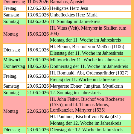
Donnerstag
11.06.2026
Barnabas, Apostel
Freitag
12.06.2026
Heiligstes Herz Jesu
Samstag
13.06.2026
Unbeflecktes Herz Mariä
Sonntag
14.06.2026
11. Sonntag im Jahreskreis
Hl. Vitus (Veit), Märtyrer in Sizilien (um
304)
Montag
15.06.2026
Montag der 11. Woche im Jahreskreis
Hl. Benno, Bischof von Meißen (1106)
Dienstag
16.06.2026
Dienstag der 11. Woche im Jahreskreis
Mittwoch
17.06.2026
Mittwoch der 11. Woche im Jahreskreis
Donnerstag
18.06.2026
Donnerstag der 11. Woche im Jahreskreis
Hl. Romuald, Abt, Ordensgründer (1027)
Freitag
19.06.2026
Freitag der 11. Woche im Jahreskreis
Samstag
20.06.2026
Margarete Ebner, Jungfrau, Mystikerin
Sonntag
21.06.2026
12. Sonntag im Jahreskreis
Hl. John Fisher, Bischof von Rochester
(1535), und hl. Thomas Morus,
Lordkanzler, Märtyrer (1535)
Montag
22.06.2026
Hl. Paulinus, Bischof von Nola (431)
Montag der 12. Woche im Jahreskreis
Dienstag
23.06.2026
Dienstag der 12. Woche im Jahreskreis