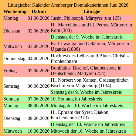
Liturgischer Kalender Arenberger Dominkanerinnen Juni 2026
Wochentag
Datum
Liturgie
Montag
01.06.2026
Justin, Philosoph, Märtyrer (um 165)
Hl. Marcellinus und hl. Petrus, Märtyrer in
Rom (303)
Dienstag
02.06.2026
Dienstag der 9. Woche im Jahreskreis
Karl Lwanga und Gefährten, Märtyrer in
Mittwoch
03.06.2026
Uganda (1886)
Hochfest des Leibes und Blutes Christi –
Donnerstag
04.06.2026
Fronleichnam
Bonifatius, Bischof, Glaubensbote in
Freitag
05.06.2026
Deutschland, Märtyrer (754)
Hl. Norbert von Xanten, Ordensgründer,
Bischof von Magdeburg (1134)
Samstag
06.06.2026
Samstag der 9. Woche im Jahreskreis
Sonntag
07.06.2026
10. Sonntag im Jahreskreis
Montag
08.06.2026
Montag der 10. Woche im Jahreskreis
Hl. Ephräm der Syrer, Diakon,
Kirchenlehrer (373)
Dienstag
09.06.2026
Dienstag der 10. Woche im Jahreskreis
Mittwoch
10.06.2026
Mittwoch der 10. Woche im Jahreskreis