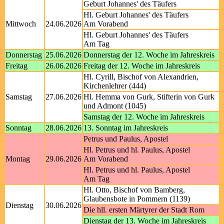
Geburt Johannes' des Täufers
Hl. Geburt Johannes' des Täufers
Mittwoch
24.06.2026
Am Vorabend
Hl. Geburt Johannes' des Täufers
Am Tag
Donnerstag
25.06.2026
Donnerstag der 12. Woche im Jahreskreis
Freitag
26.06.2026
Freitag der 12. Woche im Jahreskreis
Hl. Cyrill, Bischof von Alexandrien,
Kirchenlehrer (444)
Samstag
27.06.2026
Hl. Hemma von Gurk, Stifterin von Gurk
und Admont (1045)
Samstag der 12. Woche im Jahreskreis
Sonntag
28.06.2026
13. Sonntag im Jahreskreis
Petrus und Paulus, Apostel
Hl. Petrus und hl. Paulus, Apostel
Montag
29.06.2026
Am Vorabend
Hl. Petrus und hl. Paulus, Apostel
Am Tag
Hl. Otto, Bischof von Bamberg,
Glaubensbote in Pommern (1139)
Dienstag
30.06.2026
Die hll. ersten Märtyrer der Stadt Rom
Dienstag der 13. Woche im Jahreskreis