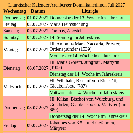
Liturgischer Kalender Arenberger Dominkanerinnen Juli 2027
Wochentag
Datum
Liturgie
Donnerstag
01.07.2027
Donnerstag der 13. Woche im Jahreskreis
Freitag
02.07.2027
Mariä Heimsuchung
Samstag
03.07.2027
Thomas, Apostel
Sonntag
04.07.2027
14. Sonntag im Jahreskreis
Hl. Antonius Maria Zaccaria, Priester,
Ordensgründer (1539)
Montag
05.07.2027
Montag der 14. Woche im Jahreskreis
Hl. Maria Goretti, Jungfrau, Märtyrin
(1902)
Dienstag
06.07.2027
Dienstag der 14. Woche im Jahreskreis
Hl. Willibald, Bischof von Eichstätt,
Glaubensbote (787)
Mittwoch
07.07.2027
Mittwoch der 14. Woche im Jahreskreis
Hl. Kilian, Bischof von Würzburg, und
Gefährten, Glaubensboten, Märtyrer (um
Donnerstag
08.07.2027
689)
Donnerstag der 14. Woche im Jahreskreis
Johannes von Köln und Gefährten,
Freitag
09.07.2027
Märtyrer