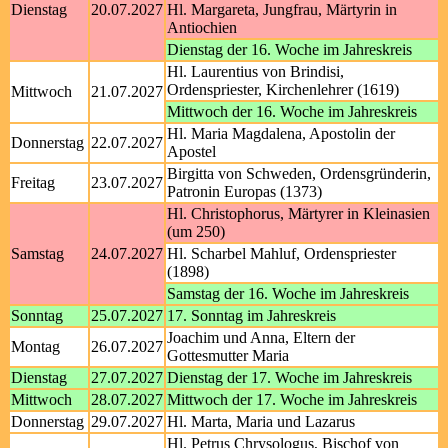
Dienstag
20.07.2027
Hl. Margareta, Jungfrau, Märtyrin in
Antiochien
Dienstag der 16. Woche im Jahreskreis
Hl. Laurentius von Brindisi,
Ordenspriester, Kirchenlehrer (1619)
Mittwoch
21.07.2027
Mittwoch der 16. Woche im Jahreskreis
Hl. Maria Magdalena, Apostolin der
Donnerstag
22.07.2027
Apostel
Birgitta von Schweden, Ordensgründerin,
Freitag
23.07.2027
Patronin Europas (1373)
Hl. Christophorus, Märtyrer in Kleinasien
(um 250)
Samstag
24.07.2027
Hl. Scharbel Mahluf, Ordenspriester
(1898)
Samstag der 16. Woche im Jahreskreis
Sonntag
25.07.2027
17. Sonntag im Jahreskreis
Joachim und Anna, Eltern der
Montag
26.07.2027
Gottesmutter Maria
Dienstag
27.07.2027
Dienstag der 17. Woche im Jahreskreis
Mittwoch
28.07.2027
Mittwoch der 17. Woche im Jahreskreis
Donnerstag
29.07.2027
Hl. Marta, Maria und Lazarus
Hl. Petrus Chrysologus, Bischof von