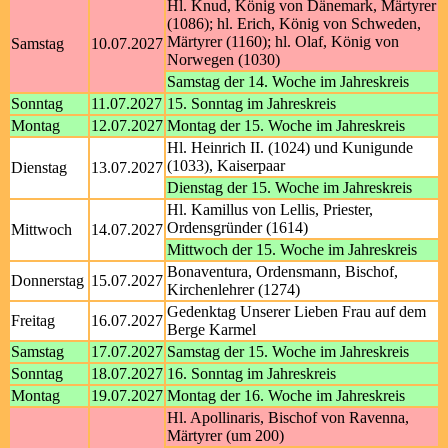
Hl. Knud, König von Dänemark, Märtyrer
(1086); hl. Erich, König von Schweden,
Märtyrer (1160); hl. Olaf, König von
Samstag
10.07.2027
Norwegen (1030)
Samstag der 14. Woche im Jahreskreis
Sonntag
11.07.2027
15. Sonntag im Jahreskreis
Montag
12.07.2027
Montag der 15. Woche im Jahreskreis
Hl. Heinrich II. (1024) und Kunigunde
(1033), Kaiserpaar
Dienstag
13.07.2027
Dienstag der 15. Woche im Jahreskreis
Hl. Kamillus von Lellis, Priester,
Ordensgründer (1614)
Mittwoch
14.07.2027
Mittwoch der 15. Woche im Jahreskreis
Bonaventura, Ordensmann, Bischof,
Donnerstag
15.07.2027
Kirchenlehrer (1274)
Gedenktag Unserer Lieben Frau auf dem
Freitag
16.07.2027
Berge Karmel
Samstag
17.07.2027
Samstag der 15. Woche im Jahreskreis
Sonntag
18.07.2027
16. Sonntag im Jahreskreis
Montag
19.07.2027
Montag der 16. Woche im Jahreskreis
Hl. Apollinaris, Bischof von Ravenna,
Märtyrer (um 200)