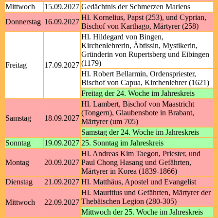
Mittwoch
15.09.2027
Gedächtnis der Schmerzen Mariens
Hl. Kornelius, Papst (253), und Cyprian,
Donnerstag
16.09.2027
Bischof von Karthago, Märtyrer (258)
Hl. Hildegard von Bingen,
Kirchenlehrerin, Äbtissin, Mystikerin,
Gründerin von Rupertsberg und Eibingen
(1179)
Freitag
17.09.2027
Hl. Robert Bellarmin, Ordenspriester,
Bischof von Capua, Kirchenlehrer (1621)
Freitag der 24. Woche im Jahreskreis
Hl. Lambert, Bischof von Maastricht
(Tongern), Glaubensbote in Brabant,
Samstag
18.09.2027
Märtyrer (um 705)
Samstag der 24. Woche im Jahreskreis
Sonntag
19.09.2027
25. Sonntag im Jahreskreis
Hl. Andreas Kim Taegon, Priester, und
Montag
20.09.2027
Paul Chong Hasang und Gefährten,
Märtyrer in Korea (1839-1866)
Dienstag
21.09.2027
Hl. Matthäus, Apostel und Evangelist
Hl. Mauritius und Gefährten, Märtyrer der
Thebäischen Legion (280-305)
Mittwoch
22.09.2027
Mittwoch der 25. Woche im Jahreskreis