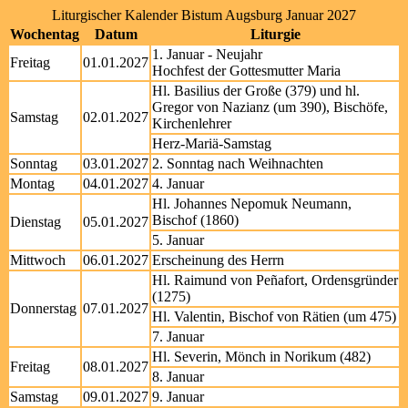
Liturgischer Kalender Bistum Augsburg Januar 2027
Wochentag
Datum
Liturgie
1. Januar - Neujahr
Freitag
01.01.2027
Hochfest der Gottesmutter Maria
Hl. Basilius der Große (379) und hl.
Gregor von Nazianz (um 390), Bischöfe,
Samstag
02.01.2027
Kirchenlehrer
Herz-Mariä-Samstag
Sonntag
03.01.2027
2. Sonntag nach Weihnachten
Montag
04.01.2027
4. Januar
Hl. Johannes Nepomuk Neumann,
Bischof (1860)
Dienstag
05.01.2027
5. Januar
Mittwoch
06.01.2027
Erscheinung des Herrn
Hl. Raimund von Peñafort, Ordensgründer
(1275)
Donnerstag
07.01.2027
Hl. Valentin, Bischof von Rätien (um 475)
7. Januar
Hl. Severin, Mönch in Norikum (482)
Freitag
08.01.2027
8. Januar
Samstag
09.01.2027
9. Januar