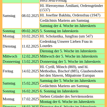
Herz-Jesu-Freitag
Hl. Hieronymus Ämiliani, Ordensgründer
(1537)
Hl. Josefine Bakhita, Ordensfrau (1947)
Samstag
08.02.2025
Gedächtnis Mariens am Samstag
Samstag der 4. Woche im Jahreskreis
Sonntag
09.02.2025
5. Sonntag im Jahreskreis
Montag
10.02.2025
Hl. Scholastika, Jungfrau (um 547)
Gedenktag Unserer Lieben Frau in
Lourdes
Dienstag
11.02.2025
Dienstag der 5. Woche im Jahreskreis
Mittwoch
12.02.2025
Mittwoch der 5. Woche im Jahreskreis
Donnerstag
13.02.2025
Donnerstag der 5. Woche im Jahreskreis
Hl. Cyrill, Mönch (869), und hl.
Freitag
14.02.2025
Methodius, Bischof (885), Glaubensboten
bei den Slawen, Mitpatrone Europas
Samstag der 5. Woche im Jahreskreis
Samstag
15.02.2025
Gedächtnis Mariens am Samstag
Sonntag
16.02.2025
6. Sonntag im Jahreskreis
Sieben Gründer des Servitenordens
Montag
17.02.2025
Montag der 6. Woche im Jahreskreis
Dienstag
18.02.2025
Dienstag der 6. Woche im Jahreskreis