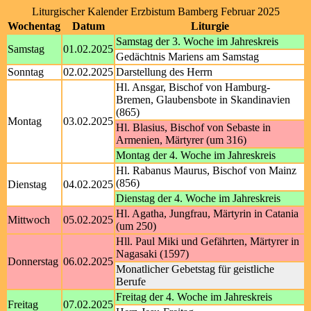
Liturgischer Kalender Erzbistum Bamberg Februar 2025
Wochentag
Datum
Liturgie
Samstag der 3. Woche im Jahreskreis
Samstag
01.02.2025
Gedächtnis Mariens am Samstag
Sonntag
02.02.2025
Darstellung des Herrn
Hl. Ansgar, Bischof von Hamburg-
Bremen, Glaubensbote in Skandinavien
(865)
Montag
03.02.2025
Hl. Blasius, Bischof von Sebaste in
Armenien, Märtyrer (um 316)
Montag der 4. Woche im Jahreskreis
Hl. Rabanus Maurus, Bischof von Mainz
(856)
Dienstag
04.02.2025
Dienstag der 4. Woche im Jahreskreis
Hl. Agatha, Jungfrau, Märtyrin in Catania
Mittwoch
05.02.2025
(um 250)
Hll. Paul Miki und Gefährten, Märtyrer in
Nagasaki (1597)
Donnerstag
06.02.2025
Monatlicher Gebetstag für geistliche
Berufe
Freitag der 4. Woche im Jahreskreis
Freitag
07.02.2025