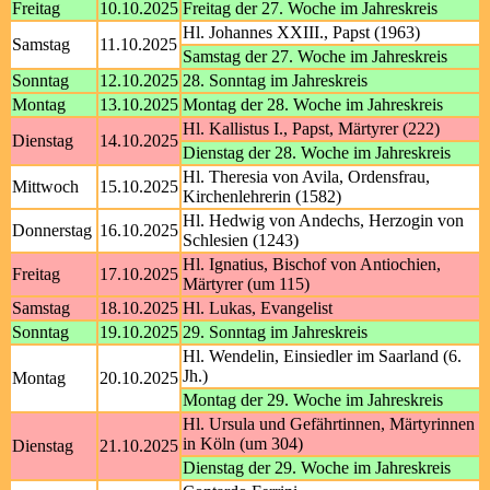
Freitag
10.10.2025
Freitag der 27. Woche im Jahreskreis
Hl. Johannes XXIII., Papst (1963)
Samstag
11.10.2025
Samstag der 27. Woche im Jahreskreis
Sonntag
12.10.2025
28. Sonntag im Jahreskreis
Montag
13.10.2025
Montag der 28. Woche im Jahreskreis
Hl. Kallistus I., Papst, Märtyrer (222)
Dienstag
14.10.2025
Dienstag der 28. Woche im Jahreskreis
Hl. Theresia von Avila, Ordensfrau,
Mittwoch
15.10.2025
Kirchenlehrerin (1582)
Hl. Hedwig von Andechs, Herzogin von
Donnerstag
16.10.2025
Schlesien (1243)
Hl. Ignatius, Bischof von Antiochien,
Freitag
17.10.2025
Märtyrer (um 115)
Samstag
18.10.2025
Hl. Lukas, Evangelist
Sonntag
19.10.2025
29. Sonntag im Jahreskreis
Hl. Wendelin, Einsiedler im Saarland (6.
Jh.)
Montag
20.10.2025
Montag der 29. Woche im Jahreskreis
Hl. Ursula und Gefährtinnen, Märtyrinnen
in Köln (um 304)
Dienstag
21.10.2025
Dienstag der 29. Woche im Jahreskreis