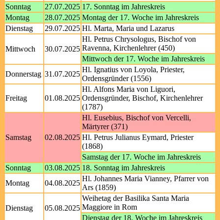
Sonntag
27.07.2025
17. Sonntag im Jahreskreis
Montag
28.07.2025
Montag der 17. Woche im Jahreskreis
Dienstag
29.07.2025
Hl. Marta, Maria und Lazarus
Hl. Petrus Chrysologus, Bischof von
Ravenna, Kirchenlehrer (450)
Mittwoch
30.07.2025
Mittwoch der 17. Woche im Jahreskreis
Hl. Ignatius von Loyola, Priester,
Donnerstag
31.07.2025
Ordensgründer (1556)
Hl. Alfons Maria von Liguori,
Freitag
01.08.2025
Ordensgründer, Bischof, Kirchenlehrer
(1787)
Hl. Eusebius, Bischof von Vercelli,
Märtyrer (371)
Samstag
02.08.2025
Hl. Petrus Julianus Eymard, Priester
(1868)
Samstag der 17. Woche im Jahreskreis
Sonntag
03.08.2025
18. Sonntag im Jahreskreis
Hl. Johannes Maria Vianney, Pfarrer von
Montag
04.08.2025
Ars (1859)
Weihetag der Basilika Santa Maria
Maggiore in Rom
Dienstag
05.08.2025
Dienstag der 18. Woche im Jahreskreis