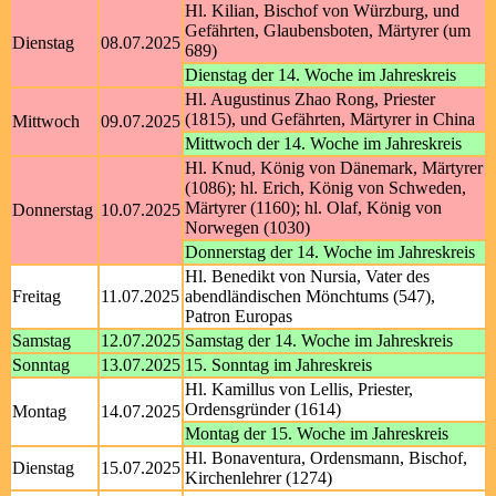
Hl. Kilian, Bischof von Würzburg, und
Gefährten, Glaubensboten, Märtyrer (um
Dienstag
08.07.2025
689)
Dienstag der 14. Woche im Jahreskreis
Hl. Augustinus Zhao Rong, Priester
(1815), und Gefährten, Märtyrer in China
Mittwoch
09.07.2025
Mittwoch der 14. Woche im Jahreskreis
Hl. Knud, König von Dänemark, Märtyrer
(1086); hl. Erich, König von Schweden,
Märtyrer (1160); hl. Olaf, König von
Donnerstag
10.07.2025
Norwegen (1030)
Donnerstag der 14. Woche im Jahreskreis
Hl. Benedikt von Nursia, Vater des
Freitag
11.07.2025
abendländischen Mönchtums (547),
Patron Europas
Samstag
12.07.2025
Samstag der 14. Woche im Jahreskreis
Sonntag
13.07.2025
15. Sonntag im Jahreskreis
Hl. Kamillus von Lellis, Priester,
Ordensgründer (1614)
Montag
14.07.2025
Montag der 15. Woche im Jahreskreis
Hl. Bonaventura, Ordensmann, Bischof,
Dienstag
15.07.2025
Kirchenlehrer (1274)