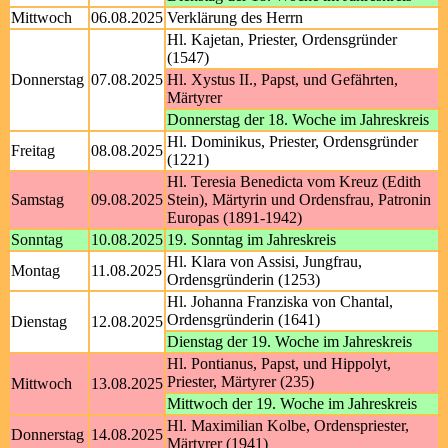
Mittwoch
06.08.2025
Verklärung des Herrn
Hl. Kajetan, Priester, Ordensgründer
(1547)
Donnerstag
07.08.2025
Hl. Xystus II., Papst, und Gefährten,
Märtyrer
Donnerstag der 18. Woche im Jahreskreis
Hl. Dominikus, Priester, Ordensgründer
Freitag
08.08.2025
(1221)
Hl. Teresia Benedicta vom Kreuz (Edith
Samstag
09.08.2025
Stein), Märtyrin und Ordensfrau, Patronin
Europas (1891-1942)
Sonntag
10.08.2025
19. Sonntag im Jahreskreis
Hl. Klara von Assisi, Jungfrau,
Montag
11.08.2025
Ordensgründerin (1253)
Hl. Johanna Franziska von Chantal,
Ordensgründerin (1641)
Dienstag
12.08.2025
Dienstag der 19. Woche im Jahreskreis
Hl. Pontianus, Papst, und Hippolyt,
Priester, Märtyrer (235)
Mittwoch
13.08.2025
Mittwoch der 19. Woche im Jahreskreis
Hl. Maximilian Kolbe, Ordenspriester,
Donnerstag
14.08.2025
Märtyrer (1941)