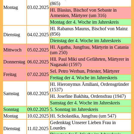
(865)
Montag
03.02.2025
Hl. Blasius, Bischof von Sebaste in
Armenien, Märtyrer (um 316)
Montag der 4. Woche im Jahreskreis
Hl. Rabanus Maurus, Bischof von Mainz
(856)
Dienstag
04.02.2025
Dienstag der 4. Woche im Jahreskreis
Hl. Agatha, Jungfrau, Märtyrin in Catania
Mittwoch
05.02.2025
(um 250)
Hll. Paul Miki und Gefährten, Märtyrer in
Donnerstag
06.02.2025
Nagasaki (1597)
Sel. Petro Werhun, Priester, Märtyrer
Freitag
07.02.2025
Freitag der 4. Woche im Jahreskreis
Hl. Hieronymus Ämiliani, Ordensgründer
(1537)
Samstag
08.02.2025
Hl. Josefine Bakhita, Ordensfrau (1947)
Samstag der 4. Woche im Jahreskreis
Sonntag
09.02.2025
5. Sonntag im Jahreskreis
Montag
10.02.2025
Hl. Scholastika, Jungfrau (um 547)
Gedenktag Unserer Lieben Frau in
Lourdes
Dienstag
11.02.2025