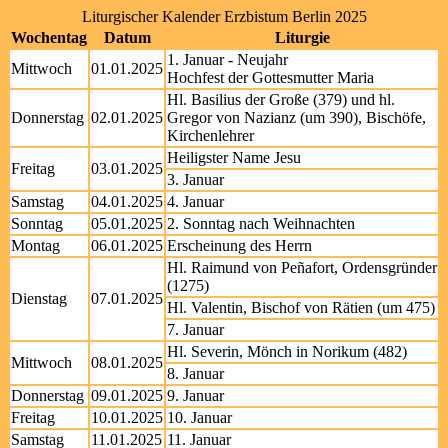
Liturgischer Kalender Erzbistum Berlin 2025
Wochentag
Datum
Liturgie
1. Januar - Neujahr
Mittwoch
01.01.2025
Hochfest der Gottesmutter Maria
Hl. Basilius der Große (379) und hl.
Donnerstag
02.01.2025
Gregor von Nazianz (um 390), Bischöfe,
Kirchenlehrer
Heiligster Name Jesu
Freitag
03.01.2025
3. Januar
Samstag
04.01.2025
4. Januar
Sonntag
05.01.2025
2. Sonntag nach Weihnachten
Montag
06.01.2025
Erscheinung des Herrn
Hl. Raimund von Peñafort, Ordensgründer
(1275)
Dienstag
07.01.2025
Hl. Valentin, Bischof von Rätien (um 475)
7. Januar
Hl. Severin, Mönch in Norikum (482)
Mittwoch
08.01.2025
8. Januar
Donnerstag
09.01.2025
9. Januar
Freitag
10.01.2025
10. Januar
Samstag
11.01.2025
11. Januar