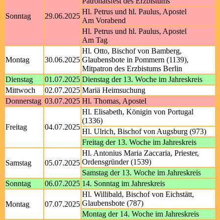
Patronatsfest des Erzbistums
Hl. Petrus und hl. Paulus, Apostel
Sonntag
29.06.2025
Am Vorabend
Hl. Petrus und hl. Paulus, Apostel
Am Tag
Hl. Otto, Bischof von Bamberg,
Montag
30.06.2025
Glaubensbote in Pommern (1139),
Mitpatron des Erzbistums Berlin
Dienstag
01.07.2025
Dienstag der 13. Woche im Jahreskreis
Mittwoch
02.07.2025
Mariä Heimsuchung
Donnerstag
03.07.2025
Hl. Thomas, Apostel
Hl. Elisabeth, Königin von Portugal
(1336)
Freitag
04.07.2025
Hl. Ulrich, Bischof von Augsburg (973)
Freitag der 13. Woche im Jahreskreis
Hl. Antonius Maria Zaccaria, Priester,
Ordensgründer (1539)
Samstag
05.07.2025
Samstag der 13. Woche im Jahreskreis
Sonntag
06.07.2025
14. Sonntag im Jahreskreis
Hl. Willibald, Bischof von Eichstätt,
Glaubensbote (787)
Montag
07.07.2025
Montag der 14. Woche im Jahreskreis