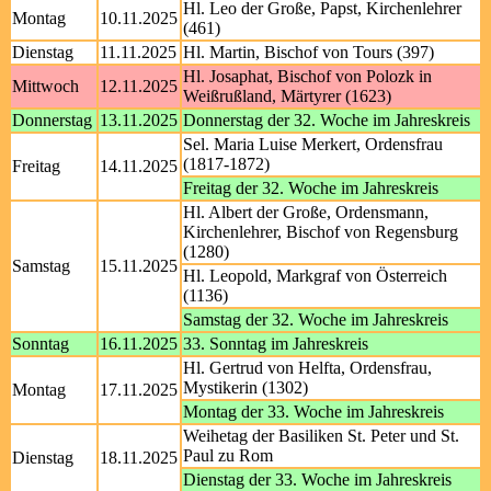
Hl. Leo der Große, Papst, Kirchenlehrer
Montag
10.11.2025
(461)
Dienstag
11.11.2025
Hl. Martin, Bischof von Tours (397)
Hl. Josaphat, Bischof von Polozk in
Mittwoch
12.11.2025
Weißrußland, Märtyrer (1623)
Donnerstag
13.11.2025
Donnerstag der 32. Woche im Jahreskreis
Sel. Maria Luise Merkert, Ordensfrau
(1817-1872)
Freitag
14.11.2025
Freitag der 32. Woche im Jahreskreis
Hl. Albert der Große, Ordensmann,
Kirchenlehrer, Bischof von Regensburg
(1280)
Samstag
15.11.2025
Hl. Leopold, Markgraf von Österreich
(1136)
Samstag der 32. Woche im Jahreskreis
Sonntag
16.11.2025
33. Sonntag im Jahreskreis
Hl. Gertrud von Helfta, Ordensfrau,
Mystikerin (1302)
Montag
17.11.2025
Montag der 33. Woche im Jahreskreis
Weihetag der Basiliken St. Peter und St.
Paul zu Rom
Dienstag
18.11.2025
Dienstag der 33. Woche im Jahreskreis