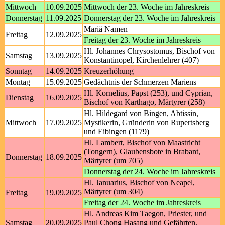
Mittwoch
10.09.2025
Mittwoch der 23. Woche im Jahreskreis
Donnerstag
11.09.2025
Donnerstag der 23. Woche im Jahreskreis
Mariä Namen
Freitag
12.09.2025
Freitag der 23. Woche im Jahreskreis
Hl. Johannes Chrysostomus, Bischof von
Samstag
13.09.2025
Konstantinopel, Kirchenlehrer (407)
Sonntag
14.09.2025
Kreuzerhöhung
Montag
15.09.2025
Gedächtnis der Schmerzen Mariens
Hl. Kornelius, Papst (253), und Cyprian,
Dienstag
16.09.2025
Bischof von Karthago, Märtyrer (258)
Hl. Hildegard von Bingen, Abtissin,
Mittwoch
17.09.2025
Mystikerin, Gründerin von Rupertsberg
und Eibingen (1179)
Hl. Lambert, Bischof von Maastricht
(Tongern), Glaubensbote in Brabant,
Donnerstag
18.09.2025
Märtyrer (um 705)
Donnerstag der 24. Woche im Jahreskreis
Hl. Januarius, Bischof von Neapel,
Märtyrer (um 304)
Freitag
19.09.2025
Freitag der 24. Woche im Jahreskreis
Hl. Andreas Kim Taegon, Priester, und
Samstag
20.09.2025
Paul Chong Hasang und Gefährten,