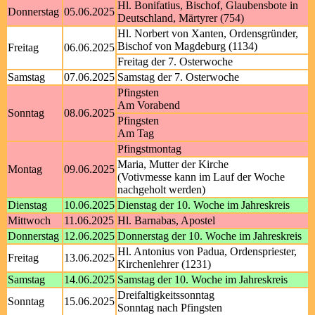
Hl. Bonifatius, Bischof, Glaubensbote in
Donnerstag
05.06.2025
Deutschland, Märtyrer (754)
Hl. Norbert von Xanten, Ordensgründer,
Bischof von Magdeburg (1134)
Freitag
06.06.2025
Freitag der 7. Osterwoche
Samstag
07.06.2025
Samstag der 7. Osterwoche
Pfingsten
Am Vorabend
Sonntag
08.06.2025
Pfingsten
Am Tag
Pfingstmontag
Maria, Mutter der Kirche
Montag
09.06.2025
(Votivmesse kann im Lauf der Woche
nachgeholt werden)
Dienstag
10.06.2025
Dienstag der 10. Woche im Jahreskreis
Mittwoch
11.06.2025
Hl. Barnabas, Apostel
Donnerstag
12.06.2025
Donnerstag der 10. Woche im Jahreskreis
Hl. Antonius von Padua, Ordenspriester,
Freitag
13.06.2025
Kirchenlehrer (1231)
Samstag
14.06.2025
Samstag der 10. Woche im Jahreskreis
Dreifaltigkeitssonntag
Sonntag
15.06.2025
Sonntag nach Pfingsten