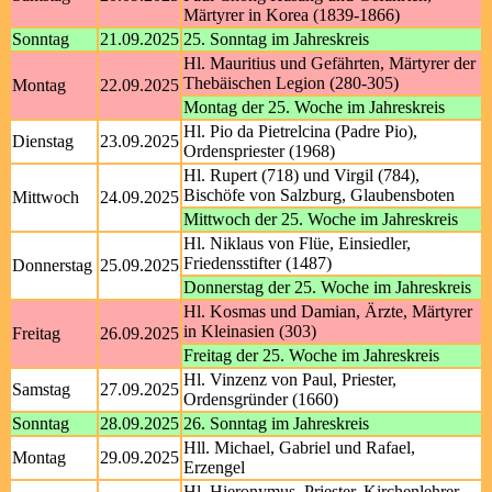
Märtyrer in Korea (1839-1866)
Sonntag
21.09.2025
25. Sonntag im Jahreskreis
Hl. Mauritius und Gefährten, Märtyrer der
Thebäischen Legion (280-305)
Montag
22.09.2025
Montag der 25. Woche im Jahreskreis
Hl. Pio da Pietrelcina (Padre Pio),
Dienstag
23.09.2025
Ordenspriester (1968)
Hl. Rupert (718) und Virgil (784),
Bischöfe von Salzburg, Glaubensboten
Mittwoch
24.09.2025
Mittwoch der 25. Woche im Jahreskreis
Hl. Niklaus von Flüe, Einsiedler,
Friedensstifter (1487)
Donnerstag
25.09.2025
Donnerstag der 25. Woche im Jahreskreis
Hl. Kosmas und Damian, Ärzte, Märtyrer
in Kleinasien (303)
Freitag
26.09.2025
Freitag der 25. Woche im Jahreskreis
Hl. Vinzenz von Paul, Priester,
Samstag
27.09.2025
Ordensgründer (1660)
Sonntag
28.09.2025
26. Sonntag im Jahreskreis
Hll. Michael, Gabriel und Rafael,
Montag
29.09.2025
Erzengel
Hl. Hieronymus, Priester, Kirchenlehrer