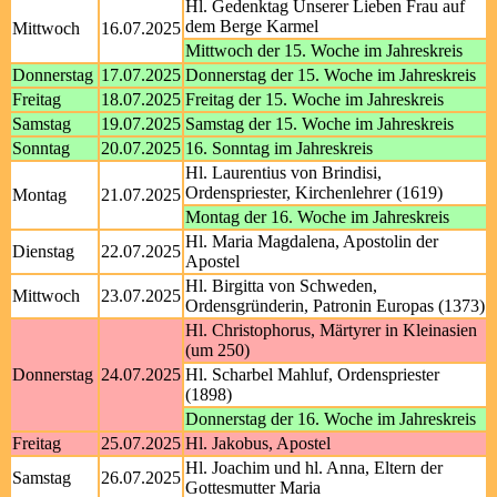
Hl. Gedenktag Unserer Lieben Frau auf
dem Berge Karmel
Mittwoch
16.07.2025
Mittwoch der 15. Woche im Jahreskreis
Donnerstag
17.07.2025
Donnerstag der 15. Woche im Jahreskreis
Freitag
18.07.2025
Freitag der 15. Woche im Jahreskreis
Samstag
19.07.2025
Samstag der 15. Woche im Jahreskreis
Sonntag
20.07.2025
16. Sonntag im Jahreskreis
Hl. Laurentius von Brindisi,
Ordenspriester, Kirchenlehrer (1619)
Montag
21.07.2025
Montag der 16. Woche im Jahreskreis
Hl. Maria Magdalena, Apostolin der
Dienstag
22.07.2025
Apostel
Hl. Birgitta von Schweden,
Mittwoch
23.07.2025
Ordensgründerin, Patronin Europas (1373)
Hl. Christophorus, Märtyrer in Kleinasien
(um 250)
Donnerstag
24.07.2025
Hl. Scharbel Mahluf, Ordenspriester
(1898)
Donnerstag der 16. Woche im Jahreskreis
Freitag
25.07.2025
Hl. Jakobus, Apostel
Hl. Joachim und hl. Anna, Eltern der
Samstag
26.07.2025
Gottesmutter Maria