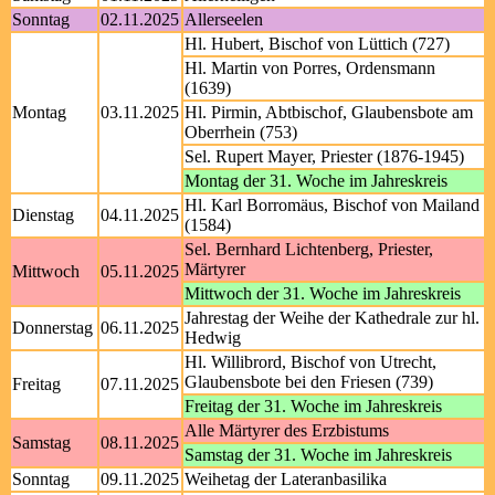
Sonntag
02.11.2025
Allerseelen
Hl. Hubert, Bischof von Lüttich (727)
Hl. Martin von Porres, Ordensmann
(1639)
Montag
03.11.2025
Hl. Pirmin, Abtbischof, Glaubensbote am
Oberrhein (753)
Sel. Rupert Mayer, Priester (1876-1945)
Montag der 31. Woche im Jahreskreis
Hl. Karl Borromäus, Bischof von Mailand
Dienstag
04.11.2025
(1584)
Sel. Bernhard Lichtenberg, Priester,
Märtyrer
Mittwoch
05.11.2025
Mittwoch der 31. Woche im Jahreskreis
Jahrestag der Weihe der Kathedrale zur hl.
Donnerstag
06.11.2025
Hedwig
Hl. Willibrord, Bischof von Utrecht,
Glaubensbote bei den Friesen (739)
Freitag
07.11.2025
Freitag der 31. Woche im Jahreskreis
Alle Märtyrer des Erzbistums
Samstag
08.11.2025
Samstag der 31. Woche im Jahreskreis
Sonntag
09.11.2025
Weihetag der Lateranbasilika