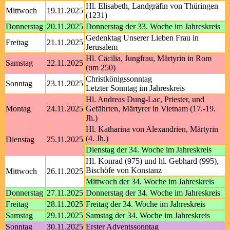
Hl. Elisabeth, Landgräfin von Thüringen
Mittwoch
19.11.2025
(1231)
Donnerstag
20.11.2025
Donnerstag der 33. Woche im Jahreskreis
Gedenktag Unserer Lieben Frau in
Freitag
21.11.2025
Jerusalem
Hl. Cäcilia, Jungfrau, Märtyrin in Rom
Samstag
22.11.2025
(um 250)
Christkönigssonntag
Sonntag
23.11.2025
Letzter Sonntag im Jahreskreis
Hl. Andreas Dung-Lac, Priester, und
Montag
24.11.2025
Gefährten, Märtyrer in Vietnam (17.-19.
Jh.)
Hl. Katharina von Alexandrien, Märtyrin
(4. Jh.)
Dienstag
25.11.2025
Dienstag der 34. Woche im Jahreskreis
Hl. Konrad (975) und hl. Gebhard (995),
Bischöfe von Konstanz
Mittwoch
26.11.2025
Mittwoch der 34. Woche im Jahreskreis
Donnerstag
27.11.2025
Donnerstag der 34. Woche im Jahreskreis
Freitag
28.11.2025
Freitag der 34. Woche im Jahreskreis
Samstag
29.11.2025
Samstag der 34. Woche im Jahreskreis
Sonntag
30.11.2025
Erster Adventssonntag