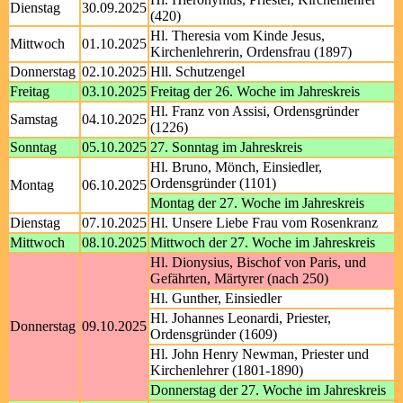
Dienstag
30.09.2025
(420)
Hl. Theresia vom Kinde Jesus,
Mittwoch
01.10.2025
Kirchenlehrerin, Ordensfrau (1897)
Donnerstag
02.10.2025
Hll. Schutzengel
Freitag
03.10.2025
Freitag der 26. Woche im Jahreskreis
Hl. Franz von Assisi, Ordensgründer
Samstag
04.10.2025
(1226)
Sonntag
05.10.2025
27. Sonntag im Jahreskreis
Hl. Bruno, Mönch, Einsiedler,
Ordensgründer (1101)
Montag
06.10.2025
Montag der 27. Woche im Jahreskreis
Dienstag
07.10.2025
Hl. Unsere Liebe Frau vom Rosenkranz
Mittwoch
08.10.2025
Mittwoch der 27. Woche im Jahreskreis
Hl. Dionysius, Bischof von Paris, und
Gefährten, Märtyrer (nach 250)
Hl. Gunther, Einsiedler
Hl. Johannes Leonardi, Priester,
Donnerstag
09.10.2025
Ordensgründer (1609)
Hl. John Henry Newman, Priester und
Kirchenlehrer (1801-1890)
Donnerstag der 27. Woche im Jahreskreis