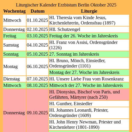
Liturgischer Kalender Erzbistum Berlin Oktober 2025
Wochentag
Datum
Liturgie
Hl. Theresia vom Kinde Jesus,
Mittwoch
01.10.2025
Kirchenlehrerin, Ordensfrau (1897)
Donnerstag
02.10.2025
Hll. Schutzengel
Freitag
03.10.2025
Freitag der 26. Woche im Jahreskreis
Hl. Franz von Assisi, Ordensgründer
Samstag
04.10.2025
(1226)
Sonntag
05.10.2025
27. Sonntag im Jahreskreis
Hl. Bruno, Mönch, Einsiedler,
Ordensgründer (1101)
Montag
06.10.2025
Montag der 27. Woche im Jahreskreis
Dienstag
07.10.2025
Hl. Unsere Liebe Frau vom Rosenkranz
Mittwoch
08.10.2025
Mittwoch der 27. Woche im Jahreskreis
Hl. Dionysius, Bischof von Paris, und
Gefährten, Märtyrer (nach 250)
Hl. Gunther, Einsiedler
Hl. Johannes Leonardi, Priester,
Donnerstag
09.10.2025
Ordensgründer (1609)
Hl. John Henry Newman, Priester und
Kirchenlehrer (1801-1890)