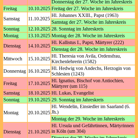
Donnerstag der 27. Woche im Jahreskreis
Freitag
10.10.2025
Freitag der 27. Woche im Jahreskreis
Hl. Johannes XXIII., Papst (1963)
Samstag
11.10.2025
Samstag der 27. Woche im Jahreskreis
Sonntag
12.10.2025
28. Sonntag im Jahreskreis
Montag
13.10.2025
Montag der 28. Woche im Jahreskreis
Hl. Kallistus I., Papst, Märtyrer (222)
Dienstag
14.10.2025
Dienstag der 28. Woche im Jahreskreis
Hl. Theresia von Avila, Ordensfrau,
Mittwoch
15.10.2025
Kirchenlehrerin (1582)
Hl. Hedwig von Andechs, Herzogin von
Donnerstag
16.10.2025
Schlesien (1243)
Hl. Ignatius, Bischof von Antiochien,
Freitag
17.10.2025
Märtyrer (um 115)
Samstag
18.10.2025
Hl. Lukas, Evangelist
Sonntag
19.10.2025
29. Sonntag im Jahreskreis
Hl. Wendelin, Einsiedler im Saarland (6.
Jh.)
Montag
20.10.2025
Montag der 29. Woche im Jahreskreis
Hl. Ursula und Gefährtinnen, Märtyrinnen
in Köln (um 304)
Dienstag
21.10.2025
Dienstag der 29. Woche im Jahreskreis