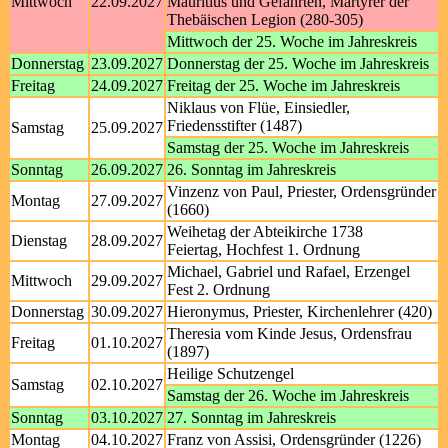
Mittwoch
22.09.2027
Mauritius und Gefährten, Märtyrer der
Thebäischen Legion (280-305)
Mittwoch der 25. Woche im Jahreskreis
Donnerstag
23.09.2027
Donnerstag der 25. Woche im Jahreskreis
Freitag
24.09.2027
Freitag der 25. Woche im Jahreskreis
Niklaus von Flüe, Einsiedler,
Friedensstifter (1487)
Samstag
25.09.2027
Samstag der 25. Woche im Jahreskreis
Sonntag
26.09.2027
26. Sonntag im Jahreskreis
Vinzenz von Paul, Priester, Ordensgründer
Montag
27.09.2027
(1660)
Weihetag der Abteikirche 1738
Dienstag
28.09.2027
Feiertag, Hochfest 1. Ordnung
Michael, Gabriel und Rafael, Erzengel
Mittwoch
29.09.2027
Fest 2. Ordnung
Donnerstag
30.09.2027
Hieronymus, Priester, Kirchenlehrer (420)
Theresia vom Kinde Jesus, Ordensfrau
Freitag
01.10.2027
(1897)
Heilige Schutzengel
Samstag
02.10.2027
Samstag der 26. Woche im Jahreskreis
Sonntag
03.10.2027
27. Sonntag im Jahreskreis
Montag
04.10.2027
Franz von Assisi, Ordensgründer (1226)