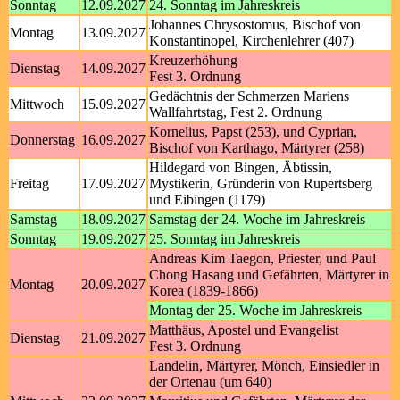
Sonntag
12.09.2027
24. Sonntag im Jahreskreis
Johannes Chrysostomus, Bischof von
Montag
13.09.2027
Konstantinopel, Kirchenlehrer (407)
Kreuzerhöhung
Dienstag
14.09.2027
Fest 3. Ordnung
Gedächtnis der Schmerzen Mariens
Mittwoch
15.09.2027
Wallfahrtstag, Fest 2. Ordnung
Kornelius, Papst (253), und Cyprian,
Donnerstag
16.09.2027
Bischof von Karthago, Märtyrer (258)
Hildegard von Bingen, Äbtissin,
Freitag
17.09.2027
Mystikerin, Gründerin von Rupertsberg
und Eibingen (1179)
Samstag
18.09.2027
Samstag der 24. Woche im Jahreskreis
Sonntag
19.09.2027
25. Sonntag im Jahreskreis
Andreas Kim Taegon, Priester, und Paul
Chong Hasang und Gefährten, Märtyrer in
Montag
20.09.2027
Korea (1839-1866)
Montag der 25. Woche im Jahreskreis
Matthäus, Apostel und Evangelist
Dienstag
21.09.2027
Fest 3. Ordnung
Landelin, Märtyrer, Mönch, Einsiedler in
der Ortenau (um 640)