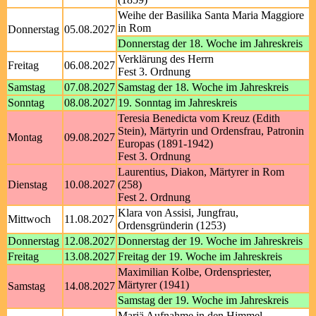
Weihe der Basilika Santa Maria Maggiore
in Rom
Donnerstag
05.08.2027
Donnerstag der 18. Woche im Jahreskreis
Verklärung des Herrn
Freitag
06.08.2027
Fest 3. Ordnung
Samstag
07.08.2027
Samstag der 18. Woche im Jahreskreis
Sonntag
08.08.2027
19. Sonntag im Jahreskreis
Teresia Benedicta vom Kreuz (Edith
Stein), Märtyrin und Ordensfrau, Patronin
Montag
09.08.2027
Europas (1891-1942)
Fest 3. Ordnung
Laurentius, Diakon, Märtyrer in Rom
Dienstag
10.08.2027
(258)
Fest 2. Ordnung
Klara von Assisi, Jungfrau,
Mittwoch
11.08.2027
Ordensgründerin (1253)
Donnerstag
12.08.2027
Donnerstag der 19. Woche im Jahreskreis
Freitag
13.08.2027
Freitag der 19. Woche im Jahreskreis
Maximilian Kolbe, Ordenspriester,
Märtyrer (1941)
Samstag
14.08.2027
Samstag der 19. Woche im Jahreskreis
Mariä Aufnahme in den Himmel