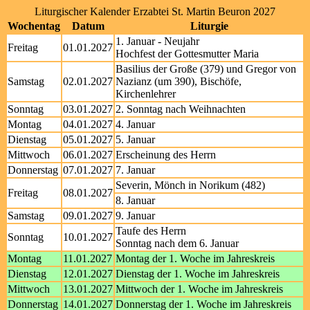
Liturgischer Kalender Erzabtei St. Martin Beuron 2027
Wochentag
Datum
Liturgie
1. Januar - Neujahr
Freitag
01.01.2027
Hochfest der Gottesmutter Maria
Basilius der Große (379) und Gregor von
Samstag
02.01.2027
Nazianz (um 390), Bischöfe,
Kirchenlehrer
Sonntag
03.01.2027
2. Sonntag nach Weihnachten
Montag
04.01.2027
4. Januar
Dienstag
05.01.2027
5. Januar
Mittwoch
06.01.2027
Erscheinung des Herrn
Donnerstag
07.01.2027
7. Januar
Severin, Mönch in Norikum (482)
Freitag
08.01.2027
8. Januar
Samstag
09.01.2027
9. Januar
Taufe des Herrn
Sonntag
10.01.2027
Sonntag nach dem 6. Januar
Montag
11.01.2027
Montag der 1. Woche im Jahreskreis
Dienstag
12.01.2027
Dienstag der 1. Woche im Jahreskreis
Mittwoch
13.01.2027
Mittwoch der 1. Woche im Jahreskreis
Donnerstag
14.01.2027
Donnerstag der 1. Woche im Jahreskreis