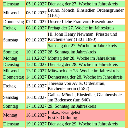
Dienstag
05.10.2027
Dienstag der 27. Woche im Jahreskreis
Bruno, Mönch, Einsiedler, Ordensgründer
Mittwoch
06.10.2027
(1101)
Donnerstag
07.10.2027
Unsere Liebe Frau vom Rosenkranz
Freitag
08.10.2027
Freitag der 27. Woche im Jahreskreis
Hl. John Henry Newman, Priester und
Kirchenlehrer (1801-1890)
Samstag
09.10.2027
Samstag der 27. Woche im Jahreskreis
Sonntag
10.10.2027
28. Sonntag im Jahreskreis
Montag
11.10.2027
Montag der 28. Woche im Jahreskreis
Dienstag
12.10.2027
Dienstag der 28. Woche im Jahreskreis
Mittwoch
13.10.2027
Mittwoch der 28. Woche im Jahreskreis
Donnerstag
14.10.2027
Donnerstag der 28. Woche im Jahreskreis
Theresia von Avila, Ordensfrau,
Freitag
15.10.2027
Kirchenlehrerin (1582)
Gallus, Mönch, Einsiedler, Glaubensbote
Samstag
16.10.2027
am Bodensee (um 640)
Sonntag
17.10.2027
29. Sonntag im Jahreskreis
Lukas, Evangelist
Montag
18.10.2027
Fest 3. Ordnung
Dienstag
19.10.2027
Dienstag der 29. Woche im Jahreskreis