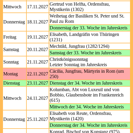
Gertrud von Helfta, Ordensfrau,
Mittwoch
17.11.2027
Mystikerin (1302)
Weihetag der Basiliken St. Peter und St.
Paul zu Rom
Donnerstag
18.11.2027
Donnerstag der 33. Woche im Jahreskreis
Elisabeth, Landgräfin von Thüringen
Freitag
19.11.2027
(1231)
Mechtild, Jungfrau (1282/1294)
Samstag
20.11.2027
Samstag der 33. Woche im Jahreskreis
Christkönigssonntag
Sonntag
21.11.2027
Letzter Sonntag im Jahreskreis
Cäcilia, Jungfrau, Märtyrin in Rom (um
Montag
22.11.2027
250)
Dienstag
23.11.2027
Dienstag der 34. Woche im Jahreskreis
Kolumban, Abt von Luxeuil und von
Bobbio, Glaubensbote im Frankenreich
Mittwoch
24.11.2027
(615)
Mittwoch der 34. Woche im Jahreskreis
Elisabeth von Reute, Ordensfrau,
Mystikerin (1420)
Donnerstag
25.11.2027
Donnerstag der 34. Woche im Jahreskreis
Konrad, Bischof von Konstanz (975),