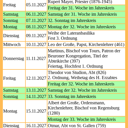
Rupert Mayer, Priester (1876-1945)
Freitag
05.11.2027
Freitag der 31. Woche im Jahreskreis
Samstag
06.11.2027
Samstag der 31. Woche im Jahreskreis
Sonntag
07.11.2027
32. Sonntag im Jahreskreis
Montag
08.11.2027
Montag der 32. Woche im Jahreskreis
Weihe der Lateranbasilika
Dienstag
09.11.2027
Fest 3. Ordnung
Mittwoch
10.11.2027
Leo der Große, Papst, Kirchenlehrer (461)
Martinus, Bischof von Tours, Patron der
Beuroner Kongregation, Titel der
Donnerstag
11.11.2027
Abteikirche (397)
Feiertag, Hochfest 1. Ordnung
Theodor von Studion, Abt (826)
2. Ordnung, Weihetag des H. Erzabtes
Freitag
12.11.2027
Freitag der 32. Woche im Jahreskreis
Samstag
13.11.2027
Samstag der 32. Woche im Jahreskreis
Sonntag
14.11.2027
33. Sonntag im Jahreskreis
Albert der Große, Ordensmann,
Kirchenlehrer, Bischof von Regensburg
Montag
15.11.2027
(1280)
Montag der 33. Woche im Jahreskreis
Dienstag
16.11.2027
Otmar, Abt von St. Gallen (759)