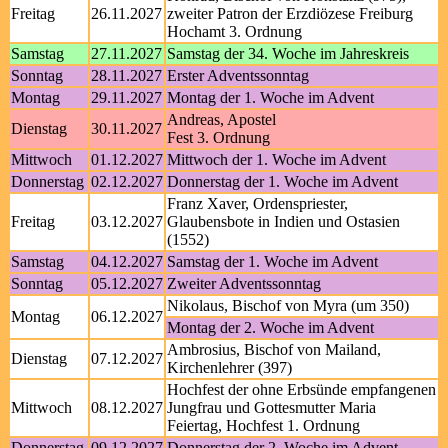
Freitag
26.11.2027
zweiter Patron der Erzdiözese Freiburg
Hochamt 3. Ordnung
Samstag
27.11.2027
Samstag der 34. Woche im Jahreskreis
Sonntag
28.11.2027
Erster Adventssonntag
Montag
29.11.2027
Montag der 1. Woche im Advent
Andreas, Apostel
Dienstag
30.11.2027
Fest 3. Ordnung
Mittwoch
01.12.2027
Mittwoch der 1. Woche im Advent
Donnerstag
02.12.2027
Donnerstag der 1. Woche im Advent
Franz Xaver, Ordenspriester,
Freitag
03.12.2027
Glaubensbote in Indien und Ostasien
(1552)
Samstag
04.12.2027
Samstag der 1. Woche im Advent
Sonntag
05.12.2027
Zweiter Adventssonntag
Nikolaus, Bischof von Myra (um 350)
Montag
06.12.2027
Montag der 2. Woche im Advent
Ambrosius, Bischof von Mailand,
Dienstag
07.12.2027
Kirchenlehrer (397)
Hochfest der ohne Erbsünde empfangenen
Mittwoch
08.12.2027
Jungfrau und Gottesmutter Maria
Feiertag, Hochfest 1. Ordnung
Donnerstag
09.12.2027
Donnerstag der 2. Woche im Advent