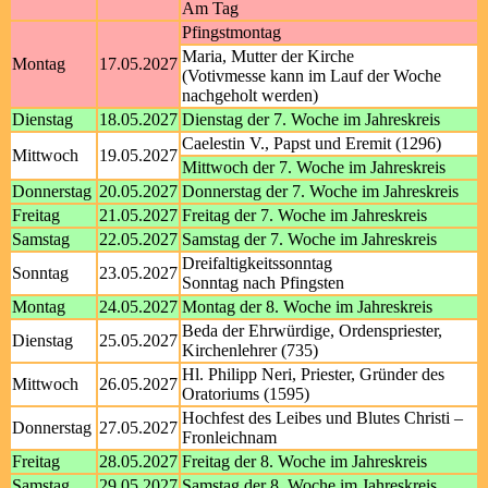
Am Tag
Pfingstmontag
Maria, Mutter der Kirche
Montag
17.05.2027
(Votivmesse kann im Lauf der Woche
nachgeholt werden)
Dienstag
18.05.2027
Dienstag der 7. Woche im Jahreskreis
Caelestin V., Papst und Eremit (1296)
Mittwoch
19.05.2027
Mittwoch der 7. Woche im Jahreskreis
Donnerstag
20.05.2027
Donnerstag der 7. Woche im Jahreskreis
Freitag
21.05.2027
Freitag der 7. Woche im Jahreskreis
Samstag
22.05.2027
Samstag der 7. Woche im Jahreskreis
Dreifaltigkeitssonntag
Sonntag
23.05.2027
Sonntag nach Pfingsten
Montag
24.05.2027
Montag der 8. Woche im Jahreskreis
Beda der Ehrwürdige, Ordenspriester,
Dienstag
25.05.2027
Kirchenlehrer (735)
Hl. Philipp Neri, Priester, Gründer des
Mittwoch
26.05.2027
Oratoriums (1595)
Hochfest des Leibes und Blutes Christi –
Donnerstag
27.05.2027
Fronleichnam
Freitag
28.05.2027
Freitag der 8. Woche im Jahreskreis
Samstag
29.05.2027
Samstag der 8. Woche im Jahreskreis