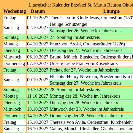
Liturgischer Kalender Erzabtei St. Martin Beuron Okto
Wochentag
Datum
Liturgie
Freitag
01.10.2027
Theresia vom Kinde Jesus, Ordensfrau (189
Heilige Schutzengel
Samstag
02.10.2027
Samstag der 26. Woche im Jahreskreis
Sonntag
03.10.2027
27. Sonntag im Jahreskreis
Montag
04.10.2027
Franz von Assisi, Ordensgründer (1226)
Dienstag
05.10.2027
Dienstag der 27. Woche im Jahreskreis
Mittwoch
06.10.2027
Bruno, Mönch, Einsiedler, Ordensgründer (
Donnerstag
07.10.2027
Unsere Liebe Frau vom Rosenkranz
Freitag
08.10.2027
Freitag der 27. Woche im Jahreskreis
Hl. John Henry Newman, Priester und Kirch
Samstag
09.10.2027
Samstag der 27. Woche im Jahreskreis
Sonntag
10.10.2027
28. Sonntag im Jahreskreis
Montag
11.10.2027
Montag der 28. Woche im Jahreskreis
Dienstag
12.10.2027
Dienstag der 28. Woche im Jahreskreis
Mittwoch
13.10.2027
Mittwoch der 28. Woche im Jahreskreis
Donnerstag
14.10.2027
Donnerstag der 28. Woche im Jahreskreis
Freitag
15.10.2027
Theresia von Avila, Ordensfrau, Kirchenlehr
Samstag
16.10.2027
Gallus, Mönch, Einsiedler, Glaubensbote a