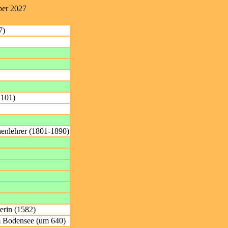
ber 2027
7)
1101)
enlehrer (1801-1890)
erin (1582)
m Bodensee (um 640)