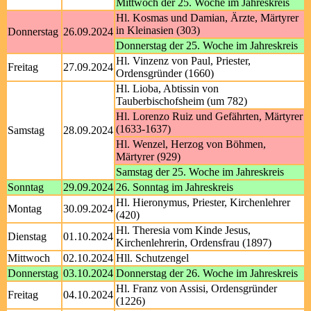
Mittwoch der 25. Woche im Jahreskreis
Hl. Kosmas und Damian, Ärzte, Märtyrer
in Kleinasien (303)
Donnerstag
26.09.2024
Donnerstag der 25. Woche im Jahreskreis
Hl. Vinzenz von Paul, Priester,
Freitag
27.09.2024
Ordensgründer (1660)
Hl. Lioba, Abtissin von
Tauberbischofsheim (um 782)
Hl. Lorenzo Ruiz und Gefährten, Märtyrer
(1633-1637)
Samstag
28.09.2024
Hl. Wenzel, Herzog von Böhmen,
Märtyrer (929)
Samstag der 25. Woche im Jahreskreis
Sonntag
29.09.2024
26. Sonntag im Jahreskreis
Hl. Hieronymus, Priester, Kirchenlehrer
Montag
30.09.2024
(420)
Hl. Theresia vom Kinde Jesus,
Dienstag
01.10.2024
Kirchenlehrerin, Ordensfrau (1897)
Mittwoch
02.10.2024
Hll. Schutzengel
Donnerstag
03.10.2024
Donnerstag der 26. Woche im Jahreskreis
Hl. Franz von Assisi, Ordensgründer
Freitag
04.10.2024
(1226)