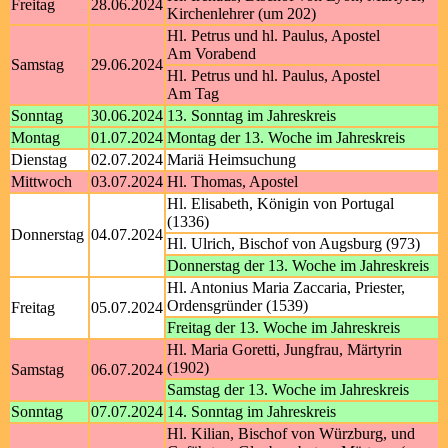
Freitag
28.06.2024
Kirchenlehrer (um 202)
Hl. Petrus und hl. Paulus, Apostel
Am Vorabend
Samstag
29.06.2024
Hl. Petrus und hl. Paulus, Apostel
Am Tag
Sonntag
30.06.2024
13. Sonntag im Jahreskreis
Montag
01.07.2024
Montag der 13. Woche im Jahreskreis
Dienstag
02.07.2024
Mariä Heimsuchung
Mittwoch
03.07.2024
Hl. Thomas, Apostel
Hl. Elisabeth, Königin von Portugal
(1336)
Donnerstag
04.07.2024
Hl. Ulrich, Bischof von Augsburg (973)
Donnerstag der 13. Woche im Jahreskreis
Hl. Antonius Maria Zaccaria, Priester,
Ordensgründer (1539)
Freitag
05.07.2024
Freitag der 13. Woche im Jahreskreis
Hl. Maria Goretti, Jungfrau, Märtyrin
(1902)
Samstag
06.07.2024
Samstag der 13. Woche im Jahreskreis
Sonntag
07.07.2024
14. Sonntag im Jahreskreis
Hl. Kilian, Bischof von Würzburg, und