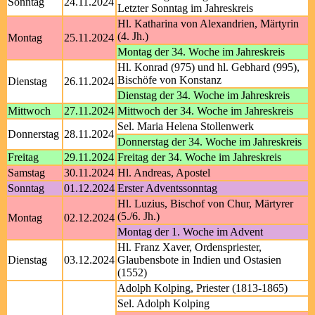
Sonntag
24.11.2024
Letzter Sonntag im Jahreskreis
Hl. Katharina von Alexandrien, Märtyrin
(4. Jh.)
Montag
25.11.2024
Montag der 34. Woche im Jahreskreis
Hl. Konrad (975) und hl. Gebhard (995),
Bischöfe von Konstanz
Dienstag
26.11.2024
Dienstag der 34. Woche im Jahreskreis
Mittwoch
27.11.2024
Mittwoch der 34. Woche im Jahreskreis
Sel. Maria Helena Stollenwerk
Donnerstag
28.11.2024
Donnerstag der 34. Woche im Jahreskreis
Freitag
29.11.2024
Freitag der 34. Woche im Jahreskreis
Samstag
30.11.2024
Hl. Andreas, Apostel
Sonntag
01.12.2024
Erster Adventssonntag
Hl. Luzius, Bischof von Chur, Märtyrer
(5./6. Jh.)
Montag
02.12.2024
Montag der 1. Woche im Advent
Hl. Franz Xaver, Ordenspriester,
Dienstag
03.12.2024
Glaubensbote in Indien und Ostasien
(1552)
Adolph Kolping, Priester (1813-1865)
Sel. Adolph Kolping