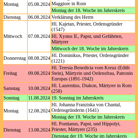
Maggiore in Rom
Montag
05.08.2024
Montag der 18. Woche im Jahreskreis
Dienstag
06.08.2024
Verklärung des Herrn
Hl. Kajetan, Priester, Ordensgründer
(1547)
Mittwoch
07.08.2024
Hl. Xystus II., Papst, und Gefährten,
Märtyrer
Mittwoch der 18. Woche im Jahreskreis
Hl. Dominikus, Priester, Ordensgründer
Donnerstag
08.08.2024
(1221)
Hl. Teresia Benedicta vom Kreuz (Edith
Freitag
09.08.2024
Stein), Märtyrin und Ordensfrau, Patronin
Europas (1891-1942)
Hl. Laurentius, Diakon, Märtyrer in Rom
Samstag
10.08.2024
(258)
Sonntag
11.08.2024
19. Sonntag im Jahreskreis
Hl. Johanna Franziska von Chantal,
Ordensgründerin (1641)
Montag
12.08.2024
Montag der 19. Woche im Jahreskreis
Hl. Pontianus, Papst, und Hippolyt,
Priester, Märtyrer (235)
Dienstag
13.08.2024
Dienstag der 19. Woche im Jahreskreis