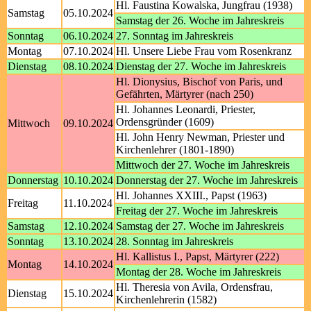
Hl. Faustina Kowalska, Jungfrau (1938)
Samstag
05.10.2024
Samstag der 26. Woche im Jahreskreis
Sonntag
06.10.2024
27. Sonntag im Jahreskreis
Montag
07.10.2024
Hl. Unsere Liebe Frau vom Rosenkranz
Dienstag
08.10.2024
Dienstag der 27. Woche im Jahreskreis
Hl. Dionysius, Bischof von Paris, und
Gefährten, Märtyrer (nach 250)
Hl. Johannes Leonardi, Priester,
Ordensgründer (1609)
Mittwoch
09.10.2024
Hl. John Henry Newman, Priester und
Kirchenlehrer (1801-1890)
Mittwoch der 27. Woche im Jahreskreis
Donnerstag
10.10.2024
Donnerstag der 27. Woche im Jahreskreis
Hl. Johannes XXIII., Papst (1963)
Freitag
11.10.2024
Freitag der 27. Woche im Jahreskreis
Samstag
12.10.2024
Samstag der 27. Woche im Jahreskreis
Sonntag
13.10.2024
28. Sonntag im Jahreskreis
Hl. Kallistus I., Papst, Märtyrer (222)
Montag
14.10.2024
Montag der 28. Woche im Jahreskreis
Hl. Theresia von Avila, Ordensfrau,
Dienstag
15.10.2024
Kirchenlehrerin (1582)