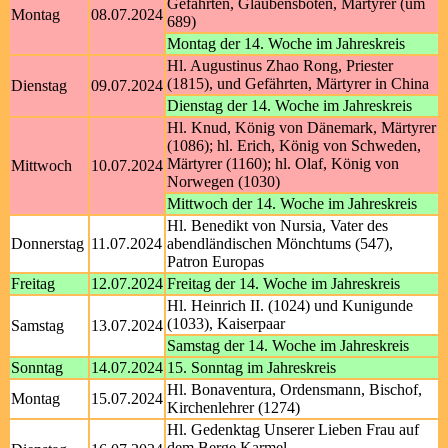
Gefährten, Glaubensboten, Märtyrer (um
Montag
08.07.2024
689)
Montag der 14. Woche im Jahreskreis
Hl. Augustinus Zhao Rong, Priester
(1815), und Gefährten, Märtyrer in China
Dienstag
09.07.2024
Dienstag der 14. Woche im Jahreskreis
Hl. Knud, König von Dänemark, Märtyrer
(1086); hl. Erich, König von Schweden,
Märtyrer (1160); hl. Olaf, König von
Mittwoch
10.07.2024
Norwegen (1030)
Mittwoch der 14. Woche im Jahreskreis
Hl. Benedikt von Nursia, Vater des
Donnerstag
11.07.2024
abendländischen Mönchtums (547),
Patron Europas
Freitag
12.07.2024
Freitag der 14. Woche im Jahreskreis
Hl. Heinrich II. (1024) und Kunigunde
(1033), Kaiserpaar
Samstag
13.07.2024
Samstag der 14. Woche im Jahreskreis
Sonntag
14.07.2024
15. Sonntag im Jahreskreis
Hl. Bonaventura, Ordensmann, Bischof,
Montag
15.07.2024
Kirchenlehrer (1274)
Hl. Gedenktag Unserer Lieben Frau auf
dem Berge Karmel