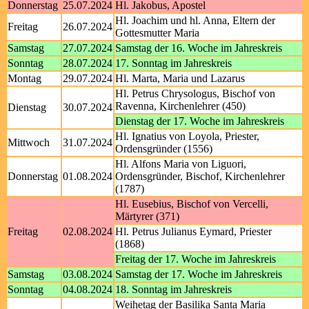
Donnerstag
25.07.2024
Hl. Jakobus, Apostel
Hl. Joachim und hl. Anna, Eltern der
Freitag
26.07.2024
Gottesmutter Maria
Samstag
27.07.2024
Samstag der 16. Woche im Jahreskreis
Sonntag
28.07.2024
17. Sonntag im Jahreskreis
Montag
29.07.2024
Hl. Marta, Maria und Lazarus
Hl. Petrus Chrysologus, Bischof von
Ravenna, Kirchenlehrer (450)
Dienstag
30.07.2024
Dienstag der 17. Woche im Jahreskreis
Hl. Ignatius von Loyola, Priester,
Mittwoch
31.07.2024
Ordensgründer (1556)
Hl. Alfons Maria von Liguori,
Donnerstag
01.08.2024
Ordensgründer, Bischof, Kirchenlehrer
(1787)
Hl. Eusebius, Bischof von Vercelli,
Märtyrer (371)
Freitag
02.08.2024
Hl. Petrus Julianus Eymard, Priester
(1868)
Freitag der 17. Woche im Jahreskreis
Samstag
03.08.2024
Samstag der 17. Woche im Jahreskreis
Sonntag
04.08.2024
18. Sonntag im Jahreskreis
Weihetag der Basilika Santa Maria