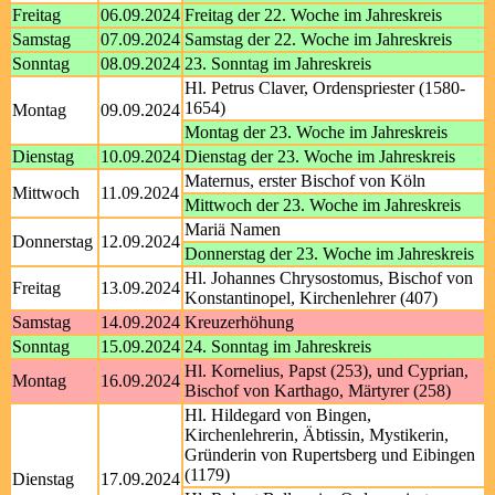
Freitag
06.09.2024
Freitag der 22. Woche im Jahreskreis
Samstag
07.09.2024
Samstag der 22. Woche im Jahreskreis
Sonntag
08.09.2024
23. Sonntag im Jahreskreis
Hl. Petrus Claver, Ordenspriester (1580-
1654)
Montag
09.09.2024
Montag der 23. Woche im Jahreskreis
Dienstag
10.09.2024
Dienstag der 23. Woche im Jahreskreis
Maternus, erster Bischof von Köln
Mittwoch
11.09.2024
Mittwoch der 23. Woche im Jahreskreis
Mariä Namen
Donnerstag
12.09.2024
Donnerstag der 23. Woche im Jahreskreis
Hl. Johannes Chrysostomus, Bischof von
Freitag
13.09.2024
Konstantinopel, Kirchenlehrer (407)
Samstag
14.09.2024
Kreuzerhöhung
Sonntag
15.09.2024
24. Sonntag im Jahreskreis
Hl. Kornelius, Papst (253), und Cyprian,
Montag
16.09.2024
Bischof von Karthago, Märtyrer (258)
Hl. Hildegard von Bingen,
Kirchenlehrerin, Äbtissin, Mystikerin,
Gründerin von Rupertsberg und Eibingen
(1179)
Dienstag
17.09.2024