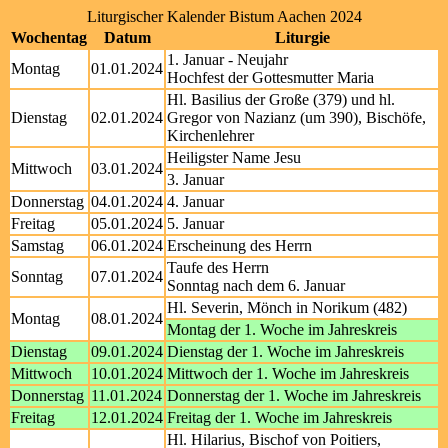
Liturgischer Kalender Bistum Aachen 2024
Wochentag
Datum
Liturgie
1. Januar - Neujahr
Montag
01.01.2024
Hochfest der Gottesmutter Maria
Hl. Basilius der Große (379) und hl.
Dienstag
02.01.2024
Gregor von Nazianz (um 390), Bischöfe,
Kirchenlehrer
Heiligster Name Jesu
Mittwoch
03.01.2024
3. Januar
Donnerstag
04.01.2024
4. Januar
Freitag
05.01.2024
5. Januar
Samstag
06.01.2024
Erscheinung des Herrn
Taufe des Herrn
Sonntag
07.01.2024
Sonntag nach dem 6. Januar
Hl. Severin, Mönch in Norikum (482)
Montag
08.01.2024
Montag der 1. Woche im Jahreskreis
Dienstag
09.01.2024
Dienstag der 1. Woche im Jahreskreis
Mittwoch
10.01.2024
Mittwoch der 1. Woche im Jahreskreis
Donnerstag
11.01.2024
Donnerstag der 1. Woche im Jahreskreis
Freitag
12.01.2024
Freitag der 1. Woche im Jahreskreis
Hl. Hilarius, Bischof von Poitiers,