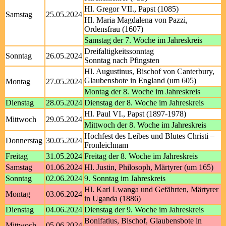
Hl. Gregor VII., Papst (1085)
Samstag
25.05.2024
Hl. Maria Magdalena von Pazzi,
Ordensfrau (1607)
Samstag der 7. Woche im Jahreskreis
Dreifaltigkeitssonntag
Sonntag
26.05.2024
Sonntag nach Pfingsten
Hl. Augustinus, Bischof von Canterbury,
Glaubensbote in England (um 605)
Montag
27.05.2024
Montag der 8. Woche im Jahreskreis
Dienstag
28.05.2024
Dienstag der 8. Woche im Jahreskreis
Hl. Paul VI., Papst (1897-1978)
Mittwoch
29.05.2024
Mittwoch der 8. Woche im Jahreskreis
Hochfest des Leibes und Blutes Christi –
Donnerstag
30.05.2024
Fronleichnam
Freitag
31.05.2024
Freitag der 8. Woche im Jahreskreis
Samstag
01.06.2024
Hl. Justin, Philosoph, Märtyrer (um 165)
Sonntag
02.06.2024
9. Sonntag im Jahreskreis
Hl. Karl Lwanga und Gefährten, Märtyrer
Montag
03.06.2024
in Uganda (1886)
Dienstag
04.06.2024
Dienstag der 9. Woche im Jahreskreis
Bonifatius, Bischof, Glaubensbote in
Mittwoch
05.06.2024