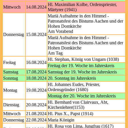
Hl. Maximilian Kolbe, Ordenspriester,
Mittwoch
14.08.2024
Märtyrer (1941)
Mariä Aufnahme in den Himmel -
Patronatsfest des Bistums Aachen und der
Hohen Domkirche
Am Vorabend
Donnerstag
15.08.2024
Mariä Aufnahme in den Himmel -
Patronatsfest des Bistums Aachen und der
Hohen Domkirche
Am Tag
Hl. Stephan, König von Ungarn (1038)
Freitag
16.08.2024
Freitag der 19. Woche im Jahreskreis
Samstag
17.08.2024
Samstag der 19. Woche im Jahreskreis
Sonntag
18.08.2024
20. Sonntag im Jahreskreis
Hl. Johannes Eudes, Priester,
Ordensgründer (1680)
Montag
19.08.2024
Montag der 20. Woche im Jahreskreis
Hl. Bernhard von Clairvaux, Abt,
Dienstag
20.08.2024
Kirchenlehrer(1153)
Mittwoch
21.08.2024
Hl. Pius X., Papst (1914)
Donnerstag
22.08.2024
Maria Königin
Hl. Rosa von Lima, Jungfrau (1617)