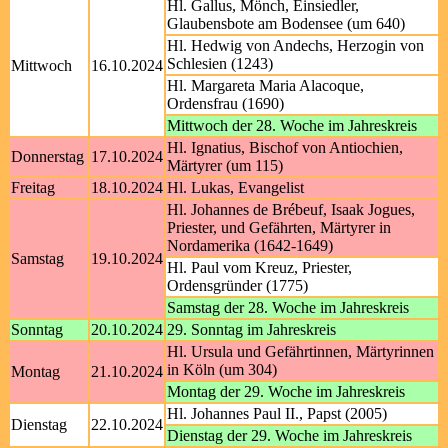
Hl. Gallus, Mönch, Einsiedler,
Glaubensbote am Bodensee (um 640)
Hl. Hedwig von Andechs, Herzogin von
Schlesien (1243)
Mittwoch
16.10.2024
Hl. Margareta Maria Alacoque,
Ordensfrau (1690)
Mittwoch der 28. Woche im Jahreskreis
Hl. Ignatius, Bischof von Antiochien,
Donnerstag
17.10.2024
Märtyrer (um 115)
Freitag
18.10.2024
Hl. Lukas, Evangelist
Hl. Johannes de Brébeuf, Isaak Jogues,
Priester, und Gefährten, Märtyrer in
Nordamerika (1642-1649)
Samstag
19.10.2024
Hl. Paul vom Kreuz, Priester,
Ordensgründer (1775)
Samstag der 28. Woche im Jahreskreis
Sonntag
20.10.2024
29. Sonntag im Jahreskreis
Hl. Ursula und Gefährtinnen, Märtyrinnen
in Köln (um 304)
Montag
21.10.2024
Montag der 29. Woche im Jahreskreis
Hl. Johannes Paul II., Papst (2005)
Dienstag
22.10.2024
Dienstag der 29. Woche im Jahreskreis