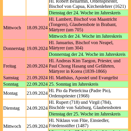
Hl. Robert Bellarmin, Ordenspriester,
Bischof von Capua, Kirchenlehrer (1621)
Dienstag der 24. Woche im Jahreskreis
Hl. Lambert, Bischof von Maastricht
(Tongern), Glaubensbote in Brabant,
Mittwoch
18.09.2024
Märtyrer (um 705)
Mittwoch der 24. Woche im Jahreskreis
Hl. Januarius, Bischof von Neapel,
Märtyrer (um 304)
Donnerstag
19.09.2024
Donnerstag der 24. Woche im Jahreskreis
Hl. Andreas Kim Taegon, Priester, und
Freitag
20.09.2024
Paul Chong Hasang und Gefährten,
Märtyrer in Korea (1839-1866)
Samstag
21.09.2024
Hl. Matthäus, Apostel und Evangelist
Sonntag
22.09.2024
25. Sonntag im Jahreskreis
Hl. Pio da Pietrelcina (Padre Pio),
Montag
23.09.2024
Ordenspriester (1968)
Hl. Rupert (718) und Virgil (784),
Bischöfe von Salzburg, Glaubensboten
Dienstag
24.09.2024
Dienstag der 25. Woche im Jahreskreis
Hl. Niklaus von Flüe, Einsiedler,
Friedensstifter (1487)
Mittwoch
25.09.2024