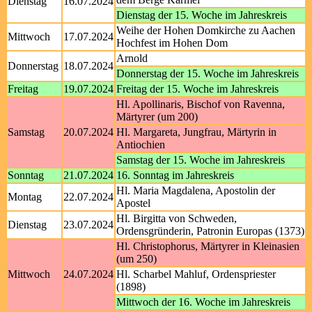
Dienstag
16.07.2024
Dienstag der 15. Woche im Jahreskreis
Weihe der Hohen Domkirche zu Aachen
Mittwoch
17.07.2024
Hochfest im Hohen Dom
Arnold
Donnerstag
18.07.2024
Donnerstag der 15. Woche im Jahreskreis
Freitag
19.07.2024
Freitag der 15. Woche im Jahreskreis
Hl. Apollinaris, Bischof von Ravenna,
Märtyrer (um 200)
Samstag
20.07.2024
Hl. Margareta, Jungfrau, Märtyrin in
Antiochien
Samstag der 15. Woche im Jahreskreis
Sonntag
21.07.2024
16. Sonntag im Jahreskreis
Hl. Maria Magdalena, Apostolin der
Montag
22.07.2024
Apostel
Hl. Birgitta von Schweden,
Dienstag
23.07.2024
Ordensgründerin, Patronin Europas (1373)
Hl. Christophorus, Märtyrer in Kleinasien
(um 250)
Mittwoch
24.07.2024
Hl. Scharbel Mahluf, Ordenspriester
(1898)
Mittwoch der 16. Woche im Jahreskreis