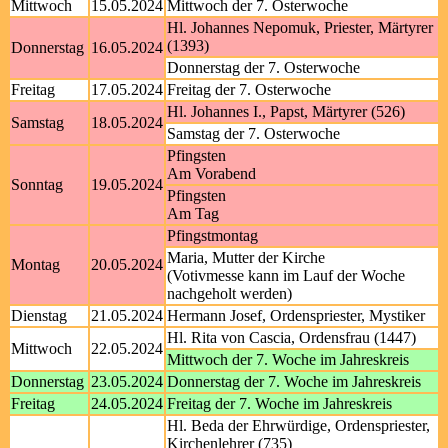
Mittwoch
15.05.2024
Mittwoch der 7. Osterwoche
Hl. Johannes Nepomuk, Priester, Märtyrer
(1393)
Donnerstag
16.05.2024
Donnerstag der 7. Osterwoche
Freitag
17.05.2024
Freitag der 7. Osterwoche
Hl. Johannes I., Papst, Märtyrer (526)
Samstag
18.05.2024
Samstag der 7. Osterwoche
Pfingsten
Am Vorabend
Sonntag
19.05.2024
Pfingsten
Am Tag
Pfingstmontag
Maria, Mutter der Kirche
Montag
20.05.2024
(Votivmesse kann im Lauf der Woche
nachgeholt werden)
Dienstag
21.05.2024
Hermann Josef, Ordenspriester, Mystiker
Hl. Rita von Cascia, Ordensfrau (1447)
Mittwoch
22.05.2024
Mittwoch der 7. Woche im Jahreskreis
Donnerstag
23.05.2024
Donnerstag der 7. Woche im Jahreskreis
Freitag
24.05.2024
Freitag der 7. Woche im Jahreskreis
Hl. Beda der Ehrwürdige, Ordenspriester,
Kirchenlehrer (735)