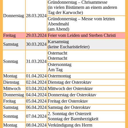
Gründonnerstag – Chrisammesse
(in vielen Bistümern an einem anderen
Tag der Karwoche)
Donnerstag
28.03.2024
Gründonnerstag – Messe vom letzten
Abendmahl
(am Abend)
Freitag
29.03.2024
Feier vom Leiden und Sterben Christi
Karsamstag
Samstag
30.03.2024
(keine Eucharistiefeier)
Osternacht
Osternacht
Sonntag
31.03.2024
Ostersonntag
Am Tag
Montag
01.04.2024
Ostermontag
Dienstag
02.04.2024
Dienstag der Osteroktav
Mittwoch
03.04.2024
Mittwoch der Osteroktav
Donnerstag
04.04.2024
Donnerstag der Osteroktav
Freitag
05.04.2024
Freitag der Osteroktav
Samstag
06.04.2024
Samstag der Osteroktav
2. Sonntag der Osterzeit
Sonntag
07.04.2024
Sonntag der Barmherzigkeit
Montag
08.04.2024
Verkündigung des Herrn