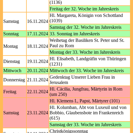
(1136)
Freitag der 32. Woche im Jahreskreis
Hl. Margareta, Königin von Schottland
(1039)
Samstag
16.11.2024
Samstag der 32. Woche im Jahreskreis
Sonntag
17.11.2024
33. Sonntag im Jahreskreis
Weihetag der Basiliken St. Peter und St.
Paul zu Rom
Montag
18.11.2024
Montag der 33. Woche im Jahreskreis
Hl. Elisabeth, Landgräfin von Thüringen
Dienstag
19.11.2024
(1231)
Mittwoch
20.11.2024
Mittwoch der 33. Woche im Jahreskreis
Gedenktag Unserer Lieben Frau in
Donnerstag
21.11.2024
Jerusalem
Hl. Cäcilia, Jungfrau, Märtyrin in Rom
Freitag
22.11.2024
(um 250)
Hl. Klemens I., Papst, Märtyrer (101)
Hl. Kolumban, Abt von Luxeuil und von
Samstag
23.11.2024
Bobbio, Glaubensbote im Frankenreich
(615)
Samstag der 33. Woche im Jahreskreis
Christkönigssonntag