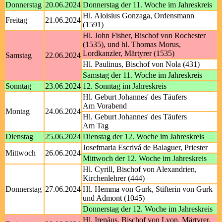
Donnerstag
20.06.2024
Donnerstag der 11. Woche im Jahreskreis
Hl. Aloisius Gonzaga, Ordensmann
Freitag
21.06.2024
(1591)
Hl. John Fisher, Bischof von Rochester
(1535), und hl. Thomas Morus,
Lordkanzler, Märtyrer (1535)
Samstag
22.06.2024
Hl. Paulinus, Bischof von Nola (431)
Samstag der 11. Woche im Jahreskreis
Sonntag
23.06.2024
12. Sonntag im Jahreskreis
Hl. Geburt Johannes' des Täufers
Am Vorabend
Montag
24.06.2024
Hl. Geburt Johannes' des Täufers
Am Tag
Dienstag
25.06.2024
Dienstag der 12. Woche im Jahreskreis
Josefmaria Escrivá de Balaguer, Priester
Mittwoch
26.06.2024
Mittwoch der 12. Woche im Jahreskreis
Hl. Cyrill, Bischof von Alexandrien,
Kirchenlehrer (444)
Donnerstag
27.06.2024
Hl. Hemma von Gurk, Stifterin von Gurk
und Admont (1045)
Donnerstag der 12. Woche im Jahreskreis
Hl. Irenäus, Bischof von Lyon, Märtyrer,