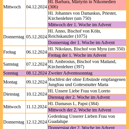
Hl. Barbara, Märtyrin in Nikomedien
Mittwoch
04.12.2024
(306)
Hl. Johannes von Damaskus, Priester,
Kirchenlehrer (um 750)
Mittwoch der 1. Woche im Advent
Hl. Anno, Bischof von Köln,
Reichskanzler (1075)
Donnerstag
05.12.2024
Donnerstag der 1. Woche im Advent
Hl. Nikolaus, Bischof von Myra (um 350)
Freitag
06.12.2024
Freitag der 1. Woche im Advent
Hl. Ambrosius, Bischof von Mailand,
Samstag
07.12.2024
Kirchenlehrer (397)
Sonntag
08.12.2024
Zweiter Adventssonntag
Hochfest der ohne Erbsünde empfangenen
Montag
09.12.2024
Jungfrau und Gottesmutter Maria
Hl. Unsere Liebe Frau von Loreto
Dienstag
10.12.2024
Dienstag der 2. Woche im Advent
Hl. Damasus I., Papst (384)
Mittwoch
11.12.2024
Mittwoch der 2. Woche im Advent
Gedenktag Unserer Lieben Frau von
Guadalupe
Donnerstag
12.12.2024
Donnerstag der 2. Woche im Advent