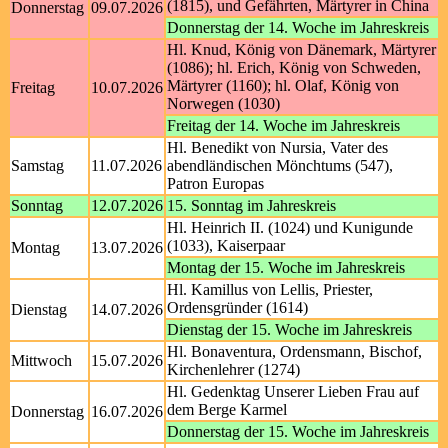
(1815), und Gefährten, Märtyrer in China
Donnerstag
09.07.2026
Donnerstag der 14. Woche im Jahreskreis
Hl. Knud, König von Dänemark, Märtyrer
(1086); hl. Erich, König von Schweden,
Märtyrer (1160); hl. Olaf, König von
Freitag
10.07.2026
Norwegen (1030)
Freitag der 14. Woche im Jahreskreis
Hl. Benedikt von Nursia, Vater des
Samstag
11.07.2026
abendländischen Mönchtums (547),
Patron Europas
Sonntag
12.07.2026
15. Sonntag im Jahreskreis
Hl. Heinrich II. (1024) und Kunigunde
(1033), Kaiserpaar
Montag
13.07.2026
Montag der 15. Woche im Jahreskreis
Hl. Kamillus von Lellis, Priester,
Ordensgründer (1614)
Dienstag
14.07.2026
Dienstag der 15. Woche im Jahreskreis
Hl. Bonaventura, Ordensmann, Bischof,
Mittwoch
15.07.2026
Kirchenlehrer (1274)
Hl. Gedenktag Unserer Lieben Frau auf
dem Berge Karmel
Donnerstag
16.07.2026
Donnerstag der 15. Woche im Jahreskreis