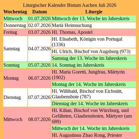
Liturgischer Kalender Bistum Aachen Juli 2026
Wochentag
Datum
Liturgie
Mittwoch
01.07.2026
Mittwoch der 13. Woche im Jahreskreis
Donnerstag
02.07.2026
Mariä Heimsuchung
Freitag
03.07.2026
Hl. Thomas, Apostel
Hl. Elisabeth, Königin von Portugal
(1336)
Samstag
04.07.2026
Hl. Ulrich, Bischof von Augsburg (973)
Samstag der 13. Woche im Jahreskreis
Sonntag
05.07.2026
14. Sonntag im Jahreskreis
Hl. Maria Goretti, Jungfrau, Märtyrin
(1902)
Montag
06.07.2026
Montag der 14. Woche im Jahreskreis
Hl. Willibald, Bischof von Eichstätt,
Glaubensbote (787)
Dienstag
07.07.2026
Dienstag der 14. Woche im Jahreskreis
Hl. Kilian, Bischof von Würzburg, und
Gefährten, Glaubensboten, Märtyrer (um
Mittwoch
08.07.2026
689)
Mittwoch der 14. Woche im Jahreskreis
Hl. Augustinus Zhao Rong, Priester