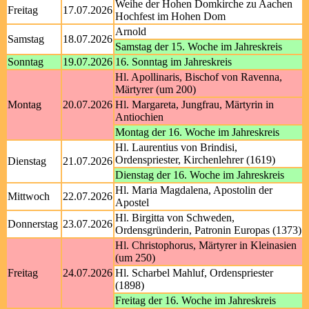
Weihe der Hohen Domkirche zu Aachen
Freitag
17.07.2026
Hochfest im Hohen Dom
Arnold
Samstag
18.07.2026
Samstag der 15. Woche im Jahreskreis
Sonntag
19.07.2026
16. Sonntag im Jahreskreis
Hl. Apollinaris, Bischof von Ravenna,
Märtyrer (um 200)
Montag
20.07.2026
Hl. Margareta, Jungfrau, Märtyrin in
Antiochien
Montag der 16. Woche im Jahreskreis
Hl. Laurentius von Brindisi,
Ordenspriester, Kirchenlehrer (1619)
Dienstag
21.07.2026
Dienstag der 16. Woche im Jahreskreis
Hl. Maria Magdalena, Apostolin der
Mittwoch
22.07.2026
Apostel
Hl. Birgitta von Schweden,
Donnerstag
23.07.2026
Ordensgründerin, Patronin Europas (1373)
Hl. Christophorus, Märtyrer in Kleinasien
(um 250)
Freitag
24.07.2026
Hl. Scharbel Mahluf, Ordenspriester
(1898)
Freitag der 16. Woche im Jahreskreis