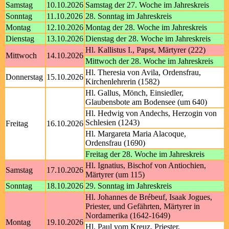
Samstag
10.10.2026
Samstag der 27. Woche im Jahreskreis
Sonntag
11.10.2026
28. Sonntag im Jahreskreis
Montag
12.10.2026
Montag der 28. Woche im Jahreskreis
Dienstag
13.10.2026
Dienstag der 28. Woche im Jahreskreis
Hl. Kallistus I., Papst, Märtyrer (222)
Mittwoch
14.10.2026
Mittwoch der 28. Woche im Jahreskreis
Hl. Theresia von Avila, Ordensfrau,
Donnerstag
15.10.2026
Kirchenlehrerin (1582)
Hl. Gallus, Mönch, Einsiedler,
Glaubensbote am Bodensee (um 640)
Hl. Hedwig von Andechs, Herzogin von
Schlesien (1243)
Freitag
16.10.2026
Hl. Margareta Maria Alacoque,
Ordensfrau (1690)
Freitag der 28. Woche im Jahreskreis
Hl. Ignatius, Bischof von Antiochien,
Samstag
17.10.2026
Märtyrer (um 115)
Sonntag
18.10.2026
29. Sonntag im Jahreskreis
Hl. Johannes de Brébeuf, Isaak Jogues,
Priester, und Gefährten, Märtyrer in
Nordamerika (1642-1649)
Montag
19.10.2026
Hl. Paul vom Kreuz, Priester,