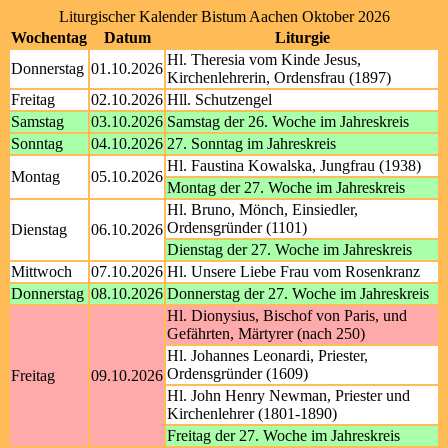
Liturgischer Kalender Bistum Aachen Oktober 2026
Wochentag
Datum
Liturgie
Hl. Theresia vom Kinde Jesus,
Donnerstag
01.10.2026
Kirchenlehrerin, Ordensfrau (1897)
Freitag
02.10.2026
Hll. Schutzengel
Samstag
03.10.2026
Samstag der 26. Woche im Jahreskreis
Sonntag
04.10.2026
27. Sonntag im Jahreskreis
Hl. Faustina Kowalska, Jungfrau (1938)
Montag
05.10.2026
Montag der 27. Woche im Jahreskreis
Hl. Bruno, Mönch, Einsiedler,
Ordensgründer (1101)
Dienstag
06.10.2026
Dienstag der 27. Woche im Jahreskreis
Mittwoch
07.10.2026
Hl. Unsere Liebe Frau vom Rosenkranz
Donnerstag
08.10.2026
Donnerstag der 27. Woche im Jahreskreis
Hl. Dionysius, Bischof von Paris, und
Gefährten, Märtyrer (nach 250)
Hl. Johannes Leonardi, Priester,
Ordensgründer (1609)
Freitag
09.10.2026
Hl. John Henry Newman, Priester und
Kirchenlehrer (1801-1890)
Freitag der 27. Woche im Jahreskreis