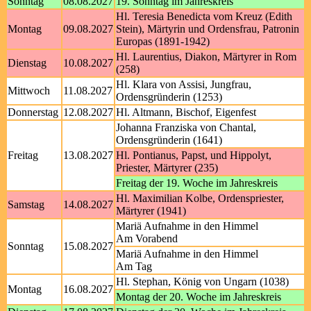
Sonntag
08.08.2027
19. Sonntag im Jahreskreis
Hl. Teresia Benedicta vom Kreuz (Edith
Montag
09.08.2027
Stein), Märtyrin und Ordensfrau, Patronin
Europas (1891-1942)
Hl. Laurentius, Diakon, Märtyrer in Rom
Dienstag
10.08.2027
(258)
Hl. Klara von Assisi, Jungfrau,
Mittwoch
11.08.2027
Ordensgründerin (1253)
Donnerstag
12.08.2027
Hl. Altmann, Bischof, Eigenfest
Johanna Franziska von Chantal,
Ordensgründerin (1641)
Freitag
13.08.2027
Hl. Pontianus, Papst, und Hippolyt,
Priester, Märtyrer (235)
Freitag der 19. Woche im Jahreskreis
Hl. Maximilian Kolbe, Ordenspriester,
Samstag
14.08.2027
Märtyrer (1941)
Mariä Aufnahme in den Himmel
Am Vorabend
Sonntag
15.08.2027
Mariä Aufnahme in den Himmel
Am Tag
Hl. Stephan, König von Ungarn (1038)
Montag
16.08.2027
Montag der 20. Woche im Jahreskreis