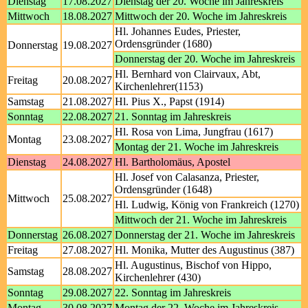
Dienstag
17.08.2027
Dienstag der 20. Woche im Jahreskreis
Mittwoch
18.08.2027
Mittwoch der 20. Woche im Jahreskreis
Hl. Johannes Eudes, Priester,
Ordensgründer (1680)
Donnerstag
19.08.2027
Donnerstag der 20. Woche im Jahreskreis
Hl. Bernhard von Clairvaux, Abt,
Freitag
20.08.2027
Kirchenlehrer(1153)
Samstag
21.08.2027
Hl. Pius X., Papst (1914)
Sonntag
22.08.2027
21. Sonntag im Jahreskreis
Hl. Rosa von Lima, Jungfrau (1617)
Montag
23.08.2027
Montag der 21. Woche im Jahreskreis
Dienstag
24.08.2027
Hl. Bartholomäus, Apostel
Hl. Josef von Calasanza, Priester,
Ordensgründer (1648)
Mittwoch
25.08.2027
Hl. Ludwig, König von Frankreich (1270)
Mittwoch der 21. Woche im Jahreskreis
Donnerstag
26.08.2027
Donnerstag der 21. Woche im Jahreskreis
Freitag
27.08.2027
Hl. Monika, Mutter des Augustinus (387)
Hl. Augustinus, Bischof von Hippo,
Samstag
28.08.2027
Kirchenlehrer (430)
Sonntag
29.08.2027
22. Sonntag im Jahreskreis
Montag
30.08.2027
Montag der 22. Woche im Jahreskreis