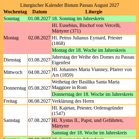
Liturgischer Kalender Bistum Passau August 2027
Wochentag
Datum
Liturgie
Sonntag
01.08.2027
18. Sonntag im Jahreskreis
Hl. Eusebius, Bischof von Vercelli,
Märtyrer (371)
Montag
02.08.2027
Hl. Petrus Julianus Eymard, Priester
(1868)
Montag der 18. Woche im Jahreskreis
Jahrestag der Weihe des Domes zu Passau
Dienstag
03.08.2027
Eigenfest
Hl. Johannes Maria Vianney, Pfarrer von
Mittwoch
04.08.2027
Ars (1859)
Weihetag der Basilika Santa Maria
Maggiore in Rom
Donnerstag
05.08.2027
Donnerstag der 18. Woche im Jahreskreis
Freitag
06.08.2027
Verklärung des Herrn
Hl. Kajetan, Priester, Ordensgründer
(1547)
Samstag
07.08.2027
Hl. Xystus II., Papst, und Gefährten,
Märtyrer
Samstag der 18. Woche im Jahreskreis