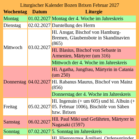
Liturgischer Kalender Bozen Brixen Februar 2027
Wochentag
Datum
Liturgie
Montag
01.02.2027
Montag der 4. Woche im Jahreskreis
Dienstag
02.02.2027
Darstellung des Herrn
Hl. Ansgar, Bischof von Hamburg-
Bremen, Glaubensbote in Skandinavien
(865)
Mittwoch
03.02.2027
Hl. Blasius, Bischof von Sebaste in
Armenien, Märtyrer (um 316)
Mittwoch der 4. Woche im Jahreskreis
Hl. Agatha, Jungfrau, Märtyrin in Catania
(um 250)
Donnerstag
04.02.2027
Hl. Rabanus Maurus, Bischof von Mainz
(856)
Donnerstag der 4. Woche im Jahreskreis
Hl. Ingenuin (+ um 605) und hl. Albuin (+
Freitag
05.02.2027
05. Februar 1006), Bischöfe von Säben
bzw. Brixen
Hll. Paul Miki und Gefährten, Märtyrer in
Samstag
06.02.2027
Nagasaki (1597)
Sonntag
07.02.2027
5. Sonntag im Jahreskreis
Hl. Hieronymus Ämiliani, Ordensgründer