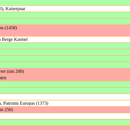
3), Kaiserpaar
on (1458)
m Berge Karmel
yrer (um 200)
hien
, Patronin Europas (1373)
um 250)