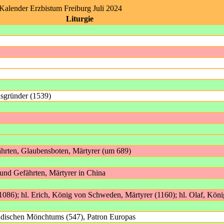
 Kalender Erzbistum Freiburg Juli 2024
Liturgie
nsgründer (1539)
ährten, Glaubensboten, Märtyrer (um 689)
 und Gefährten, Märtyrer in China
086); hl. Erich, König von Schweden, Märtyrer (1160); hl. Olaf, Kö
ändischen Mönchtums (547), Patron Europas