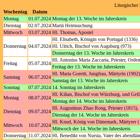
Liturgischer
Wochentag
Datum
Montag
01.07.2024
Montag der 13. Woche im Jahreskreis
Dienstag
02.07.2024
Mariä Heimsuchung
Mittwoch
03.07.2024
Hl. Thomas, Apostel
Hl. Elisabeth, Königin von Portugal (1336)
Donnerstag
04.07.2024
Hl. Ulrich, Bischof von Augsburg (973)
Donnerstag der 13. Woche im Jahreskreis
Hl. Antonius Maria Zaccaria, Priester, Orde
Freitag
05.07.2024
Freitag der 13. Woche im Jahreskreis
Hl. Maria Goretti, Jungfrau, Märtyrin (1902)
Samstag
06.07.2024
Samstag der 13. Woche im Jahreskreis
Sonntag
07.07.2024
14. Sonntag im Jahreskreis
Hl. Kilian, Bischof von Würzburg, und Gef
Montag
08.07.2024
Montag der 14. Woche im Jahreskreis
Hl. Augustinus Zhao Rong, Priester (1815),
Dienstag
09.07.2024
Dienstag der 14. Woche im Jahreskreis
Hl. Knud, König von Dänemark, Märtyrer (1
Mittwoch
10.07.2024
Mittwoch der 14. Woche im Jahreskreis
Donnerstag
11.07.2024
Hl. Benedikt von Nursia, Vater des abendl