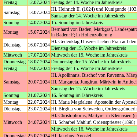
Freitag
12.07.2024
Freitag der 14. Woche im Jahreskreis
Hl. Heinrich II. (1024) und Kunigunde (103
Samstag
13.07.2024
Samstag der 14. Woche im Jahreskreis
Sonntag
14.07.2024
15. Sonntag im Jahreskreis
Bernhard von Baden, Markgraf, Landespatr
Montag
15.07.2024
in Baden: F; in Hohenzollern: g
Hl. Gedenktag Unserer Lieben Frau auf de
Dienstag
16.07.2024
Dienstag der 15. Woche im Jahreskreis
Mittwoch
17.07.2024
Mittwoch der 15. Woche im Jahreskreis
Donnerstag
18.07.2024
Donnerstag der 15. Woche im Jahreskreis
Freitag
19.07.2024
Freitag der 15. Woche im Jahreskreis
Hl. Apollinaris, Bischof von Ravenna, Märt
Samstag
20.07.2024
Hl. Margareta, Jungfrau, Märtyrin in Antioc
Samstag der 15. Woche im Jahreskreis
Sonntag
21.07.2024
16. Sonntag im Jahreskreis
Montag
22.07.2024
Hl. Maria Magdalena, Apostolin der Apostel
Dienstag
23.07.2024
Hl. Birgitta von Schweden, Ordensgründerin
Hl. Christophorus, Märtyrer in Kleinasien (
Mittwoch
24.07.2024
Hl. Scharbel Mahluf, Ordenspriester (1898)
Mittwoch der 16. Woche im Jahreskreis
Donnerstag
25.07.2024
Hl. Jakobus, Apostel