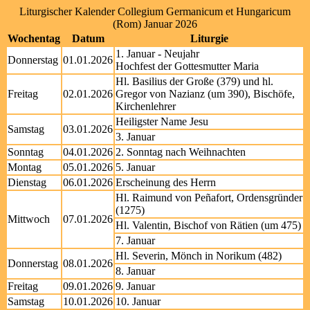
Liturgischer Kalender Collegium Germanicum et Hungaricum
(Rom) Januar 2026
Wochentag
Datum
Liturgie
1. Januar - Neujahr
Donnerstag
01.01.2026
Hochfest der Gottesmutter Maria
Hl. Basilius der Große (379) und hl.
Freitag
02.01.2026
Gregor von Nazianz (um 390), Bischöfe,
Kirchenlehrer
Heiligster Name Jesu
Samstag
03.01.2026
3. Januar
Sonntag
04.01.2026
2. Sonntag nach Weihnachten
Montag
05.01.2026
5. Januar
Dienstag
06.01.2026
Erscheinung des Herrn
Hl. Raimund von Peñafort, Ordensgründer
(1275)
Mittwoch
07.01.2026
Hl. Valentin, Bischof von Rätien (um 475)
7. Januar
Hl. Severin, Mönch in Norikum (482)
Donnerstag
08.01.2026
8. Januar
Freitag
09.01.2026
9. Januar
Samstag
10.01.2026
10. Januar