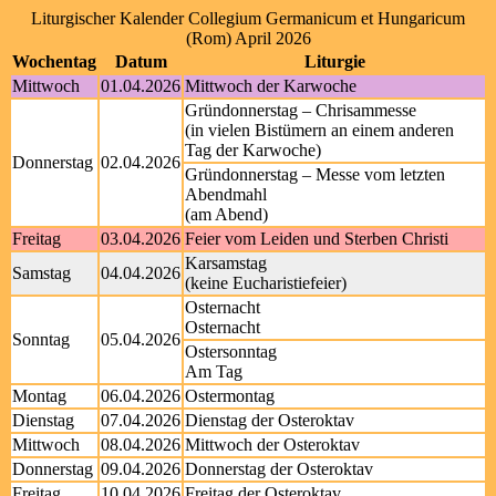
Liturgischer Kalender Collegium Germanicum et Hungaricum
(Rom) April 2026
Wochentag
Datum
Liturgie
Mittwoch
01.04.2026
Mittwoch der Karwoche
Gründonnerstag – Chrisammesse
(in vielen Bistümern an einem anderen
Tag der Karwoche)
Donnerstag
02.04.2026
Gründonnerstag – Messe vom letzten
Abendmahl
(am Abend)
Freitag
03.04.2026
Feier vom Leiden und Sterben Christi
Karsamstag
Samstag
04.04.2026
(keine Eucharistiefeier)
Osternacht
Osternacht
Sonntag
05.04.2026
Ostersonntag
Am Tag
Montag
06.04.2026
Ostermontag
Dienstag
07.04.2026
Dienstag der Osteroktav
Mittwoch
08.04.2026
Mittwoch der Osteroktav
Donnerstag
09.04.2026
Donnerstag der Osteroktav
Freitag
10.04.2026
Freitag der Osteroktav