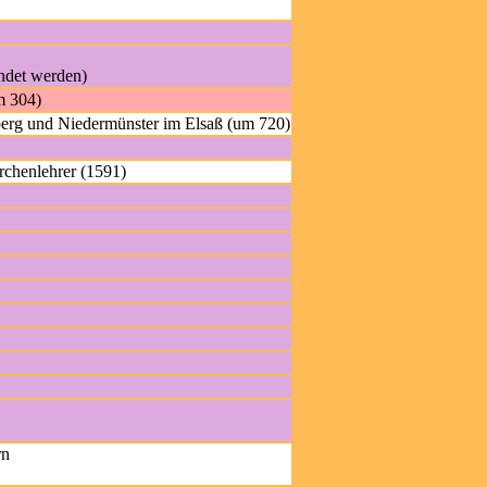
endet werden)
m 304)
nberg und Niedermünster im Elsaß (um 720)
rchenlehrer (1591)
rn