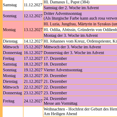
Hl. Damasus I., Papst (384)
Samstag
11.12.2027
Samstag der 2. Woche im Advent
Dritter Adventssonntag
Sonntag
12.12.2027
(Als liturgische Farbe kann auch rosa verw
Hl. Luzia, Jungfrau, Märtyrin in Syrakus (u
Montag
13.12.2027
Hl. Odilia, Abtissin, Gründerin von Odilie
Montag der 3. Woche im Advent
Dienstag
14.12.2027
Hl. Johannes vom Kreuz, Ordenspriester, Ki
Mittwoch
15.12.2027
Mittwoch der 3. Woche im Advent
Donnerstag
16.12.2027
Donnerstag der 3. Woche im Advent
Freitag
17.12.2027
17. Dezember
Samstag
18.12.2027
18. Dezember
Sonntag
19.12.2027
Vierter Adventssonntag
Montag
20.12.2027
20. Dezember
Dienstag
21.12.2027
21. Dezember
Mittwoch
22.12.2027
22. Dezember
Donnerstag
23.12.2027
23. Dezember
24. Dezember
Freitag
24.12.2027
Messe am Vormittag
Weihnachten - Hochfest der Geburt des Her
Am Heiligen Abend