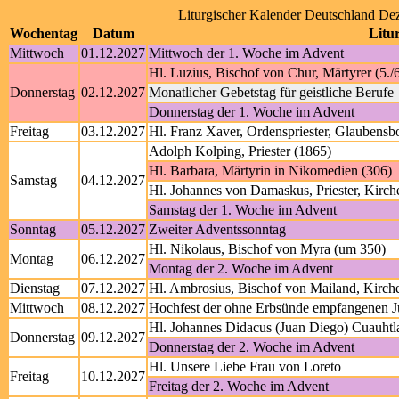
Liturgischer Kalender Deutschland D
Wochentag
Datum
Litur
Mittwoch
01.12.2027
Mittwoch der 1. Woche im Advent
Hl. Luzius, Bischof von Chur, Märtyrer (5./6
Donnerstag
02.12.2027
Monatlicher Gebetstag für geistliche Berufe
Donnerstag der 1. Woche im Advent
Freitag
03.12.2027
Hl. Franz Xaver, Ordenspriester, Glaubensbo
Adolph Kolping, Priester (1865)
Hl. Barbara, Märtyrin in Nikomedien (306)
Samstag
04.12.2027
Hl. Johannes von Damaskus, Priester, Kirch
Samstag der 1. Woche im Advent
Sonntag
05.12.2027
Zweiter Adventssonntag
Hl. Nikolaus, Bischof von Myra (um 350)
Montag
06.12.2027
Montag der 2. Woche im Advent
Dienstag
07.12.2027
Hl. Ambrosius, Bischof von Mailand, Kirche
Mittwoch
08.12.2027
Hochfest der ohne Erbsünde empfangenen J
Hl. Johannes Didacus (Juan Diego) Cuauhtlat
Donnerstag
09.12.2027
Donnerstag der 2. Woche im Advent
Hl. Unsere Liebe Frau von Loreto
Freitag
10.12.2027
Freitag der 2. Woche im Advent