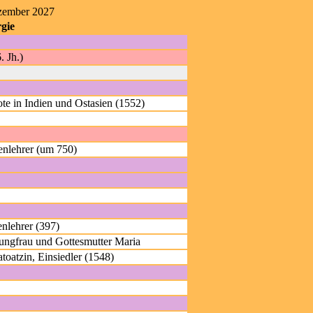
ezember 2027
gie
. Jh.)
te in Indien und Ostasien (1552)
enlehrer (um 750)
nlehrer (397)
ungfrau und Gottesmutter Maria
oatzin, Einsiedler (1548)