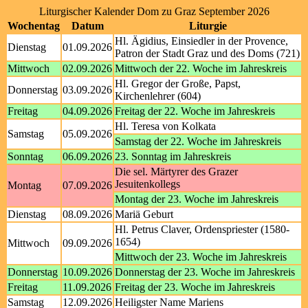
Liturgischer Kalender Dom zu Graz September 2026
Wochentag
Datum
Liturgie
Hl. Ägidius, Einsiedler in der Provence,
Dienstag
01.09.2026
Patron der Stadt Graz und des Doms (721)
Mittwoch
02.09.2026
Mittwoch der 22. Woche im Jahreskreis
Hl. Gregor der Große, Papst,
Donnerstag
03.09.2026
Kirchenlehrer (604)
Freitag
04.09.2026
Freitag der 22. Woche im Jahreskreis
Hl. Teresa von Kolkata
Samstag
05.09.2026
Samstag der 22. Woche im Jahreskreis
Sonntag
06.09.2026
23. Sonntag im Jahreskreis
Die sel. Märtyrer des Grazer
Jesuitenkollegs
Montag
07.09.2026
Montag der 23. Woche im Jahreskreis
Dienstag
08.09.2026
Mariä Geburt
Hl. Petrus Claver, Ordenspriester (1580-
1654)
Mittwoch
09.09.2026
Mittwoch der 23. Woche im Jahreskreis
Donnerstag
10.09.2026
Donnerstag der 23. Woche im Jahreskreis
Freitag
11.09.2026
Freitag der 23. Woche im Jahreskreis
Samstag
12.09.2026
Heiligster Name Mariens