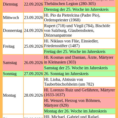
Thebäischen Legion (280-305)
Dienstag
22.09.2026
Dienstag der 25. Woche im Jahreskreis
Hl. Pio da Pietrelcina (Padre Pio),
Mittwoch
23.09.2026
Ordenspriester (1968)
Rupert (718) und Virgil (784), Bischöfe
Donnerstag
24.09.2026
von Salzburg, Glaubensboten,
Diözesanpatrone
Hl. Niklaus von Flüe, Einsiedler,
Friedensstifter (1487)
Freitag
25.09.2026
Freitag der 25. Woche im Jahreskreis
Hl. Kosmas und Damian, Ärzte, Märtyrer
in Kleinasien (303)
Samstag
26.09.2026
Samstag der 25. Woche im Jahreskreis
Sonntag
27.09.2026
26. Sonntag im Jahreskreis
Hl. Lioba, Abtissin von
Tauberbischofsheim (um 782)
Hl. Lorenzo Ruiz und Gefährten, Märtyrer
(1633-1637)
Montag
28.09.2026
Hl. Wenzel, Herzog von Böhmen,
Märtyrer (929)
Montag der 26. Woche im Jahreskreis
Hll. Michael, Gabriel und Rafael,