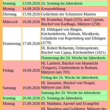
Sonntag
13.09.2026
24. Sonntag im Jahreskreis
Montag
14.09.2026
Kreuzerhöhung
Dienstag
15.09.2026
Gedächtnis der Schmerzen Mariens
Hl. Kornelius, Papst (253), und Cyprian,
Mittwoch
16.09.2026
Bischof von Karthago, Märtyrer (258)
Hl. Hildegard von Bingen,
Kirchenlehrerin, Äbtissin, Mystikerin,
Gründerin von Rupertsberg und Eibingen
(1179)
Donnerstag
17.09.2026
Hl. Robert Bellarmin, Ordenspriester,
Bischof von Capua, Kirchenlehrer (1621)
Donnerstag der 24. Woche im Jahreskreis
Hl. Lambert, Bischof von Maastricht
(Tongern), Glaubensbote in Brabant,
Freitag
18.09.2026
Märtyrer (um 705)
Freitag der 24. Woche im Jahreskreis
Hl. Januarius, Bischof von Neapel,
Märtyrer (um 304)
Samstag
19.09.2026
Samstag der 24. Woche im Jahreskreis
Sonntag
20.09.2026
25. Sonntag im Jahreskreis
Montag
21.09.2026
Hl. Matthäus, Apostel und Evangelist
Hl. Mauritius und Gefährten, Märtyrer der