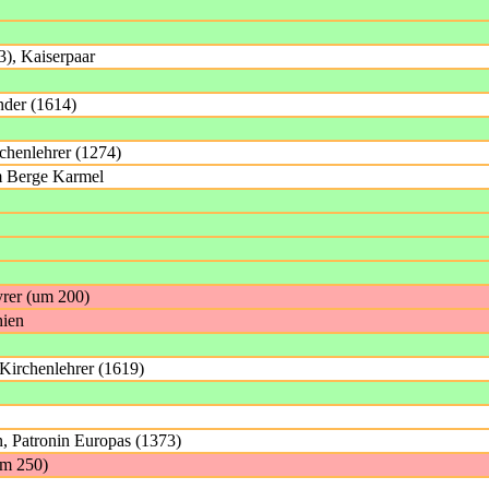
3), Kaiserpaar
nder (1614)
chenlehrer (1274)
m Berge Karmel
yrer (um 200)
hien
 Kirchenlehrer (1619)
, Patronin Europas (1373)
um 250)