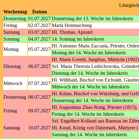
Liturgisc
Wochentag
Datum
Donnerstag
01.07.2027
Donnerstag der 13. Woche im Jahreskreis
Freitag
02.07.2027
Mariä Heimsuchung
Samstag
03.07.2027
Hl. Thomas, Apostel
Sonntag
04.07.2027
14. Sonntag im Jahreskreis
Hl. Antonius Maria Zaccaria, Priester, Orde
Montag
05.07.2027
Montag der 14. Woche im Jahreskreis
Hl. Maria Goretti, Jungfrau, Märtyrin (1902)
Dienstag
06.07.2027
Sel. Maria Theresia Ledóchowska, Gründerin
Dienstag der 14. Woche im Jahreskreis
Hl. Willibald, Bischof von Eichstätt, Glaube
Mittwoch
07.07.2027
Mittwoch der 14. Woche im Jahreskreis
Hl. Kilian, Bischof von Würzburg, und Gef
Donnerstag
08.07.2027
Donnerstag der 14. Woche im Jahreskreis
Hl. Augustinus Zhao Rong, Priester (1815),
Freitag
09.07.2027
Freitag der 14. Woche im Jahreskreis
Sel. Engelbert Kolland aus Ramsau im Ziller
Samstag
10.07.2027
Hl. Knud, König von Dänemark, Märtyrer (1
Samstag der 14. Woche im Jahreskreis