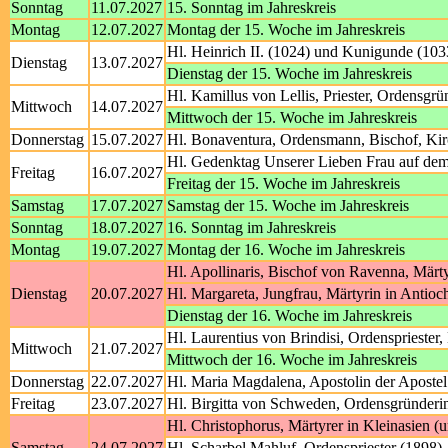
Sonntag
11.07.2027
15. Sonntag im Jahreskreis
Montag
12.07.2027
Montag der 15. Woche im Jahreskreis
Hl. Heinrich II. (1024) und Kunigunde (103
Dienstag
13.07.2027
Dienstag der 15. Woche im Jahreskreis
Hl. Kamillus von Lellis, Priester, Ordensgrü
Mittwoch
14.07.2027
Mittwoch der 15. Woche im Jahreskreis
Donnerstag
15.07.2027
Hl. Bonaventura, Ordensmann, Bischof, Kir
Hl. Gedenktag Unserer Lieben Frau auf de
Freitag
16.07.2027
Freitag der 15. Woche im Jahreskreis
Samstag
17.07.2027
Samstag der 15. Woche im Jahreskreis
Sonntag
18.07.2027
16. Sonntag im Jahreskreis
Montag
19.07.2027
Montag der 16. Woche im Jahreskreis
Hl. Apollinaris, Bischof von Ravenna, Märt
Dienstag
20.07.2027
Hl. Margareta, Jungfrau, Märtyrin in Antioc
Dienstag der 16. Woche im Jahreskreis
Hl. Laurentius von Brindisi, Ordenspriester,
Mittwoch
21.07.2027
Mittwoch der 16. Woche im Jahreskreis
Donnerstag
22.07.2027
Hl. Maria Magdalena, Apostolin der Apostel
Freitag
23.07.2027
Hl. Birgitta von Schweden, Ordensgründerin
Hl. Christophorus, Märtyrer in Kleinasien (
Samstag
24.07.2027
Hl. Scharbel Mahluf, Ordenspriester (1898)