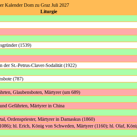
her Kalender Dom zu Graz Juli 2027
Liturgie
nsgründer (1539)
 der St.-Petrus-Claver-Sodalität (1922)
nsbote (787)
ährten, Glaubensboten, Märtyrer (um 689)
 und Gefährten, Märtyrer in China
tal, Ordenspriester, Märtyrer in Damaskus (1860)
086); hl. Erich, König von Schweden, Märtyrer (1160); hl. Olaf, Kö