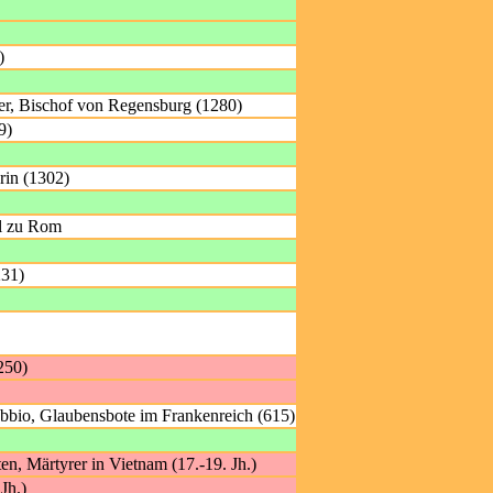
)
er, Bischof von Regensburg (1280)
9)
rin (1302)
ul zu Rom
231)
250)
bio, Glaubensbote im Frankenreich (615)
en, Märtyrer in Vietnam (17.-19. Jh.)
Jh.)