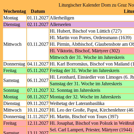
Liturgischer Kalender Dom zu Graz N
Wochentag
Datum
Litur
Montag
01.11.2027
Allerheiligen
Dienstag
02.11.2027
Allerseelen
Hl. Hubert, Bischof von Lüttich (727)
Hl. Martin von Porres, Ordensmann (1639)
Mittwoch
03.11.2027
Hl. Pirmin, Abtbischof, Glaubensbote am Ob
Hl. Viktorin, Bischof, Märtyrer (302)
Mittwoch der 31. Woche im Jahreskreis
Donnerstag
04.11.2027
Hl. Karl Borromäus, Bischof von Mailand (
Freitag
05.11.2027
Freitag der 31. Woche im Jahreskreis
Hl. Leonhard, Einsiedler von Limoges (6. Jh
Samstag
06.11.2027
Samstag der 31. Woche im Jahreskreis
Sonntag
07.11.2027
32. Sonntag im Jahreskreis
Montag
08.11.2027
Montag der 32. Woche im Jahreskreis
Dienstag
09.11.2027
Weihetag der Lateranbasilika
Mittwoch
10.11.2027
Hl. Leo der Große, Papst, Kirchenlehrer (46
Donnerstag
11.11.2027
Hl. Martin, Bischof von Tours (397)
Freitag
12.11.2027
Hl. Josaphat, Bischof von Polozk in Weißru
Sel. Carl Lampert, Priester, Märtyrer (1944)
Samstag
13.11.2027