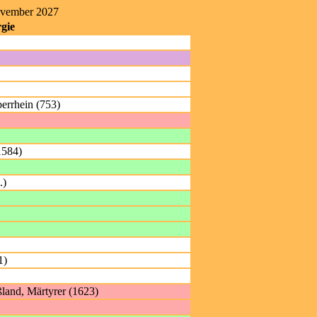
ovember 2027
gie
errhein (753)
1584)
.)
1)
ßland, Märtyrer (1623)