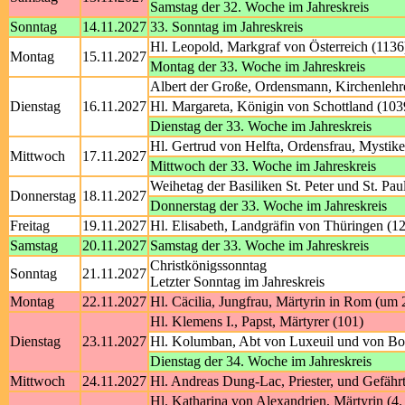
Samstag der 32. Woche im Jahreskreis
Sonntag
14.11.2027
33. Sonntag im Jahreskreis
Hl. Leopold, Markgraf von Österreich (1136
Montag
15.11.2027
Montag der 33. Woche im Jahreskreis
Albert der Große, Ordensmann, Kirchenlehr
Dienstag
16.11.2027
Hl. Margareta, Königin von Schottland (103
Dienstag der 33. Woche im Jahreskreis
Hl. Gertrud von Helfta, Ordensfrau, Mystike
Mittwoch
17.11.2027
Mittwoch der 33. Woche im Jahreskreis
Weihetag der Basiliken St. Peter und St. Pa
Donnerstag
18.11.2027
Donnerstag der 33. Woche im Jahreskreis
Freitag
19.11.2027
Hl. Elisabeth, Landgräfin von Thüringen (1
Samstag
20.11.2027
Samstag der 33. Woche im Jahreskreis
Christkönigssonntag
Sonntag
21.11.2027
Letzter Sonntag im Jahreskreis
Montag
22.11.2027
Hl. Cäcilia, Jungfrau, Märtyrin in Rom (um 
Hl. Klemens I., Papst, Märtyrer (101)
Dienstag
23.11.2027
Hl. Kolumban, Abt von Luxeuil und von Bob
Dienstag der 34. Woche im Jahreskreis
Mittwoch
24.11.2027
Hl. Andreas Dung-Lac, Priester, und Gefährt
Hl. Katharina von Alexandrien, Märtyrin (4. 