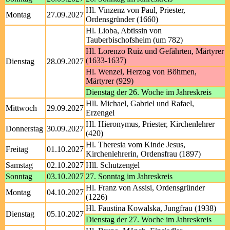
Hl. Vinzenz von Paul, Priester,
Montag
27.09.2027
Ordensgründer (1660)
Hl. Lioba, Abtissin von
Tauberbischofsheim (um 782)
Hl. Lorenzo Ruiz und Gefährten, Märtyrer
(1633-1637)
Dienstag
28.09.2027
Hl. Wenzel, Herzog von Böhmen,
Märtyrer (929)
Dienstag der 26. Woche im Jahreskreis
Hll. Michael, Gabriel und Rafael,
Mittwoch
29.09.2027
Erzengel
Hl. Hieronymus, Priester, Kirchenlehrer
Donnerstag
30.09.2027
(420)
Hl. Theresia vom Kinde Jesus,
Freitag
01.10.2027
Kirchenlehrerin, Ordensfrau (1897)
Samstag
02.10.2027
Hll. Schutzengel
Sonntag
03.10.2027
27. Sonntag im Jahreskreis
Hl. Franz von Assisi, Ordensgründer
Montag
04.10.2027
(1226)
Hl. Faustina Kowalska, Jungfrau (1938)
Dienstag
05.10.2027
Dienstag der 27. Woche im Jahreskreis