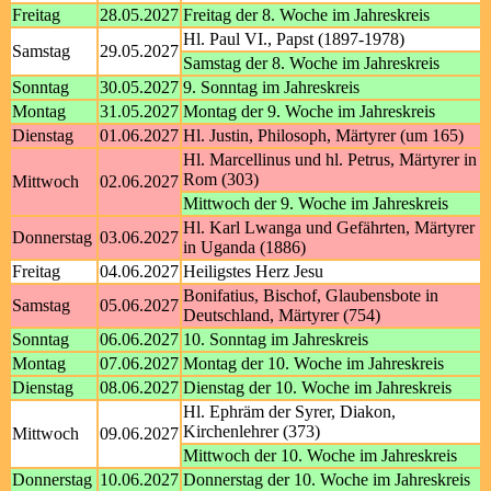
Freitag
28.05.2027
Freitag der 8. Woche im Jahreskreis
Hl. Paul VI., Papst (1897-1978)
Samstag
29.05.2027
Samstag der 8. Woche im Jahreskreis
Sonntag
30.05.2027
9. Sonntag im Jahreskreis
Montag
31.05.2027
Montag der 9. Woche im Jahreskreis
Dienstag
01.06.2027
Hl. Justin, Philosoph, Märtyrer (um 165)
Hl. Marcellinus und hl. Petrus, Märtyrer in
Rom (303)
Mittwoch
02.06.2027
Mittwoch der 9. Woche im Jahreskreis
Hl. Karl Lwanga und Gefährten, Märtyrer
Donnerstag
03.06.2027
in Uganda (1886)
Freitag
04.06.2027
Heiligstes Herz Jesu
Bonifatius, Bischof, Glaubensbote in
Samstag
05.06.2027
Deutschland, Märtyrer (754)
Sonntag
06.06.2027
10. Sonntag im Jahreskreis
Montag
07.06.2027
Montag der 10. Woche im Jahreskreis
Dienstag
08.06.2027
Dienstag der 10. Woche im Jahreskreis
Hl. Ephräm der Syrer, Diakon,
Kirchenlehrer (373)
Mittwoch
09.06.2027
Mittwoch der 10. Woche im Jahreskreis
Donnerstag
10.06.2027
Donnerstag der 10. Woche im Jahreskreis