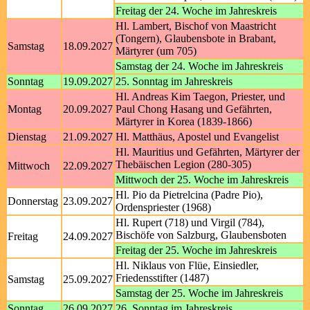
Freitag der 24. Woche im Jahreskreis
Hl. Lambert, Bischof von Maastricht
(Tongern), Glaubensbote in Brabant,
Samstag
18.09.2027
Märtyrer (um 705)
Samstag der 24. Woche im Jahreskreis
Sonntag
19.09.2027
25. Sonntag im Jahreskreis
Hl. Andreas Kim Taegon, Priester, und
Montag
20.09.2027
Paul Chong Hasang und Gefährten,
Märtyrer in Korea (1839-1866)
Dienstag
21.09.2027
Hl. Matthäus, Apostel und Evangelist
Hl. Mauritius und Gefährten, Märtyrer der
Thebäischen Legion (280-305)
Mittwoch
22.09.2027
Mittwoch der 25. Woche im Jahreskreis
Hl. Pio da Pietrelcina (Padre Pio),
Donnerstag
23.09.2027
Ordenspriester (1968)
Hl. Rupert (718) und Virgil (784),
Bischöfe von Salzburg, Glaubensboten
Freitag
24.09.2027
Freitag der 25. Woche im Jahreskreis
Hl. Niklaus von Flüe, Einsiedler,
Friedensstifter (1487)
Samstag
25.09.2027
Samstag der 25. Woche im Jahreskreis
Sonntag
26.09.2027
26. Sonntag im Jahreskreis