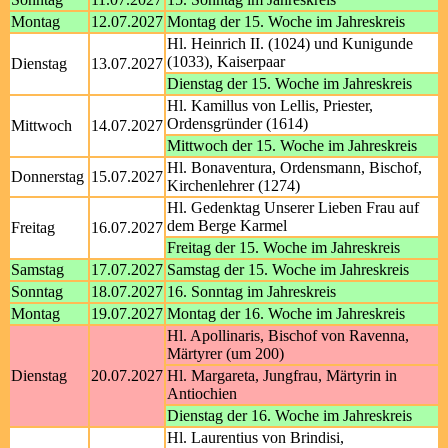
Montag
12.07.2027
Montag der 15. Woche im Jahreskreis
Hl. Heinrich II. (1024) und Kunigunde
(1033), Kaiserpaar
Dienstag
13.07.2027
Dienstag der 15. Woche im Jahreskreis
Hl. Kamillus von Lellis, Priester,
Ordensgründer (1614)
Mittwoch
14.07.2027
Mittwoch der 15. Woche im Jahreskreis
Hl. Bonaventura, Ordensmann, Bischof,
Donnerstag
15.07.2027
Kirchenlehrer (1274)
Hl. Gedenktag Unserer Lieben Frau auf
dem Berge Karmel
Freitag
16.07.2027
Freitag der 15. Woche im Jahreskreis
Samstag
17.07.2027
Samstag der 15. Woche im Jahreskreis
Sonntag
18.07.2027
16. Sonntag im Jahreskreis
Montag
19.07.2027
Montag der 16. Woche im Jahreskreis
Hl. Apollinaris, Bischof von Ravenna,
Märtyrer (um 200)
Dienstag
20.07.2027
Hl. Margareta, Jungfrau, Märtyrin in
Antiochien
Dienstag der 16. Woche im Jahreskreis
Hl. Laurentius von Brindisi,