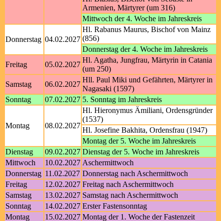
Armenien, Märtyrer (um 316)
Mittwoch der 4. Woche im Jahreskreis
Hl. Rabanus Maurus, Bischof von Mainz
(856)
Donnerstag
04.02.2027
Donnerstag der 4. Woche im Jahreskreis
Hl. Agatha, Jungfrau, Märtyrin in Catania
Freitag
05.02.2027
(um 250)
Hll. Paul Miki und Gefährten, Märtyrer in
Samstag
06.02.2027
Nagasaki (1597)
Sonntag
07.02.2027
5. Sonntag im Jahreskreis
Hl. Hieronymus Ämiliani, Ordensgründer
(1537)
Montag
08.02.2027
Hl. Josefine Bakhita, Ordensfrau (1947)
Montag der 5. Woche im Jahreskreis
Dienstag
09.02.2027
Dienstag der 5. Woche im Jahreskreis
Mittwoch
10.02.2027
Aschermittwoch
Donnerstag
11.02.2027
Donnerstag nach Aschermittwoch
Freitag
12.02.2027
Freitag nach Aschermittwoch
Samstag
13.02.2027
Samstag nach Aschermittwoch
Sonntag
14.02.2027
Erster Fastensonntag
Montag
15.02.2027
Montag der 1. Woche der Fastenzeit