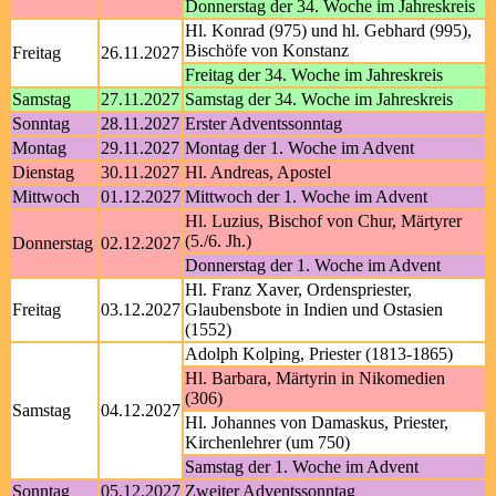
Donnerstag der 34. Woche im Jahreskreis
Hl. Konrad (975) und hl. Gebhard (995),
Bischöfe von Konstanz
Freitag
26.11.2027
Freitag der 34. Woche im Jahreskreis
Samstag
27.11.2027
Samstag der 34. Woche im Jahreskreis
Sonntag
28.11.2027
Erster Adventssonntag
Montag
29.11.2027
Montag der 1. Woche im Advent
Dienstag
30.11.2027
Hl. Andreas, Apostel
Mittwoch
01.12.2027
Mittwoch der 1. Woche im Advent
Hl. Luzius, Bischof von Chur, Märtyrer
(5./6. Jh.)
Donnerstag
02.12.2027
Donnerstag der 1. Woche im Advent
Hl. Franz Xaver, Ordenspriester,
Freitag
03.12.2027
Glaubensbote in Indien und Ostasien
(1552)
Adolph Kolping, Priester (1813-1865)
Hl. Barbara, Märtyrin in Nikomedien
(306)
Samstag
04.12.2027
Hl. Johannes von Damaskus, Priester,
Kirchenlehrer (um 750)
Samstag der 1. Woche im Advent
Sonntag
05.12.2027
Zweiter Adventssonntag