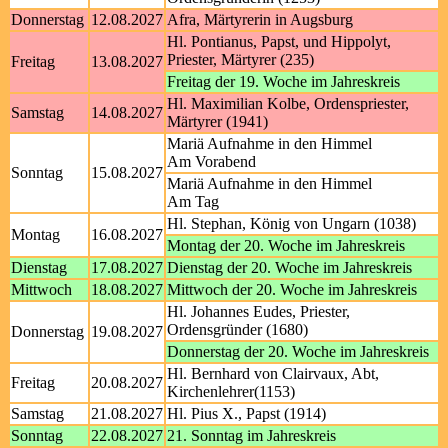
Donnerstag
12.08.2027
Afra, Märtyrerin in Augsburg
Hl. Pontianus, Papst, und Hippolyt,
Priester, Märtyrer (235)
Freitag
13.08.2027
Freitag der 19. Woche im Jahreskreis
Hl. Maximilian Kolbe, Ordenspriester,
Samstag
14.08.2027
Märtyrer (1941)
Mariä Aufnahme in den Himmel
Am Vorabend
Sonntag
15.08.2027
Mariä Aufnahme in den Himmel
Am Tag
Hl. Stephan, König von Ungarn (1038)
Montag
16.08.2027
Montag der 20. Woche im Jahreskreis
Dienstag
17.08.2027
Dienstag der 20. Woche im Jahreskreis
Mittwoch
18.08.2027
Mittwoch der 20. Woche im Jahreskreis
Hl. Johannes Eudes, Priester,
Ordensgründer (1680)
Donnerstag
19.08.2027
Donnerstag der 20. Woche im Jahreskreis
Hl. Bernhard von Clairvaux, Abt,
Freitag
20.08.2027
Kirchenlehrer(1153)
Samstag
21.08.2027
Hl. Pius X., Papst (1914)
Sonntag
22.08.2027
21. Sonntag im Jahreskreis