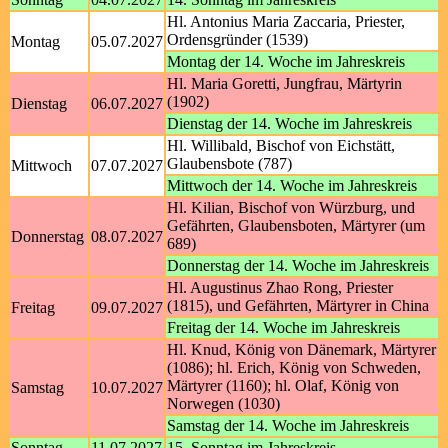
Hl. Antonius Maria Zaccaria, Priester,
Ordensgründer (1539)
Montag
05.07.2027
Montag der 14. Woche im Jahreskreis
Hl. Maria Goretti, Jungfrau, Märtyrin
(1902)
Dienstag
06.07.2027
Dienstag der 14. Woche im Jahreskreis
Hl. Willibald, Bischof von Eichstätt,
Glaubensbote (787)
Mittwoch
07.07.2027
Mittwoch der 14. Woche im Jahreskreis
Hl. Kilian, Bischof von Würzburg, und
Gefährten, Glaubensboten, Märtyrer (um
Donnerstag
08.07.2027
689)
Donnerstag der 14. Woche im Jahreskreis
Hl. Augustinus Zhao Rong, Priester
(1815), und Gefährten, Märtyrer in China
Freitag
09.07.2027
Freitag der 14. Woche im Jahreskreis
Hl. Knud, König von Dänemark, Märtyrer
(1086); hl. Erich, König von Schweden,
Märtyrer (1160); hl. Olaf, König von
Samstag
10.07.2027
Norwegen (1030)
Samstag der 14. Woche im Jahreskreis
Sonntag
11.07.2027
15. Sonntag im Jahreskreis