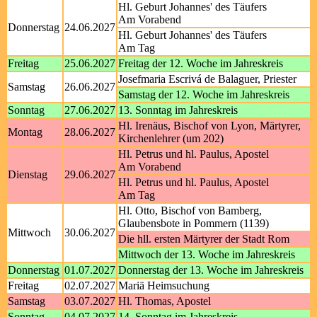
Hl. Geburt Johannes' des Täufers
Am Vorabend
Donnerstag
24.06.2027
Hl. Geburt Johannes' des Täufers
Am Tag
Freitag
25.06.2027
Freitag der 12. Woche im Jahreskreis
Josefmaria Escrivá de Balaguer, Priester
Samstag
26.06.2027
Samstag der 12. Woche im Jahreskreis
Sonntag
27.06.2027
13. Sonntag im Jahreskreis
Hl. Irenäus, Bischof von Lyon, Märtyrer,
Montag
28.06.2027
Kirchenlehrer (um 202)
Hl. Petrus und hl. Paulus, Apostel
Am Vorabend
Dienstag
29.06.2027
Hl. Petrus und hl. Paulus, Apostel
Am Tag
Hl. Otto, Bischof von Bamberg,
Glaubensbote in Pommern (1139)
Mittwoch
30.06.2027
Die hll. ersten Märtyrer der Stadt Rom
Mittwoch der 13. Woche im Jahreskreis
Donnerstag
01.07.2027
Donnerstag der 13. Woche im Jahreskreis
Freitag
02.07.2027
Mariä Heimsuchung
Samstag
03.07.2027
Hl. Thomas, Apostel
Sonntag
04.07.2027
14. Sonntag im Jahreskreis