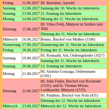
Freitag
11.06.2027
Hl. Barnabas, Apostel
Samstag
12.06.2027
Samstag der 10. Woche im Jahreskreis
Sonntag
13.06.2027
11. Sonntag im Jahreskreis
Montag
14.06.2027
Montag der 11. Woche im Jahreskreis
Hl. Vitus (Veit), Märtyrer in Sizilien (um
304)
Dienstag
15.06.2027
Dienstag der 11. Woche im Jahreskreis
Mittwoch
16.06.2027
Benno, Bischof von Meißen (1106)
Donnerstag
17.06.2027
Donnerstag der 11. Woche im Jahreskreis
Freitag
18.06.2027
Freitag der 11. Woche im Jahreskreis
Hl. Romuald, Abt, Ordensgründer (1027)
Samstag
19.06.2027
Samstag der 11. Woche im Jahreskreis
Sonntag
20.06.2027
12. Sonntag im Jahreskreis
Hl. Aloisius Gonzaga, Ordensmann
Montag
21.06.2027
(1591)
Hl. John Fisher, Bischof von Rochester
(1535), und hl. Thomas Morus,
Lordkanzler, Märtyrer (1535)
Dienstag
22.06.2027
Hl. Paulinus, Bischof von Nola (431)
Dienstag der 12. Woche im Jahreskreis
Mittwoch
23.06.2027
Mittwoch der 12. Woche im Jahreskreis