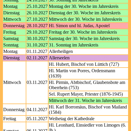
Montag
25.10.2027
Montag der 30. Woche im Jahreskreis
Dienstag
26.10.2027
Dienstag der 30. Woche im Jahreskreis
Mittwoch
27.10.2027
Mittwoch der 30. Woche im Jahreskreis
Donnerstag
28.10.2027
Hl. Simon und hl. Judas, Apostel
Freitag
29.10.2027
Freitag der 30. Woche im Jahreskreis
Samstag
30.10.2027
Samstag der 30. Woche im Jahreskreis
Sonntag
31.10.2027
31. Sonntag im Jahreskreis
Montag
01.11.2027
Allerheiligen
Dienstag
02.11.2027
Allerseelen
Hl. Hubert, Bischof von Lüttich (727)
Hl. Martin von Porres, Ordensmann
(1639)
Mittwoch
03.11.2027
Hl. Pirmin, Abtbischof, Glaubensbote am
Oberrhein (753)
Sel. Rupert Mayer, Priester (1876-1945)
Mittwoch der 31. Woche im Jahreskreis
Hl. Karl Borromäus, Bischof von Mailand
Donnerstag
04.11.2027
(1584)
Freitag
05.11.2027
Weihetag der Kathedrale
Hl. Leonhard, Einsiedler von Limoges (6.
Jh.)
Samstag
06.11.2027