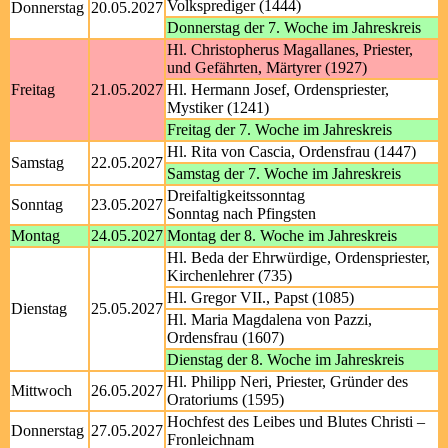
Volksprediger (1444)
Donnerstag
20.05.2027
Donnerstag der 7. Woche im Jahreskreis
Hl. Christopherus Magallanes, Priester,
und Gefährten, Märtyrer (1927)
Freitag
21.05.2027
Hl. Hermann Josef, Ordenspriester,
Mystiker (1241)
Freitag der 7. Woche im Jahreskreis
Hl. Rita von Cascia, Ordensfrau (1447)
Samstag
22.05.2027
Samstag der 7. Woche im Jahreskreis
Dreifaltigkeitssonntag
Sonntag
23.05.2027
Sonntag nach Pfingsten
Montag
24.05.2027
Montag der 8. Woche im Jahreskreis
Hl. Beda der Ehrwürdige, Ordenspriester,
Kirchenlehrer (735)
Hl. Gregor VII., Papst (1085)
Dienstag
25.05.2027
Hl. Maria Magdalena von Pazzi,
Ordensfrau (1607)
Dienstag der 8. Woche im Jahreskreis
Hl. Philipp Neri, Priester, Gründer des
Mittwoch
26.05.2027
Oratoriums (1595)
Hochfest des Leibes und Blutes Christi –
Donnerstag
27.05.2027
Fronleichnam