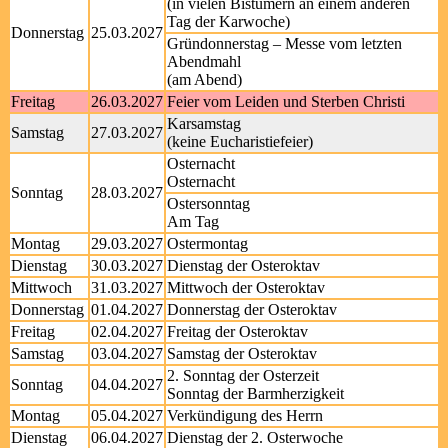
(in vielen Bistümern an einem anderen
Tag der Karwoche)
Donnerstag
25.03.2027
Gründonnerstag – Messe vom letzten
Abendmahl
(am Abend)
Freitag
26.03.2027
Feier vom Leiden und Sterben Christi
Karsamstag
Samstag
27.03.2027
(keine Eucharistiefeier)
Osternacht
Osternacht
Sonntag
28.03.2027
Ostersonntag
Am Tag
Montag
29.03.2027
Ostermontag
Dienstag
30.03.2027
Dienstag der Osteroktav
Mittwoch
31.03.2027
Mittwoch der Osteroktav
Donnerstag
01.04.2027
Donnerstag der Osteroktav
Freitag
02.04.2027
Freitag der Osteroktav
Samstag
03.04.2027
Samstag der Osteroktav
2. Sonntag der Osterzeit
Sonntag
04.04.2027
Sonntag der Barmherzigkeit
Montag
05.04.2027
Verkündigung des Herrn
Dienstag
06.04.2027
Dienstag der 2. Osterwoche