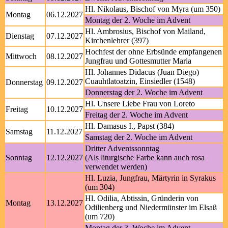
Hl. Nikolaus, Bischof von Myra (um 350)
Montag
06.12.2027
Montag der 2. Woche im Advent
Hl. Ambrosius, Bischof von Mailand,
Dienstag
07.12.2027
Kirchenlehrer (397)
Hochfest der ohne Erbsünde empfangenen
Mittwoch
08.12.2027
Jungfrau und Gottesmutter Maria
Hl. Johannes Didacus (Juan Diego)
Cuauhtlatoatzin, Einsiedler (1548)
Donnerstag
09.12.2027
Donnerstag der 2. Woche im Advent
Hl. Unsere Liebe Frau von Loreto
Freitag
10.12.2027
Freitag der 2. Woche im Advent
Hl. Damasus I., Papst (384)
Samstag
11.12.2027
Samstag der 2. Woche im Advent
Dritter Adventssonntag
Sonntag
12.12.2027
(Als liturgische Farbe kann auch rosa
verwendet werden)
Hl. Luzia, Jungfrau, Märtyrin in Syrakus
(um 304)
Hl. Odilia, Abtissin, Gründerin von
Montag
13.12.2027
Odilienberg und Niedermünster im Elsaß
(um 720)
Montag der 3. Woche im Advent