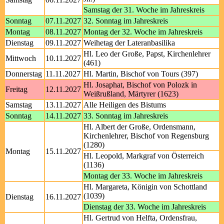
Samstag der 31. Woche im Jahreskreis
Sonntag
07.11.2027
32. Sonntag im Jahreskreis
Montag
08.11.2027
Montag der 32. Woche im Jahreskreis
Dienstag
09.11.2027
Weihetag der Lateranbasilika
Hl. Leo der Große, Papst, Kirchenlehrer
Mittwoch
10.11.2027
(461)
Donnerstag
11.11.2027
Hl. Martin, Bischof von Tours (397)
Hl. Josaphat, Bischof von Polozk in
Freitag
12.11.2027
Weißrußland, Märtyrer (1623)
Samstag
13.11.2027
Alle Heiligen des Bistums
Sonntag
14.11.2027
33. Sonntag im Jahreskreis
Hl. Albert der Große, Ordensmann,
Kirchenlehrer, Bischof von Regensburg
(1280)
Montag
15.11.2027
Hl. Leopold, Markgraf von Österreich
(1136)
Montag der 33. Woche im Jahreskreis
Hl. Margareta, Königin von Schottland
(1039)
Dienstag
16.11.2027
Dienstag der 33. Woche im Jahreskreis
Hl. Gertrud von Helfta, Ordensfrau,