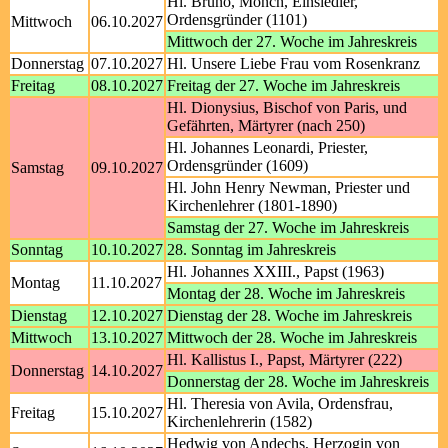
Hl. Bruno, Mönch, Einsiedler,
Ordensgründer (1101)
Mittwoch
06.10.2027
Mittwoch der 27. Woche im Jahreskreis
Donnerstag
07.10.2027
Hl. Unsere Liebe Frau vom Rosenkranz
Freitag
08.10.2027
Freitag der 27. Woche im Jahreskreis
Hl. Dionysius, Bischof von Paris, und
Gefährten, Märtyrer (nach 250)
Hl. Johannes Leonardi, Priester,
Ordensgründer (1609)
Samstag
09.10.2027
Hl. John Henry Newman, Priester und
Kirchenlehrer (1801-1890)
Samstag der 27. Woche im Jahreskreis
Sonntag
10.10.2027
28. Sonntag im Jahreskreis
Hl. Johannes XXIII., Papst (1963)
Montag
11.10.2027
Montag der 28. Woche im Jahreskreis
Dienstag
12.10.2027
Dienstag der 28. Woche im Jahreskreis
Mittwoch
13.10.2027
Mittwoch der 28. Woche im Jahreskreis
Hl. Kallistus I., Papst, Märtyrer (222)
Donnerstag
14.10.2027
Donnerstag der 28. Woche im Jahreskreis
Hl. Theresia von Avila, Ordensfrau,
Freitag
15.10.2027
Kirchenlehrerin (1582)
Hedwig von Andechs, Herzogin von