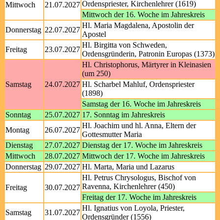
Ordenspriester, Kirchenlehrer (1619)
Mittwoch
21.07.2027
Mittwoch der 16. Woche im Jahreskreis
Hl. Maria Magdalena, Apostolin der
Donnerstag
22.07.2027
Apostel
Hl. Birgitta von Schweden,
Freitag
23.07.2027
Ordensgründerin, Patronin Europas (1373)
Hl. Christophorus, Märtyrer in Kleinasien
(um 250)
Samstag
24.07.2027
Hl. Scharbel Mahluf, Ordenspriester
(1898)
Samstag der 16. Woche im Jahreskreis
Sonntag
25.07.2027
17. Sonntag im Jahreskreis
Hl. Joachim und hl. Anna, Eltern der
Montag
26.07.2027
Gottesmutter Maria
Dienstag
27.07.2027
Dienstag der 17. Woche im Jahreskreis
Mittwoch
28.07.2027
Mittwoch der 17. Woche im Jahreskreis
Donnerstag
29.07.2027
Hl. Marta, Maria und Lazarus
Hl. Petrus Chrysologus, Bischof von
Ravenna, Kirchenlehrer (450)
Freitag
30.07.2027
Freitag der 17. Woche im Jahreskreis
Hl. Ignatius von Loyola, Priester,
Samstag
31.07.2027
Ordensgründer (1556)