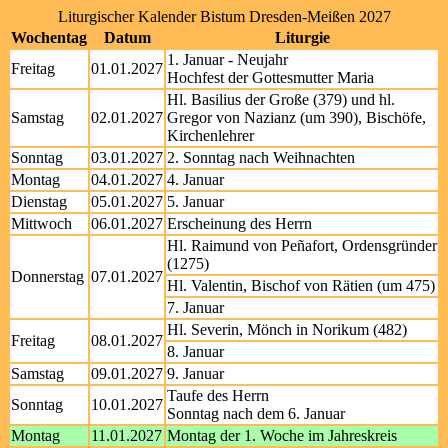
Liturgischer Kalender Bistum Dresden-Meißen 2027
Wochentag
Datum
Liturgie
1. Januar - Neujahr
Freitag
01.01.2027
Hochfest der Gottesmutter Maria
Hl. Basilius der Große (379) und hl.
Samstag
02.01.2027
Gregor von Nazianz (um 390), Bischöfe,
Kirchenlehrer
Sonntag
03.01.2027
2. Sonntag nach Weihnachten
Montag
04.01.2027
4. Januar
Dienstag
05.01.2027
5. Januar
Mittwoch
06.01.2027
Erscheinung des Herrn
Hl. Raimund von Peñafort, Ordensgründer
(1275)
Donnerstag
07.01.2027
Hl. Valentin, Bischof von Rätien (um 475)
7. Januar
Hl. Severin, Mönch in Norikum (482)
Freitag
08.01.2027
8. Januar
Samstag
09.01.2027
9. Januar
Taufe des Herrn
Sonntag
10.01.2027
Sonntag nach dem 6. Januar
Montag
11.01.2027
Montag der 1. Woche im Jahreskreis