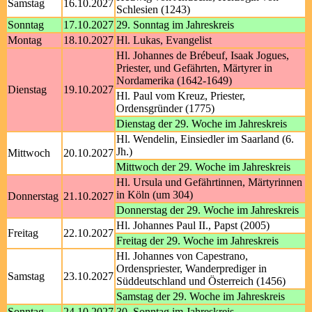
Samstag
16.10.2027
Schlesien (1243)
Sonntag
17.10.2027
29. Sonntag im Jahreskreis
Montag
18.10.2027
Hl. Lukas, Evangelist
Hl. Johannes de Brébeuf, Isaak Jogues,
Priester, und Gefährten, Märtyrer in
Nordamerika (1642-1649)
Dienstag
19.10.2027
Hl. Paul vom Kreuz, Priester,
Ordensgründer (1775)
Dienstag der 29. Woche im Jahreskreis
Hl. Wendelin, Einsiedler im Saarland (6.
Jh.)
Mittwoch
20.10.2027
Mittwoch der 29. Woche im Jahreskreis
Hl. Ursula und Gefährtinnen, Märtyrinnen
in Köln (um 304)
Donnerstag
21.10.2027
Donnerstag der 29. Woche im Jahreskreis
Hl. Johannes Paul II., Papst (2005)
Freitag
22.10.2027
Freitag der 29. Woche im Jahreskreis
Hl. Johannes von Capestrano,
Ordenspriester, Wanderprediger in
Samstag
23.10.2027
Süddeutschland und Österreich (1456)
Samstag der 29. Woche im Jahreskreis
Sonntag
24.10.2027
30. Sonntag im Jahreskreis