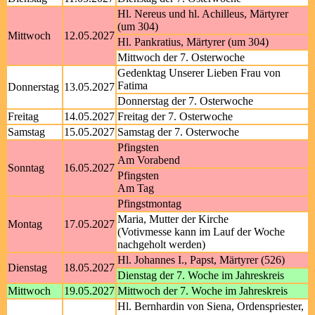
Hl. Nereus und hl. Achilleus, Märtyrer
(um 304)
Mittwoch
12.05.2027
Hl. Pankratius, Märtyrer (um 304)
Mittwoch der 7. Osterwoche
Gedenktag Unserer Lieben Frau von
Fatima
Donnerstag
13.05.2027
Donnerstag der 7. Osterwoche
Freitag
14.05.2027
Freitag der 7. Osterwoche
Samstag
15.05.2027
Samstag der 7. Osterwoche
Pfingsten
Am Vorabend
Sonntag
16.05.2027
Pfingsten
Am Tag
Pfingstmontag
Maria, Mutter der Kirche
Montag
17.05.2027
(Votivmesse kann im Lauf der Woche
nachgeholt werden)
Hl. Johannes I., Papst, Märtyrer (526)
Dienstag
18.05.2027
Dienstag der 7. Woche im Jahreskreis
Mittwoch
19.05.2027
Mittwoch der 7. Woche im Jahreskreis
Hl. Bernhardin von Siena, Ordenspriester,