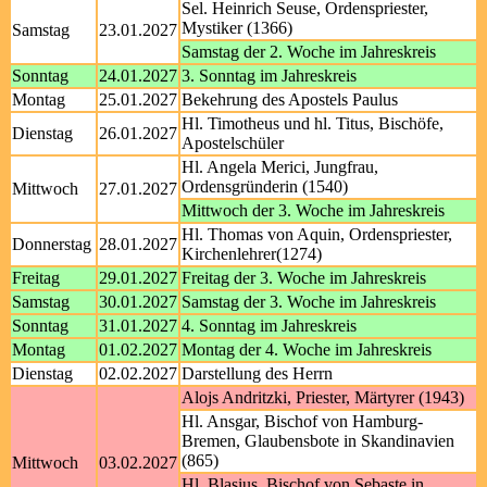
Sel. Heinrich Seuse, Ordenspriester,
Mystiker (1366)
Samstag
23.01.2027
Samstag der 2. Woche im Jahreskreis
Sonntag
24.01.2027
3. Sonntag im Jahreskreis
Montag
25.01.2027
Bekehrung des Apostels Paulus
Hl. Timotheus und hl. Titus, Bischöfe,
Dienstag
26.01.2027
Apostelschüler
Hl. Angela Merici, Jungfrau,
Ordensgründerin (1540)
Mittwoch
27.01.2027
Mittwoch der 3. Woche im Jahreskreis
Hl. Thomas von Aquin, Ordenspriester,
Donnerstag
28.01.2027
Kirchenlehrer(1274)
Freitag
29.01.2027
Freitag der 3. Woche im Jahreskreis
Samstag
30.01.2027
Samstag der 3. Woche im Jahreskreis
Sonntag
31.01.2027
4. Sonntag im Jahreskreis
Montag
01.02.2027
Montag der 4. Woche im Jahreskreis
Dienstag
02.02.2027
Darstellung des Herrn
Alojs Andritzki, Priester, Märtyrer (1943)
Hl. Ansgar, Bischof von Hamburg-
Bremen, Glaubensbote in Skandinavien
(865)
Mittwoch
03.02.2027
Hl. Blasius, Bischof von Sebaste in