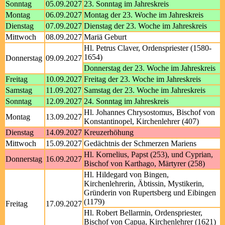
Sonntag
05.09.2027
23. Sonntag im Jahreskreis
Montag
06.09.2027
Montag der 23. Woche im Jahreskreis
Dienstag
07.09.2027
Dienstag der 23. Woche im Jahreskreis
Mittwoch
08.09.2027
Mariä Geburt
Hl. Petrus Claver, Ordenspriester (1580-
1654)
Donnerstag
09.09.2027
Donnerstag der 23. Woche im Jahreskreis
Freitag
10.09.2027
Freitag der 23. Woche im Jahreskreis
Samstag
11.09.2027
Samstag der 23. Woche im Jahreskreis
Sonntag
12.09.2027
24. Sonntag im Jahreskreis
Hl. Johannes Chrysostomus, Bischof von
Montag
13.09.2027
Konstantinopel, Kirchenlehrer (407)
Dienstag
14.09.2027
Kreuzerhöhung
Mittwoch
15.09.2027
Gedächtnis der Schmerzen Mariens
Hl. Kornelius, Papst (253), und Cyprian,
Donnerstag
16.09.2027
Bischof von Karthago, Märtyrer (258)
Hl. Hildegard von Bingen,
Kirchenlehrerin, Äbtissin, Mystikerin,
Gründerin von Rupertsberg und Eibingen
(1179)
Freitag
17.09.2027
Hl. Robert Bellarmin, Ordenspriester,
Bischof von Capua, Kirchenlehrer (1621)