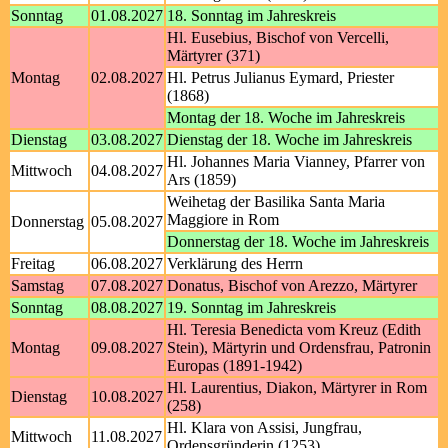
Sonntag
01.08.2027
18. Sonntag im Jahreskreis
Hl. Eusebius, Bischof von Vercelli,
Märtyrer (371)
Montag
02.08.2027
Hl. Petrus Julianus Eymard, Priester
(1868)
Montag der 18. Woche im Jahreskreis
Dienstag
03.08.2027
Dienstag der 18. Woche im Jahreskreis
Hl. Johannes Maria Vianney, Pfarrer von
Mittwoch
04.08.2027
Ars (1859)
Weihetag der Basilika Santa Maria
Maggiore in Rom
Donnerstag
05.08.2027
Donnerstag der 18. Woche im Jahreskreis
Freitag
06.08.2027
Verklärung des Herrn
Samstag
07.08.2027
Donatus, Bischof von Arezzo, Märtyrer
Sonntag
08.08.2027
19. Sonntag im Jahreskreis
Hl. Teresia Benedicta vom Kreuz (Edith
Montag
09.08.2027
Stein), Märtyrin und Ordensfrau, Patronin
Europas (1891-1942)
Hl. Laurentius, Diakon, Märtyrer in Rom
Dienstag
10.08.2027
(258)
Hl. Klara von Assisi, Jungfrau,
Mittwoch
11.08.2027
Ordensgründerin (1253)