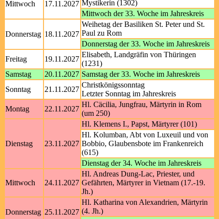
Mystikerin (1302)
Mittwoch
17.11.2027
Mittwoch der 33. Woche im Jahreskreis
Weihetag der Basiliken St. Peter und St.
Paul zu Rom
Donnerstag
18.11.2027
Donnerstag der 33. Woche im Jahreskreis
Elisabeth, Landgräfin von Thüringen
Freitag
19.11.2027
(1231)
Samstag
20.11.2027
Samstag der 33. Woche im Jahreskreis
Christkönigssonntag
Sonntag
21.11.2027
Letzter Sonntag im Jahreskreis
Hl. Cäcilia, Jungfrau, Märtyrin in Rom
Montag
22.11.2027
(um 250)
Hl. Klemens I., Papst, Märtyrer (101)
Hl. Kolumban, Abt von Luxeuil und von
Dienstag
23.11.2027
Bobbio, Glaubensbote im Frankenreich
(615)
Dienstag der 34. Woche im Jahreskreis
Hl. Andreas Dung-Lac, Priester, und
Mittwoch
24.11.2027
Gefährten, Märtyrer in Vietnam (17.-19.
Jh.)
Hl. Katharina von Alexandrien, Märtyrin
(4. Jh.)
Donnerstag
25.11.2027