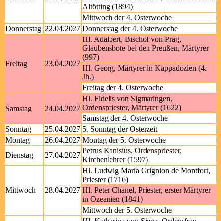
Altötting (1894)
Mittwoch der 4. Osterwoche
Donnerstag
22.04.2027
Donnerstag der 4. Osterwoche
Hl. Adalbert, Bischof von Prag,
Glaubensbote bei den Preußen, Märtyrer
(997)
Freitag
23.04.2027
Hl. Georg, Märtyrer in Kappadozien (4.
Jh.)
Freitag der 4. Osterwoche
Hl. Fidelis von Sigmaringen,
Ordenspriester, Märtyrer (1622)
Samstag
24.04.2027
Samstag der 4. Osterwoche
Sonntag
25.04.2027
5. Sonntag der Osterzeit
Montag
26.04.2027
Montag der 5. Osterwoche
Petrus Kanisius, Ordenspriester,
Dienstag
27.04.2027
Kirchenlehrer (1597)
Hl. Ludwig Maria Grignion de Montfort,
Priester (1716)
Mittwoch
28.04.2027
Hl. Peter Chanel, Priester, erster Märtyrer
in Ozeanien (1841)
Mittwoch der 5. Osterwoche
Hl. Katharina von Siena, Ordensfrau,