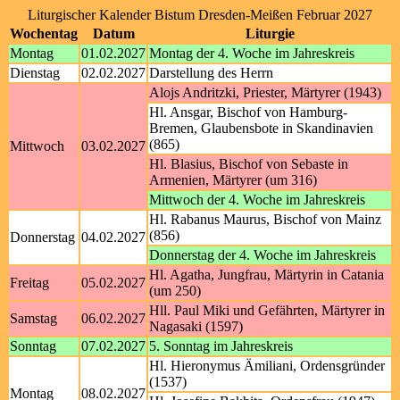
Liturgischer Kalender Bistum Dresden-Meißen Februar 2027
Wochentag
Datum
Liturgie
Montag
01.02.2027
Montag der 4. Woche im Jahreskreis
Dienstag
02.02.2027
Darstellung des Herrn
Alojs Andritzki, Priester, Märtyrer (1943)
Hl. Ansgar, Bischof von Hamburg-
Bremen, Glaubensbote in Skandinavien
(865)
Mittwoch
03.02.2027
Hl. Blasius, Bischof von Sebaste in
Armenien, Märtyrer (um 316)
Mittwoch der 4. Woche im Jahreskreis
Hl. Rabanus Maurus, Bischof von Mainz
(856)
Donnerstag
04.02.2027
Donnerstag der 4. Woche im Jahreskreis
Hl. Agatha, Jungfrau, Märtyrin in Catania
Freitag
05.02.2027
(um 250)
Hll. Paul Miki und Gefährten, Märtyrer in
Samstag
06.02.2027
Nagasaki (1597)
Sonntag
07.02.2027
5. Sonntag im Jahreskreis
Hl. Hieronymus Ämiliani, Ordensgründer
(1537)
Montag
08.02.2027