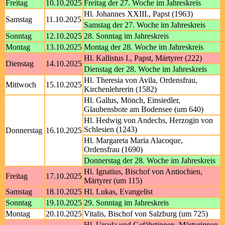
Freitag
10.10.2025
Freitag der 27. Woche im Jahreskreis
Hl. Johannes XXIII., Papst (1963)
Samstag
11.10.2025
Samstag der 27. Woche im Jahreskreis
Sonntag
12.10.2025
28. Sonntag im Jahreskreis
Montag
13.10.2025
Montag der 28. Woche im Jahreskreis
Hl. Kallistus I., Papst, Märtyrer (222)
Dienstag
14.10.2025
Dienstag der 28. Woche im Jahreskreis
Hl. Theresia von Avila, Ordensfrau,
Mittwoch
15.10.2025
Kirchenlehrerin (1582)
Hl. Gallus, Mönch, Einsiedler,
Glaubensbote am Bodensee (um 640)
Hl. Hedwig von Andechs, Herzogin von
Schlesien (1243)
Donnerstag
16.10.2025
Hl. Margareta Maria Alacoque,
Ordensfrau (1690)
Donnerstag der 28. Woche im Jahreskreis
Hl. Ignatius, Bischof von Antiochien,
Freitag
17.10.2025
Märtyrer (um 115)
Samstag
18.10.2025
Hl. Lukas, Evangelist
Sonntag
19.10.2025
29. Sonntag im Jahreskreis
Montag
20.10.2025
Vitalis, Bischof von Salzburg (um 725)
Hl. Ursula und Gefährtinnen, Märtyrinnen