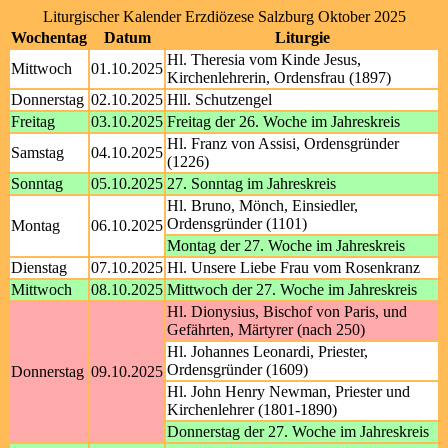
Liturgischer Kalender Erzdiözese Salzburg Oktober 2025
Wochentag
Datum
Liturgie
Hl. Theresia vom Kinde Jesus,
Mittwoch
01.10.2025
Kirchenlehrerin, Ordensfrau (1897)
Donnerstag
02.10.2025
Hll. Schutzengel
Freitag
03.10.2025
Freitag der 26. Woche im Jahreskreis
Hl. Franz von Assisi, Ordensgründer
Samstag
04.10.2025
(1226)
Sonntag
05.10.2025
27. Sonntag im Jahreskreis
Hl. Bruno, Mönch, Einsiedler,
Ordensgründer (1101)
Montag
06.10.2025
Montag der 27. Woche im Jahreskreis
Dienstag
07.10.2025
Hl. Unsere Liebe Frau vom Rosenkranz
Mittwoch
08.10.2025
Mittwoch der 27. Woche im Jahreskreis
Hl. Dionysius, Bischof von Paris, und
Gefährten, Märtyrer (nach 250)
Hl. Johannes Leonardi, Priester,
Ordensgründer (1609)
Donnerstag
09.10.2025
Hl. John Henry Newman, Priester und
Kirchenlehrer (1801-1890)
Donnerstag der 27. Woche im Jahreskreis