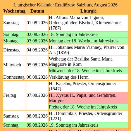
Liturgischer Kalender Erzdiözese Salzburg August 2026
Wochentag
Datum
Liturgie
Hl. Alfons Maria von Liguori,
Samstag
01.08.2026
Ordensgründer, Bischof, Kirchenlehrer
(1787)
Sonntag
02.08.2026
18. Sonntag im Jahreskreis
Montag
03.08.2026
Montag der 18. Woche im Jahreskreis
Hl. Johannes Maria Vianney, Pfarrer von
Dienstag
04.08.2026
Ars (1859)
Weihetag der Basilika Santa Maria
Maggiore in Rom
Mittwoch
05.08.2026
Mittwoch der 18. Woche im Jahreskreis
Donnerstag
06.08.2026
Verklärung des Herrn
Hl. Kajetan, Priester, Ordensgründer
(1547)
Freitag
07.08.2026
Hl. Xystus II., Papst, und Gefährten,
Märtyrer
Freitag der 18. Woche im Jahreskreis
Hl. Dominikus, Priester, Ordensgründer
Samstag
08.08.2026
(1221)
Sonntag
09.08.2026
19. Sonntag im Jahreskreis