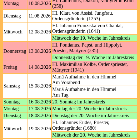
Hl. Laurentius, Diakon, Märtyrer in Rom
Montag
10.08.2026
(258)
Hl. Klara von Assisi, Jungfrau,
Dienstag
11.08.2026
Ordensgründerin (1253)
Hl. Johanna Franziska von Chantal,
Ordensgründerin (1641)
Mittwoch
12.08.2026
Mittwoch der 19. Woche im Jahreskreis
Hl. Pontianus, Papst, und Hippolyt,
Priester, Märtyrer (235)
Donnerstag
13.08.2026
Donnerstag der 19. Woche im Jahreskreis
Hl. Maximilian Kolbe, Ordenspriester,
Freitag
14.08.2026
Märtyrer (1941)
Mariä Aufnahme in den Himmel
Am Vorabend
Samstag
15.08.2026
Mariä Aufnahme in den Himmel
Am Tag
Sonntag
16.08.2026
20. Sonntag im Jahreskreis
Montag
17.08.2026
Montag der 20. Woche im Jahreskreis
Dienstag
18.08.2026
Dienstag der 20. Woche im Jahreskreis
Hl. Johannes Eudes, Priester,
Ordensgründer (1680)
Mittwoch
19.08.2026
Mittwoch der 20. Woche im Jahreskreis