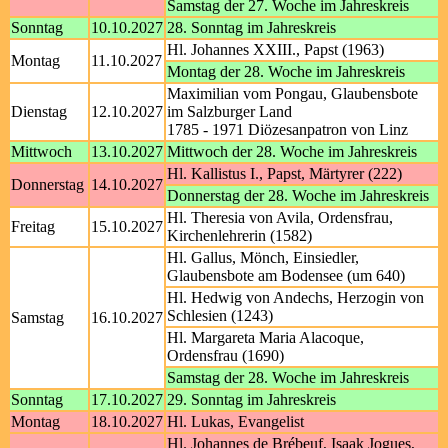
Samstag der 27. Woche im Jahreskreis
Sonntag
10.10.2027
28. Sonntag im Jahreskreis
Hl. Johannes XXIII., Papst (1963)
Montag
11.10.2027
Montag der 28. Woche im Jahreskreis
Maximilian vom Pongau, Glaubensbote
Dienstag
12.10.2027
im Salzburger Land
1785 - 1971 Diözesanpatron von Linz
Mittwoch
13.10.2027
Mittwoch der 28. Woche im Jahreskreis
Hl. Kallistus I., Papst, Märtyrer (222)
Donnerstag
14.10.2027
Donnerstag der 28. Woche im Jahreskreis
Hl. Theresia von Avila, Ordensfrau,
Freitag
15.10.2027
Kirchenlehrerin (1582)
Hl. Gallus, Mönch, Einsiedler,
Glaubensbote am Bodensee (um 640)
Hl. Hedwig von Andechs, Herzogin von
Schlesien (1243)
Samstag
16.10.2027
Hl. Margareta Maria Alacoque,
Ordensfrau (1690)
Samstag der 28. Woche im Jahreskreis
Sonntag
17.10.2027
29. Sonntag im Jahreskreis
Montag
18.10.2027
Hl. Lukas, Evangelist
Hl. Johannes de Brébeuf, Isaak Jogues,