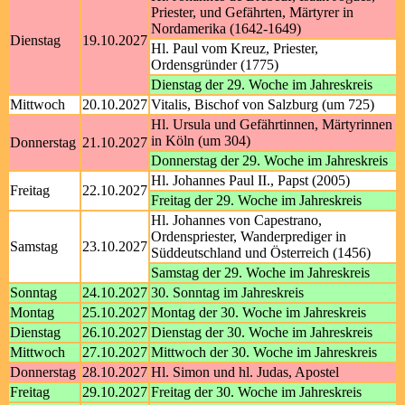
Priester, und Gefährten, Märtyrer in
Nordamerika (1642-1649)
Dienstag
19.10.2027
Hl. Paul vom Kreuz, Priester,
Ordensgründer (1775)
Dienstag der 29. Woche im Jahreskreis
Mittwoch
20.10.2027
Vitalis, Bischof von Salzburg (um 725)
Hl. Ursula und Gefährtinnen, Märtyrinnen
in Köln (um 304)
Donnerstag
21.10.2027
Donnerstag der 29. Woche im Jahreskreis
Hl. Johannes Paul II., Papst (2005)
Freitag
22.10.2027
Freitag der 29. Woche im Jahreskreis
Hl. Johannes von Capestrano,
Ordenspriester, Wanderprediger in
Samstag
23.10.2027
Süddeutschland und Österreich (1456)
Samstag der 29. Woche im Jahreskreis
Sonntag
24.10.2027
30. Sonntag im Jahreskreis
Montag
25.10.2027
Montag der 30. Woche im Jahreskreis
Dienstag
26.10.2027
Dienstag der 30. Woche im Jahreskreis
Mittwoch
27.10.2027
Mittwoch der 30. Woche im Jahreskreis
Donnerstag
28.10.2027
Hl. Simon und hl. Judas, Apostel
Freitag
29.10.2027
Freitag der 30. Woche im Jahreskreis