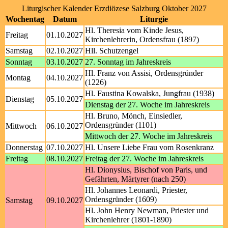
Liturgischer Kalender Erzdiözese Salzburg Oktober 2027
Wochentag
Datum
Liturgie
Hl. Theresia vom Kinde Jesus,
Freitag
01.10.2027
Kirchenlehrerin, Ordensfrau (1897)
Samstag
02.10.2027
Hll. Schutzengel
Sonntag
03.10.2027
27. Sonntag im Jahreskreis
Hl. Franz von Assisi, Ordensgründer
Montag
04.10.2027
(1226)
Hl. Faustina Kowalska, Jungfrau (1938)
Dienstag
05.10.2027
Dienstag der 27. Woche im Jahreskreis
Hl. Bruno, Mönch, Einsiedler,
Ordensgründer (1101)
Mittwoch
06.10.2027
Mittwoch der 27. Woche im Jahreskreis
Donnerstag
07.10.2027
Hl. Unsere Liebe Frau vom Rosenkranz
Freitag
08.10.2027
Freitag der 27. Woche im Jahreskreis
Hl. Dionysius, Bischof von Paris, und
Gefährten, Märtyrer (nach 250)
Hl. Johannes Leonardi, Priester,
Ordensgründer (1609)
Samstag
09.10.2027
Hl. John Henry Newman, Priester und
Kirchenlehrer (1801-1890)