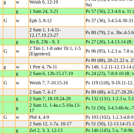
g
w
Weish 6, 12-19
9a)
g
1 Sam 24, 3-21
Ps 57 (56), 2.3-4.6 u. 11 
G
w
Eph 3, 8-12
Ps 37 (36), 3-4.5-6.30-31
2 Sam 1, 1-4.11-
Ps 80 (79), 2 u. 3bc.4-5.6
12.17.19.23-27
g
Jes 8, 23b - 9, 3
Ps 27 (26), 1.4.13-14 (R:
2 Tim 1, 1-8 oder Tit 1, 1-5
G
w
Ps 96 (95), 1-2.3 u. 7.8 u.
[Eigentext]
Ps 89 (88), 20-21.22 u. 2
g
w
1 Petr 4, 7b-11
Ps 148, 1-2.11-12.13-14 (
g
2 Sam 6, 12b-15.17-19
Ps 24 (23), 7-8.9-10 (R: 
G
w
Weish 7, 7-10.15-16
Ps 119 (118), 9-10.11-12
2 Sam 7, 4-17
Ps 89 (88), 4-5.27-28.29-
g
2 Sam 7, 18-19.24-29
Ps 132 (131), 1-2.3 u. 5.
2 Sam 11, 1-4a.c.5-10a.13-
g
Ps 51 (50), 3-4.5-6b.6c.-7
17
G
w
Phil 4, 4-9
Ps 103 (102), 1-2.3-4.8-9
2 Sam 12, 1-7a. 10-17
Ps 51 (50), 12-13.14-15.1
g
Zef 2, 3; 3, 12-13
Ps 146 (145), 5 u. 7.8-9b