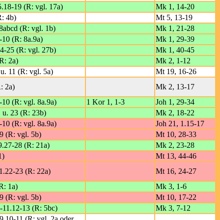
.18-19 (R: vgl. 17a)
Mk 1, 14-20
R: 4b)
Mt 5, 13-19
8abcd (R: vgl. 1b)
Mk 1, 21-28
-10 (R: 8a.9a)
Mk 1, 29-39
4-25 (R: vgl. 27b)
Mk 1, 40-45
R: 2a)
Mk 2, 1-12
u. 11 (R: vgl. 5a)
Mt 19, 16-26
: 2a)
Mk 2, 13-17
-10 (R: vgl. 8a.9a)
1 Kor 1, 1-3
Joh 1, 29-34
 u. 23 (R: 23b)
Mk 2, 18-22
-10 (R: vgl. 8a.9a)
Joh 21, 1.15-17
9 (R: vgl. 5b)
Mt 10, 28-33
9.27-28 (R: 21a)
Mk 2, 23-28
1)
Mt 13, 44-46
1.22-23 (R: 22a)
Mt 16, 24-27
R: 1a)
Mk 3, 1-6
9 (R: vgl. 5b)
Mt 10, 17-22
b-11.12-13 (R: 5bc)
Mk 3, 7-12
-9.10-11 (R: vgl. 2a oder