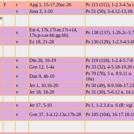
F
r
Apg 1, 15-17.20ac-26
Ps 113 (112), 1-2.3-4.5a u
v
Jona 3, 1-10
Ps 51 (50), 3-4.12-13.18-
m
Est 4, 17k.17l-m.17r-t (4,
v
Ps 138 (137), 1-2b.2c-3.7
17n.p-r.aa-bb.gg-hh)
v
Ez 18, 21-28
Ps 130 (129), 1-2.3-4.5-6
v
Dtn 26, 16-19
Ps 119 (118), 1-2.4-5.7-8 
v
Gen 12, 1-4a
Ps 33 (32), 4-5.18-19.20 
Ps 79 (78), 5 u. 8.9.11 u.
v
Dan 9, 4b-10
10a)
v
Jes 1, 10.16-20
Ps 50 (49), 8-9.16b-17.21
v
Jer 18, 18-20
Ps 31 (30), 5-6.12 u. 14.
v
Jer 17, 5-10
Ps 1, 1-2.3.4 u. 6 (R: vgl.
v
Gen 37, 3-4.12-13a.17b-28
Ps 105 (104), 16-17.18-19