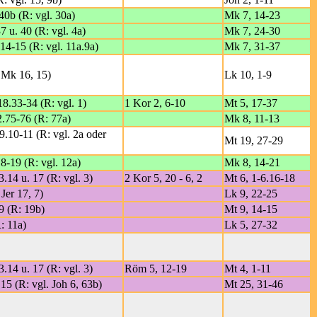
40b (R: vgl. 30a)
Mk 7, 14-23
7 u. 40 (R: vgl. 4a)
Mk 7, 24-30
14-15 (R: vgl. 11a.9a)
Mk 7, 31-37
. Mk 16, 15)
Lk 10, 1-9
18.33-34 (R: vgl. 1)
1 Kor 2, 6-10
Mt 5, 17-37
2.75-76 (R: 77a)
Mk 8, 11-13
-9.10-11 (R: vgl. 2a oder
Mt 19, 27-29
8-19 (R: vgl. 12a)
Mk 8, 14-21
3.14 u. 17 (R: vgl. 3)
2 Kor 5, 20 - 6, 2
Mt 6, 1-6.16-18
 Jer 17, 7)
Lk 9, 22-25
9 (R: 19b)
Mt 9, 14-15
: 11a)
Lk 5, 27-32
3.14 u. 17 (R: vgl. 3)
Röm 5, 12-19
Mt 4, 1-11
 15 (R: vgl. Joh 6, 63b)
Mt 25, 31-46