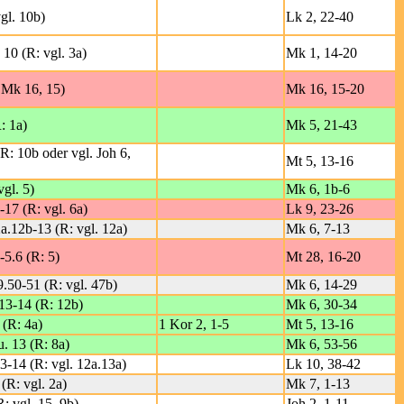
vgl. 10b)
Lk 2, 22-40
 10 (R: vgl. 3a)
Mk 1, 14-20
. Mk 16, 15)
Mk 16, 15-20
: 1a)
Mk 5, 21-43
(R: 10b oder vgl. Joh 6,
Mt 5, 13-16
vgl. 5)
Mk 6, 1b-6
-17 (R: vgl. 6a)
Lk 9, 23-26
a.12b-13 (R: vgl. 12a)
Mk 6, 7-13
-5.6 (R: 5)
Mt 28, 16-20
9.50-51 (R: vgl. 47b)
Mk 6, 14-29
.13-14 (R: 12b)
Mk 6, 30-34
 (R: 4a)
1 Kor 2, 1-5
Mt 5, 13-16
u. 13 (R: 8a)
Mk 6, 53-56
3-14 (R: vgl. 12a.13a)
Lk 10, 38-42
 (R: vgl. 2a)
Mk 7, 1-13
: vgl. 15, 9b)
Joh 2, 1-11