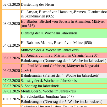
02.02.2026
Darstellung des Herrn
Hl. Ansgar, Bischof von Hamburg-Bremen, Glaubensbot
in Skandinavien (865)
Hl. Blasius, Bischof von Sebaste in Armenien, Märtyrer
03.02.2026
(um 316)
Dienstag der 4. Woche im Jahreskreis
Hl. Rabanus Maurus, Bischof von Mainz (856)
04.02.2026
Mittwoch der 4. Woche im Jahreskreis
Hl. Agatha, Jungfrau, Märtyrin in Catania (um 250)
05.02.2026
Bahnlesungen (Donnerstag der 4. Woche im Jahreskreis)
Hll. Paul Miki und Gefährten, Märtyrer in Nagasaki
(1597)
06.02.2026
Bahnlesungen (Freitag der 4. Woche im Jahreskreis)
07.02.2026
Samstag der 4. Woche im Jahreskreis
08.02.2026
5. Sonntag im Jahreskreis
09.02.2026
Montag der 5. Woche im Jahreskreis
Hl. Scholastika, Jungfrau (um 547)
10.02.2026
Bahnlesungen (Dienstag der 5. Woche im Jahreskreis)
Gedenktag Unserer Lieben Frau in Lourdes