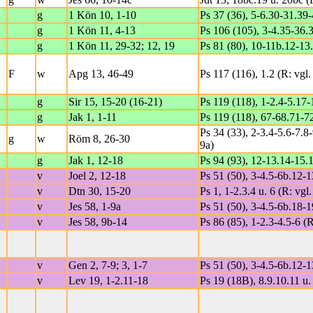
g
1 Kön 10, 1-10
Ps 37 (36), 5-6.30-31.39-
g
1 Kön 11, 4-13
Ps 106 (105), 3-4.35-36.3
g
1 Kön 11, 29-32; 12, 19
Ps 81 (80), 10-11b.12-13.
F
w
Apg 13, 46-49
Ps 117 (116), 1.2 (R: vgl
g
Sir 15, 15-20 (16-21)
Ps 119 (118), 1-2.4-5.17-
g
Jak 1, 1-11
Ps 119 (118), 67-68.71-7
Ps 34 (33), 2-3.4-5.6-7.8
g
w
Röm 8, 26-30
9a)
g
Jak 1, 12-18
Ps 94 (93), 12-13.14-15.1
v
Joel 2, 12-18
Ps 51 (50), 3-4.5-6b.12-1
v
Dtn 30, 15-20
Ps 1, 1-2.3.4 u. 6 (R: vgl.
v
Jes 58, 1-9a
Ps 51 (50), 3-4.5-6b.18-1
v
Jes 58, 9b-14
Ps 86 (85), 1-2.3-4.5-6 (R
v
Gen 2, 7-9; 3, 1-7
Ps 51 (50), 3-4.5-6b.12-1
v
Lev 19, 1-2.11-18
Ps 19 (18B), 8.9.10.11 u.