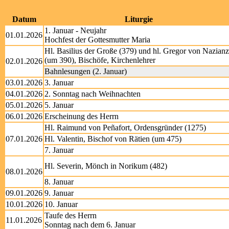
Datum
Liturgie
1. Januar - Neujahr
01.01.2026
Hochfest der Gottesmutter Maria
Hl. Basilius der Große (379) und hl. Gregor von Nazianz
(um 390), Bischöfe, Kirchenlehrer
02.01.2026
Bahnlesungen (2. Januar)
03.01.2026
3. Januar
04.01.2026
2. Sonntag nach Weihnachten
05.01.2026
5. Januar
06.01.2026
Erscheinung des Herrn
Hl. Raimund von Peñafort, Ordensgründer (1275)
07.01.2026
Hl. Valentin, Bischof von Rätien (um 475)
7. Januar
Hl. Severin, Mönch in Norikum (482)
08.01.2026
8. Januar
09.01.2026
9. Januar
10.01.2026
10. Januar
Taufe des Herrn
11.01.2026
Sonntag nach dem 6. Januar