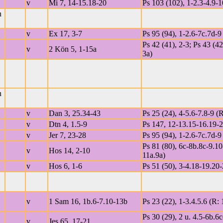
v
Mi 7, 14-15.18-20
Ps 103 (102), 1-2.3-4.9-1
n
v
Ex 17, 3-7
Ps 95 (94), 1-2.6-7c.7d-9 
Ps 42 (41), 2-3; Ps 43 (42
v
2 Kön 5, 1-15a
3a)
n
v
Dan 3, 25.34-43
Ps 25 (24), 4-5.6-7.8-9 (R
v
Dtn 4, 1.5-9
Ps 147, 12-13.15-16.19-2
v
Jer 7, 23-28
Ps 95 (94), 1-2.6-7c.7d-9 
Ps 81 (80), 6c-8b.8c-9.10
v
Hos 14, 2-10
11a.9a)
v
Hos 6, 1-6
Ps 51 (50), 3-4.18-19.20-
v
1 Sam 16, 1b.6-7.10-13b
Ps 23 (22), 1-3.4.5.6 (R: 
Ps 30 (29), 2 u. 4.5-6b.6c
v
Jes 65, 17-21