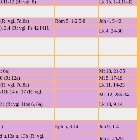
0.11-12 (R: vgl. 8)
Lk 15, 1-3.11-32
(R: vgl. 7d.8a)
Röm 5, 1-2.5-8
Joh 4, 5-42
), 3.4 (R: vgl. Ps 42 [41],
Lk 4, 24-30
: 6a)
Mt 18, 21-35
0 (R: 12a)
Mt 5, 17-19
(R: vgl. 7d.8a)
Lk 11, 14-23
-11b.14 u. 17 (R: vgl.
Mk 12, 28b-34
21 (R: vgl. Hos 6, 6a)
Lk 18, 9-14
1)
Eph 5, 8-14
Joh 9, 1-41
d u.12a u. 13b (R: vgl.
Joh 4, 43-54