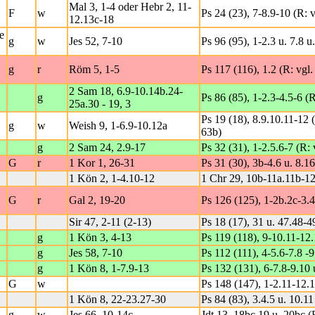
Mal 3, 1-4 oder Hebr 2, 11-
F
w
Ps 24 (23), 7-8.9-10 (R: 
12.13c-18
e
g
w
Jes 52, 7-10
Ps 96 (95), 1-2.3 u. 7.8 u.
g
r
Röm 5, 1-5
Ps 117 (116), 1.2 (R: vgl
2 Sam 18, 6.9-10.14b.24-
g
Ps 86 (85), 1-2.3-4.5-6 (R
25a.30 - 19, 3
Ps 19 (18), 8.9.10.11-12 
g
w
Weish 9, 1-6.9-10.12a
63b)
g
2 Sam 24, 2.9-17
Ps 32 (31), 1-2.5.6-7 (R: 
G
r
1 Kor 1, 26-31
Ps 31 (30), 3b-4.6 u. 8.16
1 Kön 2, 1-4.10-12
1 Chr 29, 10b-11a.11b-12
G
r
Gal 2, 19-20
Ps 126 (125), 1-2b.2c-3.4
Sir 47, 2-11 (2-13)
Ps 18 (17), 31 u. 47.48-4
g
1 Kön 3, 4-13
Ps 119 (118), 9-10.11-12
g
Jes 58, 7-10
Ps 112 (111), 4-5.6-7.8 -9
g
1 Kön 8, 1-7.9-13
Ps 132 (131), 6-7.8-9.10 
G
w
Ps 148 (147), 1-2.11-12.1
1 Kön 8, 22-23.27-30
Ps 84 (83), 3.4.5 u. 10.11
g
w
Jes 66, 10-14c
Jdt 13, 18bc.19 u. 20bc (R