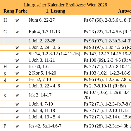
Liturgischer Kalender Erzdiözese Wien 2026
Rang
Farbe
1. Lesung
Antwo
H
w
Num 6, 22-27
Ps 67 (66), 2-3.5.6 u. 8 (
G
w
Eph 4, 1-7.11-13
Ps 23 (22), 1-3.4.5.6 (R: 
1 Joh 2, 22-28
Ps 98 (97), 1.2-3b.3c-4 (R
w
1 Joh 2, 29 - 3, 6
Ps 98 (97), 1.3c-4.5-6 (R:
w
Sir 24, 1-2.8-12 (1-4.12-16)
Ps 147, 12-13.14-15.19-2
w
1 Joh 3, 11-21
Ps 100 (99), 2-3.4-5 (R: v
H
w
Jes 60, 1-6
Ps 72 (71), 1-2.7-8.10-11
g
w
2 Kor 5, 14-20
Ps 103 (102), 1-2.3-4.8-9
g
w
Jes 52, 7-10
Ps 96 (95), 1-2.3 u. 7.8 u.
w
1 Joh 3, 22 - 4, 6
Ps 2, 7-8.10-11 (R: 8a)
Ps 107 (106), 1-2a u. 3.4-
g
w
Jak 2, 14-17
20)
w
1 Joh 4, 7-10
Ps 72 (71), 1-2.3-4b.7-8 
w
1 Joh 4, 11-18
Ps 72 (71), 1-2.10-11.12-
w
1 Joh 4, 19 - 5, 4
Ps 72 (71), 1-2.14 u. 15b
F
w
Jes 42, 5a.1-4.6-7
Ps 29 (28), 1-2.3ac-4.3b 