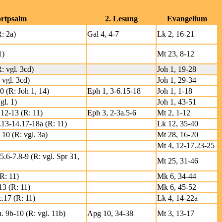
rtpsalm
2. Lesung
Evangelium
R: 2a)
Gal 4, 4-7
Lk 2, 16-21
1)
Mt 23, 8-12
: vgl. 3cd)
Joh 1, 19-28
 vgl. 3cd)
Joh 1, 29-34
0 (R: Joh 1, 14)
Eph 1, 3-6.15-18
Joh 1, 1-18
gl. 1)
Joh 1, 43-51
.12-13 (R: 11)
Eph 3, 2-3a.5-6
Mt 2, 1-12
.13-14.17-18a (R: 11)
Lk 12, 35-40
 10 (R: vgl. 3a)
Mt 28, 16-20
Mt 4, 12-17.23-25
5.6-7.8-9 (R: vgl. Spr 31,
Mt 25, 31-46
(R: 11)
Mk 6, 34-44
13 (R: 11)
Mk 6, 45-52
c.17 (R: 11)
Lk 4, 14-22a
u. 9b-10 (R: vgl. 11b)
Apg 10, 34-38
Mt 3, 13-17