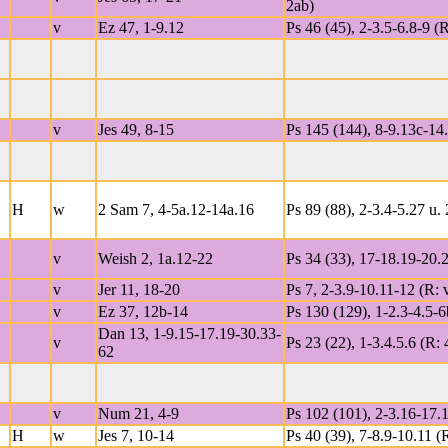
2ab)
v
Ez 47, 1-9.12
Ps 46 (45), 2-3.5-6.8-9 (R
v
Jes 49, 8-15
Ps 145 (144), 8-9.13c-14.
H
w
2 Sam 7, 4-5a.12-14a.16
Ps 89 (88), 2-3.4-5.27 u.
v
Weish 2, 1a.12-22
Ps 34 (33), 17-18.19-20.2
v
Jer 11, 18-20
Ps 7, 2-3.9-10.11-12 (R: v
v
Ez 37, 12b-14
Ps 130 (129), 1-2.3-4.5-6
Dan 13, 1-9.15-17.19-30.33-
v
Ps 23 (22), 1-3.4.5.6 (R: 
62
v
Num 21, 4-9
Ps 102 (101), 2-3.16-17.1
H
w
Jes 7, 10-14
Ps 40 (39), 7-8.9-10.11 (R