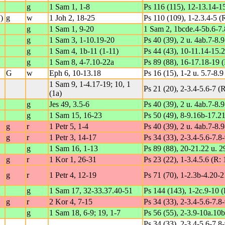
g
1 Sam 1, 1-8
Ps 116 (115), 12-13.14-15
)
g
w
1 Joh 2, 18-25
Ps 110 (109), 1-2.3.4-5 (
g
1 Sam 1, 9-20
1 Sam 2, 1bcde.4-5b.6-7.
g
1 Sam 3, 1-10.19-20
Ps 40 (39), 2 u. 4ab.7-8.9
g
1 Sam 4, 1b-11 (1-11)
Ps 44 (43), 10-11.14-15.2
g
1 Sam 8, 4-7.10-22a
Ps 89 (88), 16-17.18-19 (
G
w
Eph 6, 10-13.18
Ps 16 (15), 1-2 u. 5.7-8.9 
1 Sam 9, 1-4.17-19; 10, 1
Ps 21 (20), 2-3.4-5.6-7 (R
(1a)
g
Jes 49, 3.5-6
Ps 40 (39), 2 u. 4ab.7-8.9
g
1 Sam 15, 16-23
Ps 50 (49), 8-9.16b-17.21
g
r
1 Petr 5, 1-4
Ps 40 (39), 2 u. 4ab.7-8.9
g
r
1 Petr 3, 14-17
Ps 34 (33), 2-3.4-5.6-7.8-
g
1 Sam 16, 1-13
Ps 89 (88), 20-21.22 u. 2
g
r
1 Kor 1, 26-31
Ps 23 (22), 1-3.4.5.6 (R: 
g
r
1 Petr 4, 12-19
Ps 71 (70), 1-2.3b-4.20-2
g
1 Sam 17, 32-33.37.40-51
Ps 144 (143), 1-2c.9-10 (
g
r
2 Kor 4, 7-15
Ps 34 (33), 2-3.4-5.6-7.8-
g
1 Sam 18, 6-9; 19, 1-7
Ps 56 (55), 2-3.9-10a.10
Ps 34 (33), 2-3.4-5.6-7.8