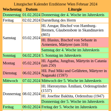
Liturgischer Kalender Erzdiözese Wien Februar 2024
Wochentag
Datum
Liturgie
Donnerstag
01.02.2024
Donnerstag der 4. Woche im Jahreskreis
Freitag
02.02.2024
Darstellung des Herrn
Hl. Ansgar, Bischof von Hamburg-
Bremen, Glaubensbote in Skandinavien
(865)
Samstag
03.02.2024
Hl. Blasius, Bischof von Sebaste in
Armenien, Märtyrer (um 316)
Samstag der 4. Woche im Jahreskreis
Sonntag
04.02.2024
5. Sonntag im Jahreskreis
Hl. Agatha, Jungfrau, Märtyrin in Catania
Montag
05.02.2024
(um 250)
Hll. Paul Miki und Gefährten, Märtyrer in
Dienstag
06.02.2024
Nagasaki (1597)
Mittwoch
07.02.2024
Mittwoch der 5. Woche im Jahreskreis
Hl. Hieronymus Ämiliani, Ordensgründer
(1537)
Donnerstag
08.02.2024
Hl. Josefine Bakhita, Ordensfrau (1947)
Donnerstag der 5. Woche im Jahreskreis
Freitag
09.02.2024
Freitag der 5. Woche im Jahreskreis