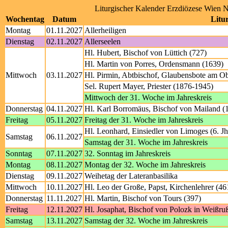
Liturgischer Kalender Erzdiözese Wien
Wochentag
Datum
Litur
Montag
01.11.2027
Allerheiligen
Dienstag
02.11.2027
Allerseelen
Hl. Hubert, Bischof von Lüttich (727)
Hl. Martin von Porres, Ordensmann (1639)
Mittwoch
03.11.2027
Hl. Pirmin, Abtbischof, Glaubensbote am Ob
Sel. Rupert Mayer, Priester (1876-1945)
Mittwoch der 31. Woche im Jahreskreis
Donnerstag
04.11.2027
Hl. Karl Borromäus, Bischof von Mailand (
Freitag
05.11.2027
Freitag der 31. Woche im Jahreskreis
Hl. Leonhard, Einsiedler von Limoges (6. Jh
Samstag
06.11.2027
Samstag der 31. Woche im Jahreskreis
Sonntag
07.11.2027
32. Sonntag im Jahreskreis
Montag
08.11.2027
Montag der 32. Woche im Jahreskreis
Dienstag
09.11.2027
Weihetag der Lateranbasilika
Mittwoch
10.11.2027
Hl. Leo der Große, Papst, Kirchenlehrer (46
Donnerstag
11.11.2027
Hl. Martin, Bischof von Tours (397)
Freitag
12.11.2027
Hl. Josaphat, Bischof von Polozk in Weißru
Samstag
13.11.2027
Samstag der 32. Woche im Jahreskreis