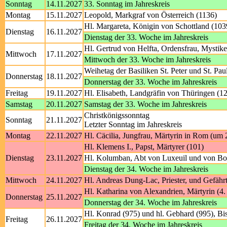
Sonntag
14.11.2027
33. Sonntag im Jahreskreis
Montag
15.11.2027
Leopold, Markgraf von Österreich (1136)
Hl. Margareta, Königin von Schottland (103
Dienstag
16.11.2027
Dienstag der 33. Woche im Jahreskreis
Hl. Gertrud von Helfta, Ordensfrau, Mystike
Mittwoch
17.11.2027
Mittwoch der 33. Woche im Jahreskreis
Weihetag der Basiliken St. Peter und St. Pa
Donnerstag
18.11.2027
Donnerstag der 33. Woche im Jahreskreis
Freitag
19.11.2027
Hl. Elisabeth, Landgräfin von Thüringen (1
Samstag
20.11.2027
Samstag der 33. Woche im Jahreskreis
Christkönigssonntag
Sonntag
21.11.2027
Letzter Sonntag im Jahreskreis
Montag
22.11.2027
Hl. Cäcilia, Jungfrau, Märtyrin in Rom (um 
Hl. Klemens I., Papst, Märtyrer (101)
Dienstag
23.11.2027
Hl. Kolumban, Abt von Luxeuil und von Bob
Dienstag der 34. Woche im Jahreskreis
Mittwoch
24.11.2027
Hl. Andreas Dung-Lac, Priester, und Gefährt
Hl. Katharina von Alexandrien, Märtyrin (4. 
Donnerstag
25.11.2027
Donnerstag der 34. Woche im Jahreskreis
Hl. Konrad (975) und hl. Gebhard (995), B
Freitag
26.11.2027
Freitag der 34. Woche im Jahreskreis