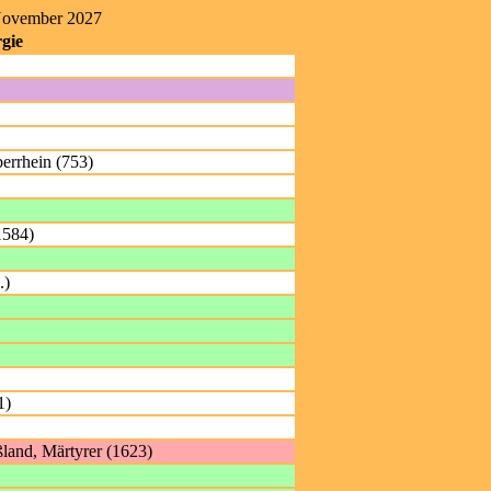
 November 2027
gie
errhein (753)
1584)
.)
1)
ßland, Märtyrer (1623)