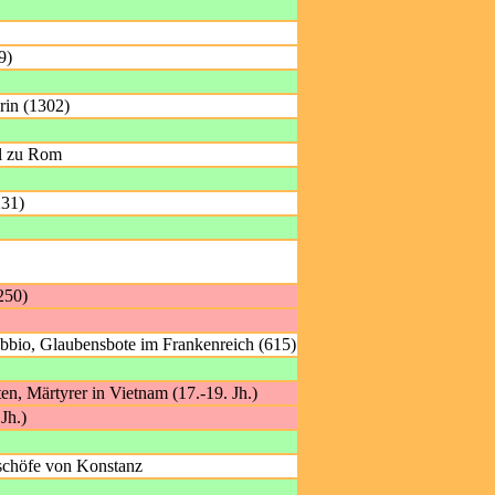
9)
rin (1302)
ul zu Rom
231)
250)
bio, Glaubensbote im Frankenreich (615)
en, Märtyrer in Vietnam (17.-19. Jh.)
Jh.)
ischöfe von Konstanz