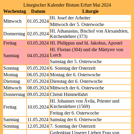
Liturgischer Kalender Bistum Erfurt Mai 2024
Wochentag
Datum
Liturgie
Hl. Josef der Arbeiter
Mittwoch
01.05.2024
Mittwoch der 5. Osterwoche
Hl. Athanasius, Bischof von Alexandrien,
Donnerstag
02.05.2024
Kirchenlehrer (373)
Freitag
03.05.2024
Hl. Philippus und hl. Jakobus, Apostel
Hl. Florian (304) und die Märtyrer von
Lorch
Samstag
04.05.2024
Samstag der 5. Osterwoche
Sonntag
05.05.2024
6. Sonntag der Osterzeit
Montag
06.05.2024
Montag der 6. Osterwoche
Dienstag
07.05.2024
Dienstag der 6. Osterwoche
Mittwoch
08.05.2024
Mittwoch der 6. Osterwoche
Donnerstag
09.05.2024
Christi Himmelfahrt
Hl. Johannes von Ávila, Priester und
Kirchenlehrer (1569)
Freitag
10.05.2024
Freitag der 6. Osterwoche
Samstag
11.05.2024
Samstag der 6. Osterwoche
Sonntag
12.05.2024
7. Sonntag der Osterzeit
Gedenktag Unserer Lieben Frau von