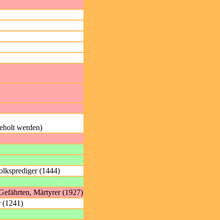
eholt werden)
olksprediger (1444)
 Gefährten, Märtyrer (1927)
r (1241)