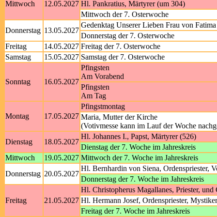
Mittwoch
12.05.2027
Hl. Pankratius, Märtyrer (um 304)
Mittwoch der 7. Osterwoche
Gedenktag Unserer Lieben Frau von Fatima
Donnerstag
13.05.2027
Donnerstag der 7. Osterwoche
Freitag
14.05.2027
Freitag der 7. Osterwoche
Samstag
15.05.2027
Samstag der 7. Osterwoche
Pfingsten
Am Vorabend
Sonntag
16.05.2027
Pfingsten
Am Tag
Pfingstmontag
Montag
17.05.2027
Maria, Mutter der Kirche
(Votivmesse kann im Lauf der Woche nachg
Hl. Johannes I., Papst, Märtyrer (526)
Dienstag
18.05.2027
Dienstag der 7. Woche im Jahreskreis
Mittwoch
19.05.2027
Mittwoch der 7. Woche im Jahreskreis
Hl. Bernhardin von Siena, Ordenspriester, V
Donnerstag
20.05.2027
Donnerstag der 7. Woche im Jahreskreis
Hl. Christopherus Magallanes, Priester, und
Freitag
21.05.2027
Hl. Hermann Josef, Ordenspriester, Mystike
Freitag der 7. Woche im Jahreskreis