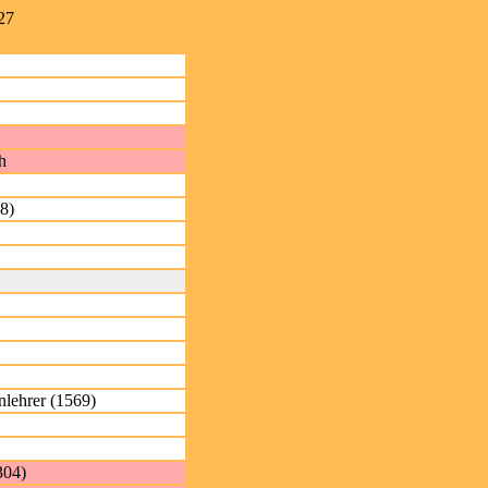
27
h
8)
nlehrer (1569)
304)