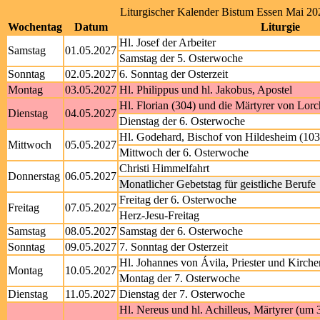
Liturgischer Kalender Bistum Essen Mai 20
Wochentag
Datum
Liturgie
Hl. Josef der Arbeiter
Samstag
01.05.2027
Samstag der 5. Osterwoche
Sonntag
02.05.2027
6. Sonntag der Osterzeit
Montag
03.05.2027
Hl. Philippus und hl. Jakobus, Apostel
Hl. Florian (304) und die Märtyrer von Lorc
Dienstag
04.05.2027
Dienstag der 6. Osterwoche
Hl. Godehard, Bischof von Hildesheim (103
Mittwoch
05.05.2027
Mittwoch der 6. Osterwoche
Christi Himmelfahrt
Donnerstag
06.05.2027
Monatlicher Gebetstag für geistliche Berufe
Freitag der 6. Osterwoche
Freitag
07.05.2027
Herz-Jesu-Freitag
Samstag
08.05.2027
Samstag der 6. Osterwoche
Sonntag
09.05.2027
7. Sonntag der Osterzeit
Hl. Johannes von Ávila, Priester und Kirche
Montag
10.05.2027
Montag der 7. Osterwoche
Dienstag
11.05.2027
Dienstag der 7. Osterwoche
Hl. Nereus und hl. Achilleus, Märtyrer (um 