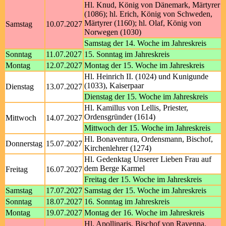
Hl. Knud, König von Dänemark, Märtyrer
(1086); hl. Erich, König von Schweden,
Märtyrer (1160); hl. Olaf, König von
Samstag
10.07.2027
Norwegen (1030)
Samstag der 14. Woche im Jahreskreis
Sonntag
11.07.2027
15. Sonntag im Jahreskreis
Montag
12.07.2027
Montag der 15. Woche im Jahreskreis
Hl. Heinrich II. (1024) und Kunigunde
(1033), Kaiserpaar
Dienstag
13.07.2027
Dienstag der 15. Woche im Jahreskreis
Hl. Kamillus von Lellis, Priester,
Ordensgründer (1614)
Mittwoch
14.07.2027
Mittwoch der 15. Woche im Jahreskreis
Hl. Bonaventura, Ordensmann, Bischof,
Donnerstag
15.07.2027
Kirchenlehrer (1274)
Hl. Gedenktag Unserer Lieben Frau auf
dem Berge Karmel
Freitag
16.07.2027
Freitag der 15. Woche im Jahreskreis
Samstag
17.07.2027
Samstag der 15. Woche im Jahreskreis
Sonntag
18.07.2027
16. Sonntag im Jahreskreis
Montag
19.07.2027
Montag der 16. Woche im Jahreskreis
Hl. Apollinaris, Bischof von Ravenna,