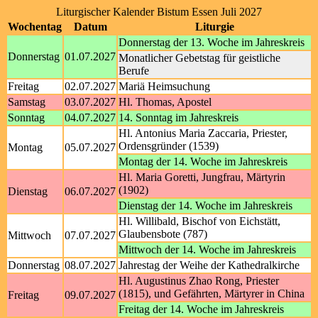
Liturgischer Kalender Bistum Essen Juli 2027
Wochentag
Datum
Liturgie
Donnerstag der 13. Woche im Jahreskreis
Donnerstag
01.07.2027
Monatlicher Gebetstag für geistliche
Berufe
Freitag
02.07.2027
Mariä Heimsuchung
Samstag
03.07.2027
Hl. Thomas, Apostel
Sonntag
04.07.2027
14. Sonntag im Jahreskreis
Hl. Antonius Maria Zaccaria, Priester,
Ordensgründer (1539)
Montag
05.07.2027
Montag der 14. Woche im Jahreskreis
Hl. Maria Goretti, Jungfrau, Märtyrin
(1902)
Dienstag
06.07.2027
Dienstag der 14. Woche im Jahreskreis
Hl. Willibald, Bischof von Eichstätt,
Glaubensbote (787)
Mittwoch
07.07.2027
Mittwoch der 14. Woche im Jahreskreis
Donnerstag
08.07.2027
Jahrestag der Weihe der Kathedralkirche
Hl. Augustinus Zhao Rong, Priester
(1815), und Gefährten, Märtyrer in China
Freitag
09.07.2027
Freitag der 14. Woche im Jahreskreis