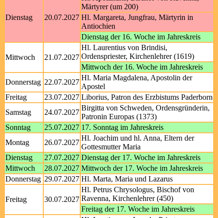
Märtyrer (um 200)
Dienstag
20.07.2027
Hl. Margareta, Jungfrau, Märtyrin in
Antiochien
Dienstag der 16. Woche im Jahreskreis
Hl. Laurentius von Brindisi,
Ordenspriester, Kirchenlehrer (1619)
Mittwoch
21.07.2027
Mittwoch der 16. Woche im Jahreskreis
Hl. Maria Magdalena, Apostolin der
Donnerstag
22.07.2027
Apostel
Freitag
23.07.2027
Liborius, Patron des Erzbistums Paderborn
Birgitta von Schweden, Ordensgründerin,
Samstag
24.07.2027
Patronin Europas (1373)
Sonntag
25.07.2027
17. Sonntag im Jahreskreis
Hl. Joachim und hl. Anna, Eltern der
Montag
26.07.2027
Gottesmutter Maria
Dienstag
27.07.2027
Dienstag der 17. Woche im Jahreskreis
Mittwoch
28.07.2027
Mittwoch der 17. Woche im Jahreskreis
Donnerstag
29.07.2027
Hl. Marta, Maria und Lazarus
Hl. Petrus Chrysologus, Bischof von
Ravenna, Kirchenlehrer (450)
Freitag
30.07.2027
Freitag der 17. Woche im Jahreskreis