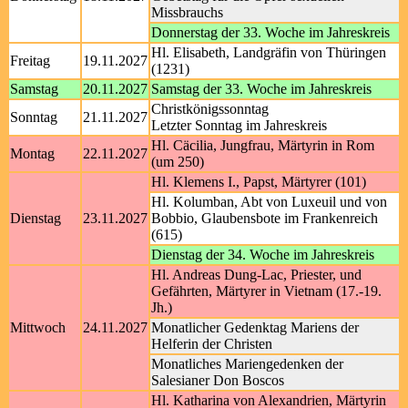
Missbrauchs
Donnerstag der 33. Woche im Jahreskreis
Hl. Elisabeth, Landgräfin von Thüringen
Freitag
19.11.2027
(1231)
Samstag
20.11.2027
Samstag der 33. Woche im Jahreskreis
Christkönigssonntag
Sonntag
21.11.2027
Letzter Sonntag im Jahreskreis
Hl. Cäcilia, Jungfrau, Märtyrin in Rom
Montag
22.11.2027
(um 250)
Hl. Klemens I., Papst, Märtyrer (101)
Hl. Kolumban, Abt von Luxeuil und von
Dienstag
23.11.2027
Bobbio, Glaubensbote im Frankenreich
(615)
Dienstag der 34. Woche im Jahreskreis
Hl. Andreas Dung-Lac, Priester, und
Gefährten, Märtyrer in Vietnam (17.-19.
Jh.)
Mittwoch
24.11.2027
Monatlicher Gedenktag Mariens der
Helferin der Christen
Monatliches Mariengedenken der
Salesianer Don Boscos
Hl. Katharina von Alexandrien, Märtyrin