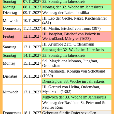
Sonntag
07.11.2027
32. Sonntag im Jahreskreis
Montag
08.11.2027
Montag der 32. Woche im Jahreskreis
Dienstag
09.11.2027
Weihetag der Lateranbasilika
Hl. Leo der Große, Papst, Kirchenlehrer
Mittwoch
10.11.2027
(461)
Donnerstag
11.11.2027
Hl. Martin, Bischof von Tours (397)
Hl. Josaphat, Bischof von Polozk in
Freitag
12.11.2027
Weißrußland, Märtyrer (1623)
Hl. Artemide Zatti, Ordensmann
Samstag
13.11.2027
Samstag der 32. Woche im Jahreskreis
Sonntag
14.11.2027
33. Sonntag im Jahreskreis
Sel. Magdalena Morano, Jungfrau,
Montag
15.11.2027
Ordensfrau
Hl. Margareta, Königin von Schottland
(1039)
Dienstag
16.11.2027
Dienstag der 33. Woche im Jahreskreis
Hl. Gertrud von Helfta, Ordensfrau,
Mystikerin (1302)
Mittwoch
17.11.2027
Mittwoch der 33. Woche im Jahreskreis
Weihetag der Basiliken St. Peter und St.
Paul zu Rom
Donnerstag
18.11.2027
Gebetstag für die Opfer sexuellen