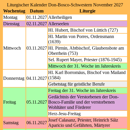
Liturgischer Kalender Don-Bosco-Schwestern November 2027
Wochentag
Datum
Liturgie
Montag
01.11.2027
Allerheiligen
Dienstag
02.11.2027
Allerseelen
Hl. Hubert, Bischof von Lüttich (727)
Hl. Martin von Porres, Ordensmann
(1639)
Mittwoch
03.11.2027
Hl. Pirmin, Abtbischof, Glaubensbote am
Oberrhein (753)
Sel. Rupert Mayer, Priester (1876-1945)
Mittwoch der 31. Woche im Jahreskreis
Hl. Karl Borromäus, Bischof von Mailand
(1584)
Donnerstag
04.11.2027
Gebetstag für geistliche Berufe
Freitag der 31. Woche im Jahreskreis
Gedächtnis der Verstorbenen der Don-
Freitag
05.11.2027
Bosco-Familie und der verstorbenen
Wohltäter und Förderer
Herz-Jesu-Freitag
Josef Calasanz, Priester, Heinrich Sáiz
Samstag
06.11.2027
Aparicio und Gefährten, Märtyrer