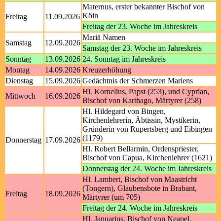
Maternus, erster bekannter Bischof von
Köln
Freitag
11.09.2026
Freitag der 23. Woche im Jahreskreis
Mariä Namen
Samstag
12.09.2026
Samstag der 23. Woche im Jahreskreis
Sonntag
13.09.2026
24. Sonntag im Jahreskreis
Montag
14.09.2026
Kreuzerhöhung
Dienstag
15.09.2026
Gedächtnis der Schmerzen Mariens
Hl. Kornelius, Papst (253), und Cyprian,
Mittwoch
16.09.2026
Bischof von Karthago, Märtyrer (258)
Hl. Hildegard von Bingen,
Kirchenlehrerin, Äbtissin, Mystikerin,
Gründerin von Rupertsberg und Eibingen
(1179)
Donnerstag
17.09.2026
Hl. Robert Bellarmin, Ordenspriester,
Bischof von Capua, Kirchenlehrer (1621)
Donnerstag der 24. Woche im Jahreskreis
Hl. Lambert, Bischof von Maastricht
(Tongern), Glaubensbote in Brabant,
Freitag
18.09.2026
Märtyrer (um 705)
Freitag der 24. Woche im Jahreskreis
Hl. Januarius, Bischof von Neapel,