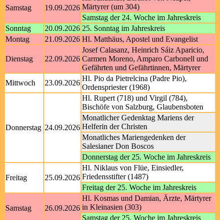
Märtyrer (um 304)
Samstag
19.09.2026
Samstag der 24. Woche im Jahreskreis
Sonntag
20.09.2026
25. Sonntag im Jahreskreis
Montag
21.09.2026
Hl. Matthäus, Apostel und Evangelist
Josef Calasanz, Heinrich Sáiz Aparicio,
Dienstag
22.09.2026
Carmen Moreno, Amparo Carbonell und
Gefährten und Gefährtinnen, Märtyrer
Hl. Pio da Pietrelcina (Padre Pio),
Mittwoch
23.09.2026
Ordenspriester (1968)
Hl. Rupert (718) und Virgil (784),
Bischöfe von Salzburg, Glaubensboten
Monatlicher Gedenktag Mariens der
Helferin der Christen
Donnerstag
24.09.2026
Monatliches Mariengedenken der
Salesianer Don Boscos
Donnerstag der 25. Woche im Jahreskreis
Hl. Niklaus von Flüe, Einsiedler,
Friedensstifter (1487)
Freitag
25.09.2026
Freitag der 25. Woche im Jahreskreis
Hl. Kosmas und Damian, Ärzte, Märtyrer
in Kleinasien (303)
Samstag
26.09.2026
Samstag der 25. Woche im Jahreskreis