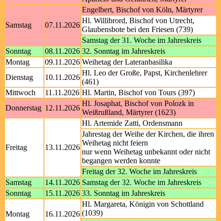
Engelbert, Bischof von Köln, Märtyrer
Hl. Willibrord, Bischof von Utrecht,
Samstag
07.11.2026
Glaubensbote bei den Friesen (739)
Samstag der 31. Woche im Jahreskreis
Sonntag
08.11.2026
32. Sonntag im Jahreskreis
Montag
09.11.2026
Weihetag der Lateranbasilika
Hl. Leo der Große, Papst, Kirchenlehrer
Dienstag
10.11.2026
(461)
Mittwoch
11.11.2026
Hl. Martin, Bischof von Tours (397)
Hl. Josaphat, Bischof von Polozk in
Donnerstag
12.11.2026
Weißrußland, Märtyrer (1623)
Hl. Artemide Zatti, Ordensmann
Jahrestag der Weihe der Kirchen, die ihren
Weihetag nicht feiern
Freitag
13.11.2026
nur wenn Weihetag unbekannt oder nicht
begangen werden konnte
Freitag der 32. Woche im Jahreskreis
Samstag
14.11.2026
Samstag der 32. Woche im Jahreskreis
Sonntag
15.11.2026
33. Sonntag im Jahreskreis
Hl. Margareta, Königin von Schottland
(1039)
Montag
16.11.2026