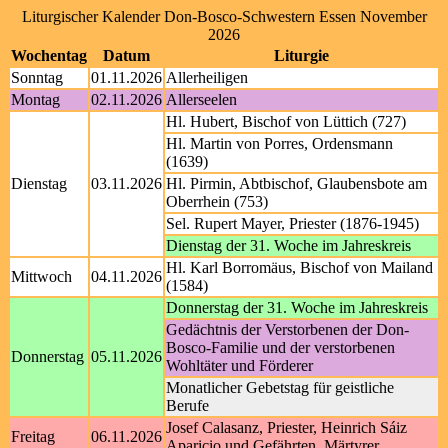
Liturgischer Kalender Don-Bosco-Schwestern Essen November
2026
Wochentag
Datum
Liturgie
Sonntag
01.11.2026
Allerheiligen
Montag
02.11.2026
Allerseelen
Hl. Hubert, Bischof von Lüttich (727)
Hl. Martin von Porres, Ordensmann
(1639)
Dienstag
03.11.2026
Hl. Pirmin, Abtbischof, Glaubensbote am
Oberrhein (753)
Sel. Rupert Mayer, Priester (1876-1945)
Dienstag der 31. Woche im Jahreskreis
Hl. Karl Borromäus, Bischof von Mailand
Mittwoch
04.11.2026
(1584)
Donnerstag der 31. Woche im Jahreskreis
Gedächtnis der Verstorbenen der Don-
Bosco-Familie und der verstorbenen
Donnerstag
05.11.2026
Wohltäter und Förderer
Monatlicher Gebetstag für geistliche
Berufe
Josef Calasanz, Priester, Heinrich Sáiz
Freitag
06.11.2026
Aparicio und Gefährten, Märtyrer