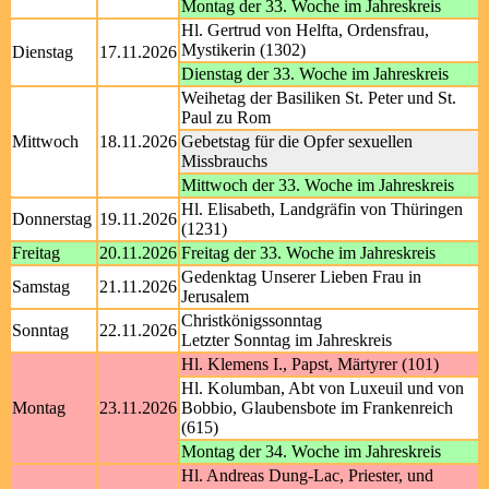
Montag der 33. Woche im Jahreskreis
Hl. Gertrud von Helfta, Ordensfrau,
Mystikerin (1302)
Dienstag
17.11.2026
Dienstag der 33. Woche im Jahreskreis
Weihetag der Basiliken St. Peter und St.
Paul zu Rom
Mittwoch
18.11.2026
Gebetstag für die Opfer sexuellen
Missbrauchs
Mittwoch der 33. Woche im Jahreskreis
Hl. Elisabeth, Landgräfin von Thüringen
Donnerstag
19.11.2026
(1231)
Freitag
20.11.2026
Freitag der 33. Woche im Jahreskreis
Gedenktag Unserer Lieben Frau in
Samstag
21.11.2026
Jerusalem
Christkönigssonntag
Sonntag
22.11.2026
Letzter Sonntag im Jahreskreis
Hl. Klemens I., Papst, Märtyrer (101)
Hl. Kolumban, Abt von Luxeuil und von
Montag
23.11.2026
Bobbio, Glaubensbote im Frankenreich
(615)
Montag der 34. Woche im Jahreskreis
Hl. Andreas Dung-Lac, Priester, und