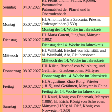
Hl. Petrus und hl. Paulus, Apostel,
Patronatsfest
Sonntag
04.07.2027
Patronatsfest der Pfarrei und in
Oberrodenbach
Hl. Antonius Maria Zaccaria, Priester,
Ordensgründer (1539)
Montag
05.07.2027
Montag der 14. Woche im Jahreskreis
Hl. Maria Goretti, Jungfrau, Märtyrin
(1902)
Dienstag
06.07.2027
Dienstag der 14. Woche im Jahreskreis
Hl. Willibald, Bischof von Eichstätt, und
hl. Wunibald, Abt, Glaubensboten
Mittwoch
07.07.2027
Mittwoch der 14. Woche im Jahreskreis
Hll. Kilian, Bischof von Würzburg, und
Gefährten, Glaubensboten, Märtyrer
Donnerstag
08.07.2027
Donnerstag der 14. Woche im Jahreskreis
Hl. Augustinus Zhao Rong, Priester
(1815), und Gefährten, Märtyrer in China
Freitag
09.07.2027
Freitag der 14. Woche im Jahreskreis
Hl. Knud, König von Dänemark, Märtyrer
(1086); hl. Erich, König von Schweden,
Märtyrer (1160); hl. Olaf, König von
Samstag
10.07.2027
Norwegen (1030)