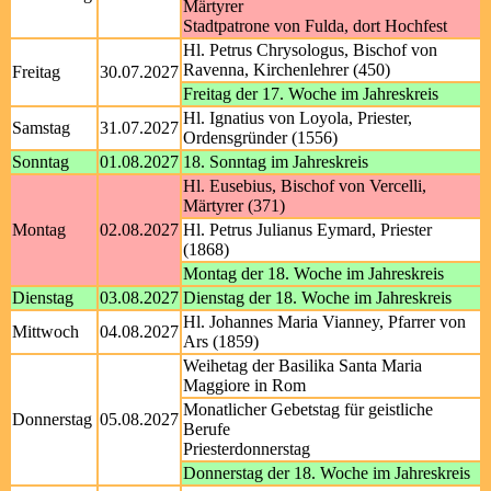
Märtyrer
Stadtpatrone von Fulda, dort Hochfest
Hl. Petrus Chrysologus, Bischof von
Ravenna, Kirchenlehrer (450)
Freitag
30.07.2027
Freitag der 17. Woche im Jahreskreis
Hl. Ignatius von Loyola, Priester,
Samstag
31.07.2027
Ordensgründer (1556)
Sonntag
01.08.2027
18. Sonntag im Jahreskreis
Hl. Eusebius, Bischof von Vercelli,
Märtyrer (371)
Montag
02.08.2027
Hl. Petrus Julianus Eymard, Priester
(1868)
Montag der 18. Woche im Jahreskreis
Dienstag
03.08.2027
Dienstag der 18. Woche im Jahreskreis
Hl. Johannes Maria Vianney, Pfarrer von
Mittwoch
04.08.2027
Ars (1859)
Weihetag der Basilika Santa Maria
Maggiore in Rom
Monatlicher Gebetstag für geistliche
Donnerstag
05.08.2027
Berufe
Priesterdonnerstag
Donnerstag der 18. Woche im Jahreskreis