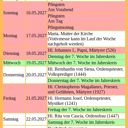
Pfingsten
Am Vorabend
Sonntag
16.05.2027
Pfingsten
Am Tag
Pfingstmontag
Maria, Mutter der Kirche
Montag
17.05.2027
(Votivmesse kann im Lauf der Woche
nachgeholt werden)
Hl. Johannes I., Papst, Märtyrer (526)
Dienstag
18.05.2027
Dienstag der 7. Woche im Jahreskreis
Mittwoch
19.05.2027
Mittwoch der 7. Woche im Jahreskreis
Hl. Bernhardin von Siena, Ordenspriester,
Volksprediger (1444)
Donnerstag
20.05.2027
Donnerstag der 7. Woche im Jahreskreis
Hl. Christopherus Magallanes, Priester,
und Gefährten, Märtyrer (1927)
Freitag
21.05.2027
Hl. Hermann Josef, Ordenspriester,
Mystiker (1241)
Freitag der 7. Woche im Jahreskreis
Hl. Rita von Cascia, Ordensfrau (1447)
Samstag
22.05.2027
Samstag der 7. Woche im Jahreskreis