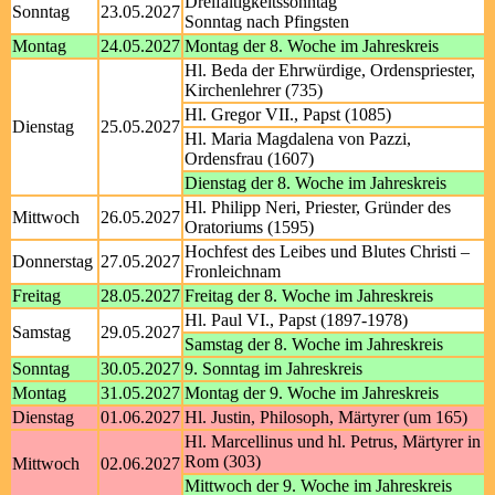
Dreifaltigkeitssonntag
Sonntag
23.05.2027
Sonntag nach Pfingsten
Montag
24.05.2027
Montag der 8. Woche im Jahreskreis
Hl. Beda der Ehrwürdige, Ordenspriester,
Kirchenlehrer (735)
Hl. Gregor VII., Papst (1085)
Dienstag
25.05.2027
Hl. Maria Magdalena von Pazzi,
Ordensfrau (1607)
Dienstag der 8. Woche im Jahreskreis
Hl. Philipp Neri, Priester, Gründer des
Mittwoch
26.05.2027
Oratoriums (1595)
Hochfest des Leibes und Blutes Christi –
Donnerstag
27.05.2027
Fronleichnam
Freitag
28.05.2027
Freitag der 8. Woche im Jahreskreis
Hl. Paul VI., Papst (1897-1978)
Samstag
29.05.2027
Samstag der 8. Woche im Jahreskreis
Sonntag
30.05.2027
9. Sonntag im Jahreskreis
Montag
31.05.2027
Montag der 9. Woche im Jahreskreis
Dienstag
01.06.2027
Hl. Justin, Philosoph, Märtyrer (um 165)
Hl. Marcellinus und hl. Petrus, Märtyrer in
Rom (303)
Mittwoch
02.06.2027
Mittwoch der 9. Woche im Jahreskreis