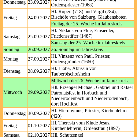
Donnerstag
23.09.2027
Ordenspriester (1968)
Hl. Rupert (718) und Virgil (784),
Bischöfe von Salzburg, Glaubensboten
Freitag
24.09.2027
Freitag der 25. Woche im Jahreskreis
Hl. Niklaus von Flüe, Einsiedler,
Friedensstifter (1487)
Samstag
25.09.2027
Samstag der 25. Woche im Jahreskreis
Sonntag
26.09.2027
26. Sonntag im Jahreskreis
Hl. Vinzenz von Paul, Priester,
Montag
27.09.2027
Ordensgründer (1660)
Hl. Lioba, Äbtissin von
Dienstag
28.09.2027
Tauberbischofsheim
Mittwoch der 26. Woche im Jahreskreis
Hll. Erzengel Michael, Gabriel und Rafael
Mittwoch
29.09.2027
Patronatsfest in Horbach und
Niederrodenbach und Niederrodenbach,
dort Hochfest
Hl. Hieronymus, Priester, Kirchenlehrer
Donnerstag
30.09.2027
(420)
Hl. Theresia vom Kinde Jesus,
Freitag
01.10.2027
Kirchenlehrerin, Ordensfrau (1897)
Samstag
02.10.2027
Hll. Schutzengel