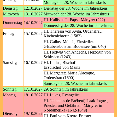
Montag der 28. Woche im Jahreskreis
Dienstag
12.10.2027
Dienstag der 28. Woche im Jahreskreis
Mittwoch
13.10.2027
Mittwoch der 28. Woche im Jahreskreis
Hl. Kallistus I., Papst, Märtyrer (222)
Donnerstag
14.10.2027
Donnerstag der 28. Woche im Jahreskreis
Hl. Theresia von Avila, Ordensfrau,
Freitag
15.10.2027
Kirchenlehrerin (1582)
Hl. Gallus, Mönch, Einsiedler,
Glaubensbote am Bodensee (um 640)
Hl. Hedwig von Andechs, Herzogin von
Schlesien (1243)
Samstag
16.10.2027
Hl. Lullus, Bischof
Erzbischof von Mainz
Hl. Margareta Maria Alacoque,
Ordensfrau (1690)
Samstag der 28. Woche im Jahreskreis
Sonntag
17.10.2027
29. Sonntag im Jahreskreis
Montag
18.10.2027
Hl. Lukas, Evangelist
Hl. Johannes de Brébeuf, Isaak Jogues,
Priester, und Gefährten, Märtyrer in
Nordamerika (1642-1649)
Dienstag
19.10.2027
Hl. Paul vom Kreuz, Priester,