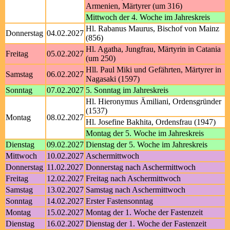
Armenien, Märtyrer (um 316)
Mittwoch der 4. Woche im Jahreskreis
Hl. Rabanus Maurus, Bischof von Mainz
Donnerstag
04.02.2027
(856)
Hl. Agatha, Jungfrau, Märtyrin in Catania
Freitag
05.02.2027
(um 250)
Hll. Paul Miki und Gefährten, Märtyrer in
Samstag
06.02.2027
Nagasaki (1597)
Sonntag
07.02.2027
5. Sonntag im Jahreskreis
Hl. Hieronymus Ämiliani, Ordensgründer
(1537)
Montag
08.02.2027
Hl. Josefine Bakhita, Ordensfrau (1947)
Montag der 5. Woche im Jahreskreis
Dienstag
09.02.2027
Dienstag der 5. Woche im Jahreskreis
Mittwoch
10.02.2027
Aschermittwoch
Donnerstag
11.02.2027
Donnerstag nach Aschermittwoch
Freitag
12.02.2027
Freitag nach Aschermittwoch
Samstag
13.02.2027
Samstag nach Aschermittwoch
Sonntag
14.02.2027
Erster Fastensonntag
Montag
15.02.2027
Montag der 1. Woche der Fastenzeit
Dienstag
16.02.2027
Dienstag der 1. Woche der Fastenzeit