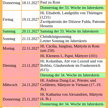
Paul zu Rom
Donnerstag
18.11.2027
Donnerstag der 33. Woche im Jahreskreis
Hl. Elisabeth, Landgräfin von Thüringen
(1231)
Freitag
19.11.2027
Zweitpatronin der Diözese Fulda, Patronin
Hessens
Samstag
20.11.2027
Samstag der 33. Woche im Jahreskreis
Christkönigssonntag
Sonntag
21.11.2027
Letzter Sonntag im Jahreskreis
Hl. Cäcilia, Jungfrau, Märtyrin in Rom
Montag
22.11.2027
(um 250)
Hl. Klemens I., Papst, Märtyrer (101)
Hl. Kolumban, Abt von Luxeuil und von
Dienstag
23.11.2027
Bobbio, Glaubensbote im Frankenreich
(615)
Dienstag der 34. Woche im Jahreskreis
Hl. Andreas Dung-Lac, Priester, und
Mittwoch
24.11.2027
Gefährten, Märtyrer in Vietnam (17.-19.
Jh.)
Hl. Katharina von Alexandrien, Märtyrin
(4. Jh.)
Donnerstag
25.11.2027
Donnerstag der 34. Woche im Jahreskreis