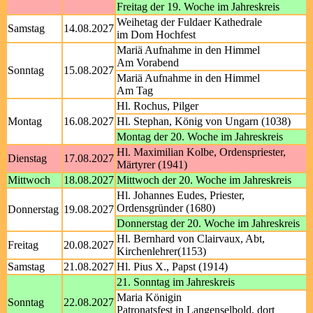
Freitag der 19. Woche im Jahreskreis
Weihetag der Fuldaer Kathedrale
Samstag
14.08.2027
im Dom Hochfest
Mariä Aufnahme in den Himmel
Am Vorabend
Sonntag
15.08.2027
Mariä Aufnahme in den Himmel
Am Tag
Hl. Rochus, Pilger
Montag
16.08.2027
Hl. Stephan, König von Ungarn (1038)
Montag der 20. Woche im Jahreskreis
Hl. Maximilian Kolbe, Ordenspriester,
Dienstag
17.08.2027
Märtyrer (1941)
Mittwoch
18.08.2027
Mittwoch der 20. Woche im Jahreskreis
Hl. Johannes Eudes, Priester,
Ordensgründer (1680)
Donnerstag
19.08.2027
Donnerstag der 20. Woche im Jahreskreis
Hl. Bernhard von Clairvaux, Abt,
Freitag
20.08.2027
Kirchenlehrer(1153)
Samstag
21.08.2027
Hl. Pius X., Papst (1914)
21. Sonntag im Jahreskreis
Maria Königin
Sonntag
22.08.2027
Patronatsfest in Langenselbold, dort