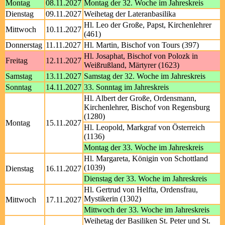
Montag
08.11.2027
Montag der 32. Woche im Jahreskreis
Dienstag
09.11.2027
Weihetag der Lateranbasilika
Hl. Leo der Große, Papst, Kirchenlehrer
Mittwoch
10.11.2027
(461)
Donnerstag
11.11.2027
Hl. Martin, Bischof von Tours (397)
Hl. Josaphat, Bischof von Polozk in
Freitag
12.11.2027
Weißrußland, Märtyrer (1623)
Samstag
13.11.2027
Samstag der 32. Woche im Jahreskreis
Sonntag
14.11.2027
33. Sonntag im Jahreskreis
Hl. Albert der Große, Ordensmann,
Kirchenlehrer, Bischof von Regensburg
(1280)
Montag
15.11.2027
Hl. Leopold, Markgraf von Österreich
(1136)
Montag der 33. Woche im Jahreskreis
Hl. Margareta, Königin von Schottland
(1039)
Dienstag
16.11.2027
Dienstag der 33. Woche im Jahreskreis
Hl. Gertrud von Helfta, Ordensfrau,
Mystikerin (1302)
Mittwoch
17.11.2027
Mittwoch der 33. Woche im Jahreskreis
Weihetag der Basiliken St. Peter und St.