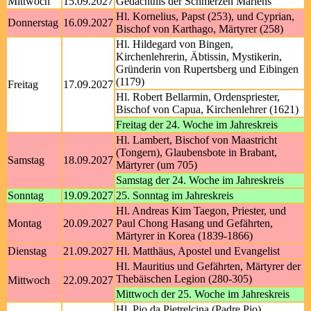
Mittwoch
15.09.2027
Gedächtnis der Schmerzen Mariens
Hl. Kornelius, Papst (253), und Cyprian,
Donnerstag
16.09.2027
Bischof von Karthago, Märtyrer (258)
Hl. Hildegard von Bingen,
Kirchenlehrerin, Äbtissin, Mystikerin,
Gründerin von Rupertsberg und Eibingen
(1179)
Freitag
17.09.2027
Hl. Robert Bellarmin, Ordenspriester,
Bischof von Capua, Kirchenlehrer (1621)
Freitag der 24. Woche im Jahreskreis
Hl. Lambert, Bischof von Maastricht
(Tongern), Glaubensbote in Brabant,
Samstag
18.09.2027
Märtyrer (um 705)
Samstag der 24. Woche im Jahreskreis
Sonntag
19.09.2027
25. Sonntag im Jahreskreis
Hl. Andreas Kim Taegon, Priester, und
Montag
20.09.2027
Paul Chong Hasang und Gefährten,
Märtyrer in Korea (1839-1866)
Dienstag
21.09.2027
Hl. Matthäus, Apostel und Evangelist
Hl. Mauritius und Gefährten, Märtyrer der
Thebäischen Legion (280-305)
Mittwoch
22.09.2027
Mittwoch der 25. Woche im Jahreskreis
Hl. Pio da Pietrelcina (Padre Pio),