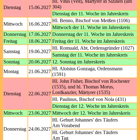
Hl. Vitus (Veit), Märtyrer in Sizilien (um
304)
Dienstag
15.06.2027
Dienstag der 11. Woche im Jahreskreis
Hl. Benno, Bischof von Meißen (1106)
Mittwoch
16.06.2027
Mittwoch der 11. Woche im Jahreskreis
Donnerstag
17.06.2027
Donnerstag der 11. Woche im Jahreskreis
Freitag
18.06.2027
Freitag der 11. Woche im Jahreskreis
Hl. Romuald, Abt, Ordensgründer (1027)
Samstag
19.06.2027
Samstag der 11. Woche im Jahreskreis
Sonntag
20.06.2027
12. Sonntag im Jahreskreis
Hl. Aloisius Gonzaga, Ordensmann
Montag
21.06.2027
(1591)
Hl. John Fisher, Bischof von Rochester
(1535), und hl. Thomas Morus,
Lordkanzler, Märtyrer (1535)
Dienstag
22.06.2027
Hl. Paulinus, Bischof von Nola (431)
Dienstag der 12. Woche im Jahreskreis
Mittwoch
23.06.2027
Mittwoch der 12. Woche im Jahreskreis
Hl. Geburt Johannes' des Täufers
Am Vorabend
Donnerstag
24.06.2027
Hl. Geburt Johannes' des Täufers
Am Tag