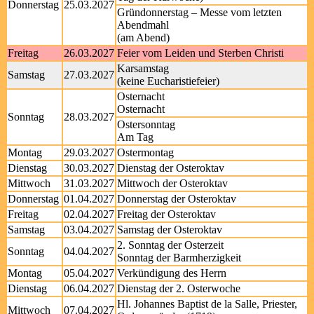
Donnerstag
25.03.2027
Gründonnerstag – Messe vom letzten
Abendmahl
(am Abend)
Freitag
26.03.2027
Feier vom Leiden und Sterben Christi
Karsamstag
Samstag
27.03.2027
(keine Eucharistiefeier)
Osternacht
Osternacht
Sonntag
28.03.2027
Ostersonntag
Am Tag
Montag
29.03.2027
Ostermontag
Dienstag
30.03.2027
Dienstag der Osteroktav
Mittwoch
31.03.2027
Mittwoch der Osteroktav
Donnerstag
01.04.2027
Donnerstag der Osteroktav
Freitag
02.04.2027
Freitag der Osteroktav
Samstag
03.04.2027
Samstag der Osteroktav
2. Sonntag der Osterzeit
Sonntag
04.04.2027
Sonntag der Barmherzigkeit
Montag
05.04.2027
Verkündigung des Herrn
Dienstag
06.04.2027
Dienstag der 2. Osterwoche
Hl. Johannes Baptist de la Salle, Priester,
Mittwoch
07.04.2027