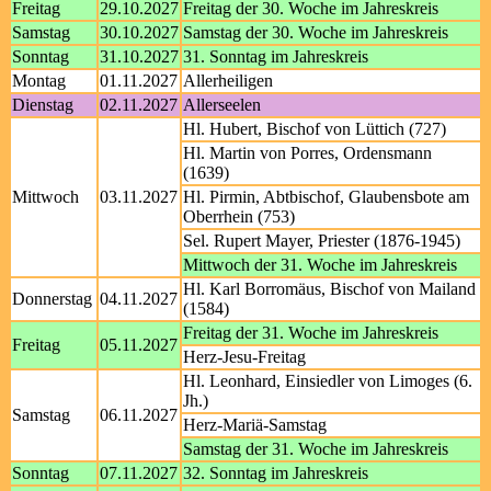
Freitag
29.10.2027
Freitag der 30. Woche im Jahreskreis
Samstag
30.10.2027
Samstag der 30. Woche im Jahreskreis
Sonntag
31.10.2027
31. Sonntag im Jahreskreis
Montag
01.11.2027
Allerheiligen
Dienstag
02.11.2027
Allerseelen
Hl. Hubert, Bischof von Lüttich (727)
Hl. Martin von Porres, Ordensmann
(1639)
Mittwoch
03.11.2027
Hl. Pirmin, Abtbischof, Glaubensbote am
Oberrhein (753)
Sel. Rupert Mayer, Priester (1876-1945)
Mittwoch der 31. Woche im Jahreskreis
Hl. Karl Borromäus, Bischof von Mailand
Donnerstag
04.11.2027
(1584)
Freitag der 31. Woche im Jahreskreis
Freitag
05.11.2027
Herz-Jesu-Freitag
Hl. Leonhard, Einsiedler von Limoges (6.
Jh.)
Samstag
06.11.2027
Herz-Mariä-Samstag
Samstag der 31. Woche im Jahreskreis
Sonntag
07.11.2027
32. Sonntag im Jahreskreis