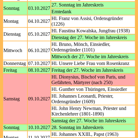
27. Sonntag im Jahreskreis
Sonntag
03.10.2027
Erntedank
Hl. Franz von Assisi, Ordensgründer
Montag
04.10.2027
(1226)
Hl. Faustina Kowalska, Jungfrau (1938)
Dienstag
05.10.2027
Dienstag der 27. Woche im Jahreskreis
Hl. Bruno, Mönch, Einsiedler,
Ordensgründer (1101)
Mittwoch
06.10.2027
Mittwoch der 27. Woche im Jahreskreis
Donnerstag
07.10.2027
Hl. Unsere Liebe Frau vom Rosenkranz
Freitag
08.10.2027
Freitag der 27. Woche im Jahreskreis
Hl. Dionysius, Bischof von Paris, und
Gefährten, Märtyrer (nach 250)
Hl. Gunther von Thüringen, Einsiedler
Hl. Johannes Leonardi, Priester,
Samstag
09.10.2027
Ordensgründer (1609)
Hl. John Henry Newman, Priester und
Kirchenlehrer (1801-1890)
Samstag der 27. Woche im Jahreskreis
Sonntag
10.10.2027
28. Sonntag im Jahreskreis
Hl. Johannes XXIII., Papst (1963)
Montag
11.10.2027