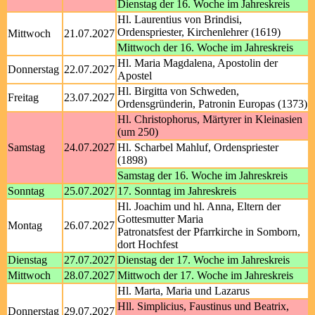
Dienstag der 16. Woche im Jahreskreis
Hl. Laurentius von Brindisi,
Ordenspriester, Kirchenlehrer (1619)
Mittwoch
21.07.2027
Mittwoch der 16. Woche im Jahreskreis
Hl. Maria Magdalena, Apostolin der
Donnerstag
22.07.2027
Apostel
Hl. Birgitta von Schweden,
Freitag
23.07.2027
Ordensgründerin, Patronin Europas (1373)
Hl. Christophorus, Märtyrer in Kleinasien
(um 250)
Samstag
24.07.2027
Hl. Scharbel Mahluf, Ordenspriester
(1898)
Samstag der 16. Woche im Jahreskreis
Sonntag
25.07.2027
17. Sonntag im Jahreskreis
Hl. Joachim und hl. Anna, Eltern der
Gottesmutter Maria
Montag
26.07.2027
Patronatsfest der Pfarrkirche in Somborn,
dort Hochfest
Dienstag
27.07.2027
Dienstag der 17. Woche im Jahreskreis
Mittwoch
28.07.2027
Mittwoch der 17. Woche im Jahreskreis
Hl. Marta, Maria und Lazarus
Hll. Simplicius, Faustinus und Beatrix,
Donnerstag
29.07.2027