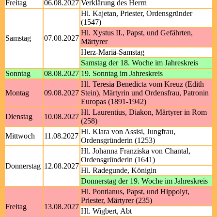
Freitag
06.08.2027
Verklärung des Herrn
Hl. Kajetan, Priester, Ordensgründer
(1547)
Hl. Xystus II., Papst, und Gefährten,
Samstag
07.08.2027
Märtyrer
Herz-Mariä-Samstag
Samstag der 18. Woche im Jahreskreis
Sonntag
08.08.2027
19. Sonntag im Jahreskreis
Hl. Teresia Benedicta vom Kreuz (Edith
Montag
09.08.2027
Stein), Märtyrin und Ordensfrau, Patronin
Europas (1891-1942)
Hl. Laurentius, Diakon, Märtyrer in Rom
Dienstag
10.08.2027
(258)
Hl. Klara von Assisi, Jungfrau,
Mittwoch
11.08.2027
Ordensgründerin (1253)
Hl. Johanna Franziska von Chantal,
Ordensgründerin (1641)
Donnerstag
12.08.2027
Hl. Radegunde, Königin
Donnerstag der 19. Woche im Jahreskreis
Hl. Pontianus, Papst, und Hippolyt,
Priester, Märtyrer (235)
Freitag
13.08.2027
Hl. Wigbert, Abt