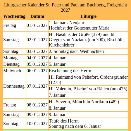
Liturgischer Kalender St. Peter und Paul am Buchberg, Freigericht
2027
Wochentag
Datum
Liturgie
1. Januar - Neujahr
Freitag
01.01.2027
Hochfest der Gottesmutter Maria
Hl. Basilius der Große (379) und hl.
Samstag
02.01.2027
Gregor von Nazianz (um 390), Bischöfe,
Kirchenlehrer
Sonntag
03.01.2027
2. Sonntag nach Weihnachten
Montag
04.01.2027
4. Januar
Dienstag
05.01.2027
5. Januar
Mittwoch
06.01.2027
Erscheinung des Herrn
Hl. Raimund von Peñafort, Ordensgründer
(1275)
Donnerstag
07.01.2027
Hl. Valentin, Bischof von Rätien (um 475)
7. Januar
Hl. Severin, Mönch in Norikum (482)
Freitag
08.01.2027
8. Januar
Samstag
09.01.2027
9. Januar
Taufe des Herrn
Sonntag
10.01.2027
Sonntag nach dem 6. Januar