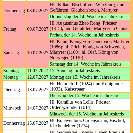
Hll. Kilian, Bischof von Würzburg, und
Gefährten, Glaubensboten, Märtyrer
Donnerstag
08.07.2027
Donnerstag der 14. Woche im Jahreskreis
Hl. Augustinus Zhao Rong, Priester
(1815), und Gefährten, Märtyrer in China
Freitag
09.07.2027
Freitag der 14. Woche im Jahreskreis
Hl. Knud, König von Dänemark, Märtyrer
(1086); hl. Erich, König von Schweden,
Märtyrer (1160); hl. Olaf, König von
Samstag
10.07.2027
Norwegen (1030)
Samstag der 14. Woche im Jahreskreis
Sonntag
11.07.2027
15. Sonntag im Jahreskreis
Montag
12.07.2027
Montag der 15. Woche im Jahreskreis
Hl. Heinrich II. (1024) und Kunigunde
(1033), Kaiserpaar
Dienstag
13.07.2027
Dienstag der 15. Woche im Jahreskreis
Hl. Kamillus von Lellis, Priester,
Ordensgründer (1614)
Mittwoch
14.07.2027
Mittwoch der 15. Woche im Jahreskreis
Hl. Bonaventura, Ordensmann, Bischof,
Donnerstag
15.07.2027
Kirchenlehrer (1274)
Hl. Gedenktag Unserer Lieben Frau auf