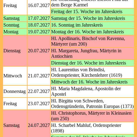
dem Berge Karmel
Freitag
16.07.2027
Freitag der 15. Woche im Jahreskreis
Samstag
17.07.2027
Samstag der 15. Woche im Jahreskreis
Sonntag
18.07.2027
16. Sonntag im Jahreskreis
Montag
19.07.2027
Montag der 16. Woche im Jahreskreis
Hl. Apollinaris, Bischof von Ravenna,
Märtyrer (um 200)
Dienstag
20.07.2027
Hl. Margareta, Jungfrau, Märtyrin in
Antiochien
Dienstag der 16. Woche im Jahreskreis
Hl. Laurentius von Brindisi,
Ordenspriester, Kirchenlehrer (1619)
Mittwoch
21.07.2027
Mittwoch der 16. Woche im Jahreskreis
Hl. Maria Magdalena, Apostolin der
Donnerstag
22.07.2027
Apostel
Hl. Birgitta von Schweden,
Freitag
23.07.2027
Ordensgründerin, Patronin Europas (1373)
Hl. Christophorus, Märtyrer in Kleinasien
(um 250)
Samstag
24.07.2027
Hl. Scharbel Mahluf, Ordenspriester
(1898)