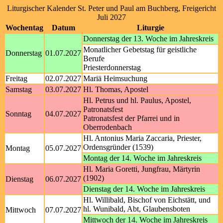
Liturgischer Kalender St. Peter und Paul am Buchberg, Freigericht
Juli 2027
Wochentag
Datum
Liturgie
Donnerstag der 13. Woche im Jahreskreis
Monatlicher Gebetstag für geistliche
Donnerstag
01.07.2027
Berufe
Priesterdonnerstag
Freitag
02.07.2027
Mariä Heimsuchung
Samstag
03.07.2027
Hl. Thomas, Apostel
Hl. Petrus und hl. Paulus, Apostel,
Patronatsfest
Sonntag
04.07.2027
Patronatsfest der Pfarrei und in
Oberrodenbach
Hl. Antonius Maria Zaccaria, Priester,
Ordensgründer (1539)
Montag
05.07.2027
Montag der 14. Woche im Jahreskreis
Hl. Maria Goretti, Jungfrau, Märtyrin
(1902)
Dienstag
06.07.2027
Dienstag der 14. Woche im Jahreskreis
Hl. Willibald, Bischof von Eichstätt, und
hl. Wunibald, Abt, Glaubensboten
Mittwoch
07.07.2027
Mittwoch der 14. Woche im Jahreskreis