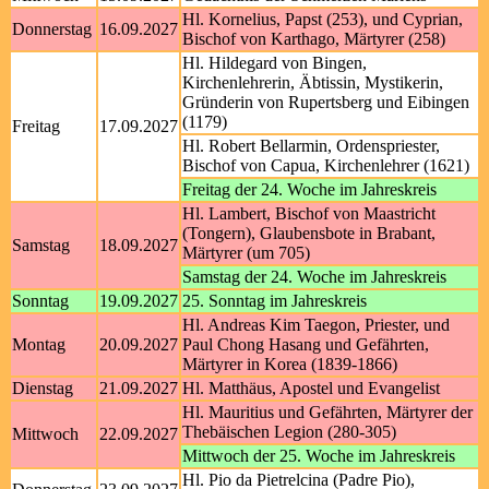
Hl. Kornelius, Papst (253), und Cyprian,
Donnerstag
16.09.2027
Bischof von Karthago, Märtyrer (258)
Hl. Hildegard von Bingen,
Kirchenlehrerin, Äbtissin, Mystikerin,
Gründerin von Rupertsberg und Eibingen
(1179)
Freitag
17.09.2027
Hl. Robert Bellarmin, Ordenspriester,
Bischof von Capua, Kirchenlehrer (1621)
Freitag der 24. Woche im Jahreskreis
Hl. Lambert, Bischof von Maastricht
(Tongern), Glaubensbote in Brabant,
Samstag
18.09.2027
Märtyrer (um 705)
Samstag der 24. Woche im Jahreskreis
Sonntag
19.09.2027
25. Sonntag im Jahreskreis
Hl. Andreas Kim Taegon, Priester, und
Montag
20.09.2027
Paul Chong Hasang und Gefährten,
Märtyrer in Korea (1839-1866)
Dienstag
21.09.2027
Hl. Matthäus, Apostel und Evangelist
Hl. Mauritius und Gefährten, Märtyrer der
Thebäischen Legion (280-305)
Mittwoch
22.09.2027
Mittwoch der 25. Woche im Jahreskreis
Hl. Pio da Pietrelcina (Padre Pio),