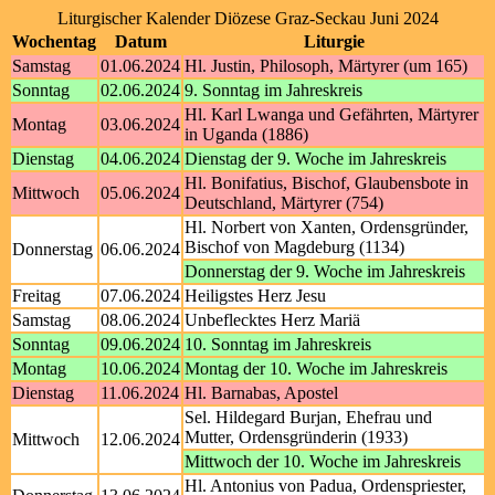
Liturgischer Kalender Diözese Graz-Seckau Juni 2024
Wochentag
Datum
Liturgie
Samstag
01.06.2024
Hl. Justin, Philosoph, Märtyrer (um 165)
Sonntag
02.06.2024
9. Sonntag im Jahreskreis
Hl. Karl Lwanga und Gefährten, Märtyrer
Montag
03.06.2024
in Uganda (1886)
Dienstag
04.06.2024
Dienstag der 9. Woche im Jahreskreis
Hl. Bonifatius, Bischof, Glaubensbote in
Mittwoch
05.06.2024
Deutschland, Märtyrer (754)
Hl. Norbert von Xanten, Ordensgründer,
Bischof von Magdeburg (1134)
Donnerstag
06.06.2024
Donnerstag der 9. Woche im Jahreskreis
Freitag
07.06.2024
Heiligstes Herz Jesu
Samstag
08.06.2024
Unbeflecktes Herz Mariä
Sonntag
09.06.2024
10. Sonntag im Jahreskreis
Montag
10.06.2024
Montag der 10. Woche im Jahreskreis
Dienstag
11.06.2024
Hl. Barnabas, Apostel
Sel. Hildegard Burjan, Ehefrau und
Mutter, Ordensgründerin (1933)
Mittwoch
12.06.2024
Mittwoch der 10. Woche im Jahreskreis
Hl. Antonius von Padua, Ordenspriester,