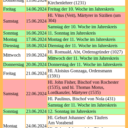
Donnerstag
13.06.2024
Kirchenlehrer (1231)
Freitag
14.06.2024
Freitag der 10. Woche im Jahreskreis
Hl. Vitus (Veit), Märtyrer in Sizilien (um
304)
Samstag
15.06.2024
Samstag der 10. Woche im Jahreskreis
Sonntag
16.06.2024
11. Sonntag im Jahreskreis
Montag
17.06.2024
Montag der 11. Woche im Jahreskreis
Dienstag
18.06.2024
Dienstag der 11. Woche im Jahreskreis
Hl. Romuald, Abt, Ordensgründer (1027)
Mittwoch
19.06.2024
Mittwoch der 11. Woche im Jahreskreis
Donnerstag
20.06.2024
Donnerstag der 11. Woche im Jahreskreis
Hl. Aloisius Gonzaga, Ordensmann
Freitag
21.06.2024
(1591)
Hl. John Fisher, Bischof von Rochester
(1535), und hl. Thomas Morus,
Lordkanzler, Märtyrer (1535)
Samstag
22.06.2024
Hl. Paulinus, Bischof von Nola (431)
Samstag der 11. Woche im Jahreskreis
Sonntag
23.06.2024
12. Sonntag im Jahreskreis
Hl. Geburt Johannes' des Täufers
Am Vorabend
Montag
24.06.2024