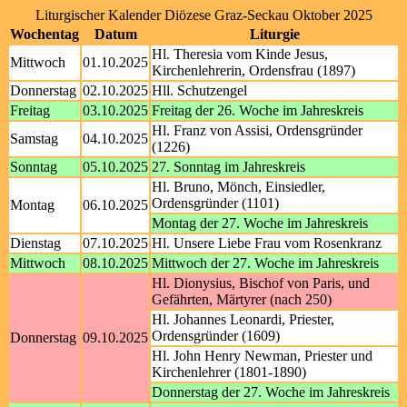
Liturgischer Kalender Diözese Graz-Seckau Oktober 2025
Wochentag
Datum
Liturgie
Hl. Theresia vom Kinde Jesus,
Mittwoch
01.10.2025
Kirchenlehrerin, Ordensfrau (1897)
Donnerstag
02.10.2025
Hll. Schutzengel
Freitag
03.10.2025
Freitag der 26. Woche im Jahreskreis
Hl. Franz von Assisi, Ordensgründer
Samstag
04.10.2025
(1226)
Sonntag
05.10.2025
27. Sonntag im Jahreskreis
Hl. Bruno, Mönch, Einsiedler,
Ordensgründer (1101)
Montag
06.10.2025
Montag der 27. Woche im Jahreskreis
Dienstag
07.10.2025
Hl. Unsere Liebe Frau vom Rosenkranz
Mittwoch
08.10.2025
Mittwoch der 27. Woche im Jahreskreis
Hl. Dionysius, Bischof von Paris, und
Gefährten, Märtyrer (nach 250)
Hl. Johannes Leonardi, Priester,
Ordensgründer (1609)
Donnerstag
09.10.2025
Hl. John Henry Newman, Priester und
Kirchenlehrer (1801-1890)
Donnerstag der 27. Woche im Jahreskreis