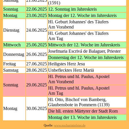
Samstag
21.06.2025
(1591)
Sonntag
22.06.2025
12. Sonntag im Jahreskreis
Montag
23.06.2025
Montag der 12. Woche im Jahreskreis
Hl. Geburt Johannes' des Täufers
Am Vorabend
Dienstag
24.06.2025
Hl. Geburt Johannes' des Täufers
Am Tag
Mittwoch
25.06.2025
Mittwoch der 12. Woche im Jahreskreis
Josefmaria Escrivá de Balaguer, Priester
Donnerstag
26.06.2025
Donnerstag der 12. Woche im Jahreskreis
Freitag
27.06.2025
Heiligstes Herz Jesu
Samstag
28.06.2025
Unbeflecktes Herz Mariä
Hl. Petrus und hl. Paulus, Apostel
Am Vorabend
Sonntag
29.06.2025
Hl. Petrus und hl. Paulus, Apostel
Am Tag
Hl. Otto, Bischof von Bamberg,
Glaubensbote in Pommern (1139)
Montag
30.06.2025
Die hll. ersten Märtyrer der Stadt Rom
Montag der 13. Woche im Jahreskreis
Quelle:
www.eucharistiefeier.de