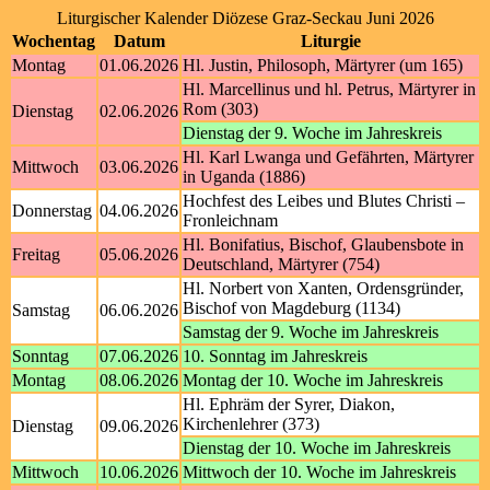
Liturgischer Kalender Diözese Graz-Seckau Juni 2026
Wochentag
Datum
Liturgie
Montag
01.06.2026
Hl. Justin, Philosoph, Märtyrer (um 165)
Hl. Marcellinus und hl. Petrus, Märtyrer in
Rom (303)
Dienstag
02.06.2026
Dienstag der 9. Woche im Jahreskreis
Hl. Karl Lwanga und Gefährten, Märtyrer
Mittwoch
03.06.2026
in Uganda (1886)
Hochfest des Leibes und Blutes Christi –
Donnerstag
04.06.2026
Fronleichnam
Hl. Bonifatius, Bischof, Glaubensbote in
Freitag
05.06.2026
Deutschland, Märtyrer (754)
Hl. Norbert von Xanten, Ordensgründer,
Bischof von Magdeburg (1134)
Samstag
06.06.2026
Samstag der 9. Woche im Jahreskreis
Sonntag
07.06.2026
10. Sonntag im Jahreskreis
Montag
08.06.2026
Montag der 10. Woche im Jahreskreis
Hl. Ephräm der Syrer, Diakon,
Kirchenlehrer (373)
Dienstag
09.06.2026
Dienstag der 10. Woche im Jahreskreis
Mittwoch
10.06.2026
Mittwoch der 10. Woche im Jahreskreis