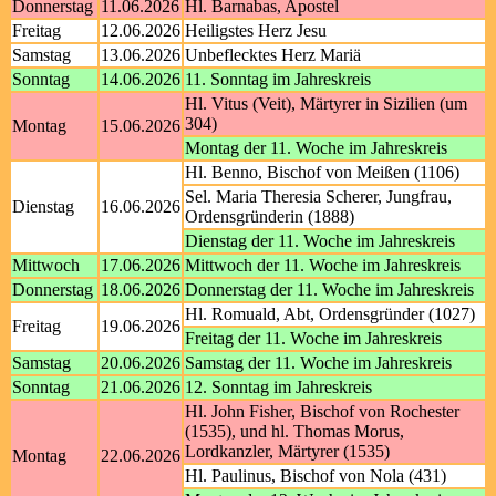
Donnerstag
11.06.2026
Hl. Barnabas, Apostel
Freitag
12.06.2026
Heiligstes Herz Jesu
Samstag
13.06.2026
Unbeflecktes Herz Mariä
Sonntag
14.06.2026
11. Sonntag im Jahreskreis
Hl. Vitus (Veit), Märtyrer in Sizilien (um
304)
Montag
15.06.2026
Montag der 11. Woche im Jahreskreis
Hl. Benno, Bischof von Meißen (1106)
Sel. Maria Theresia Scherer, Jungfrau,
Dienstag
16.06.2026
Ordensgründerin (1888)
Dienstag der 11. Woche im Jahreskreis
Mittwoch
17.06.2026
Mittwoch der 11. Woche im Jahreskreis
Donnerstag
18.06.2026
Donnerstag der 11. Woche im Jahreskreis
Hl. Romuald, Abt, Ordensgründer (1027)
Freitag
19.06.2026
Freitag der 11. Woche im Jahreskreis
Samstag
20.06.2026
Samstag der 11. Woche im Jahreskreis
Sonntag
21.06.2026
12. Sonntag im Jahreskreis
Hl. John Fisher, Bischof von Rochester
(1535), und hl. Thomas Morus,
Lordkanzler, Märtyrer (1535)
Montag
22.06.2026
Hl. Paulinus, Bischof von Nola (431)