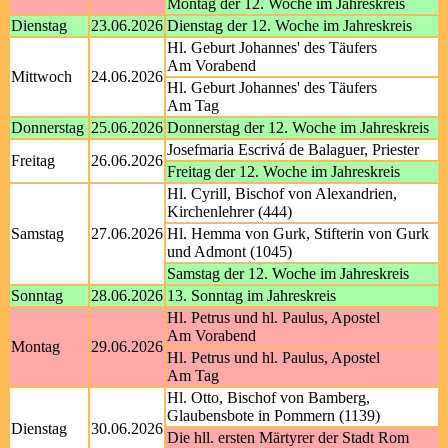
Montag der 12. Woche im Jahreskreis
Dienstag
23.06.2026
Dienstag der 12. Woche im Jahreskreis
Hl. Geburt Johannes' des Täufers
Am Vorabend
Mittwoch
24.06.2026
Hl. Geburt Johannes' des Täufers
Am Tag
Donnerstag
25.06.2026
Donnerstag der 12. Woche im Jahreskreis
Josefmaria Escrivá de Balaguer, Priester
Freitag
26.06.2026
Freitag der 12. Woche im Jahreskreis
Hl. Cyrill, Bischof von Alexandrien,
Kirchenlehrer (444)
Samstag
27.06.2026
Hl. Hemma von Gurk, Stifterin von Gurk
und Admont (1045)
Samstag der 12. Woche im Jahreskreis
Sonntag
28.06.2026
13. Sonntag im Jahreskreis
Hl. Petrus und hl. Paulus, Apostel
Am Vorabend
Montag
29.06.2026
Hl. Petrus und hl. Paulus, Apostel
Am Tag
Hl. Otto, Bischof von Bamberg,
Glaubensbote in Pommern (1139)
Dienstag
30.06.2026
Die hll. ersten Märtyrer der Stadt Rom