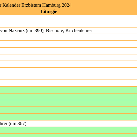
er Kalender Erzbistum Hamburg 2024
Liturgie
r von Nazianz (um 390), Bischöfe, Kirchenlehrer
ehrer (um 367)