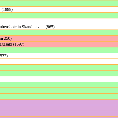
r (1888)
bensbote in Skandinavien (865)
um 250)
Nagasaki (1597)
1537)