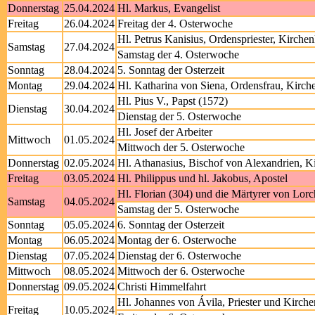
Donnerstag
25.04.2024
Hl. Markus, Evangelist
Freitag
26.04.2024
Freitag der 4. Osterwoche
Hl. Petrus Kanisius, Ordenspriester, Kirchen
Samstag
27.04.2024
Samstag der 4. Osterwoche
Sonntag
28.04.2024
5. Sonntag der Osterzeit
Montag
29.04.2024
Hl. Katharina von Siena, Ordensfrau, Kirche
Hl. Pius V., Papst (1572)
Dienstag
30.04.2024
Dienstag der 5. Osterwoche
Hl. Josef der Arbeiter
Mittwoch
01.05.2024
Mittwoch der 5. Osterwoche
Donnerstag
02.05.2024
Hl. Athanasius, Bischof von Alexandrien, Ki
Freitag
03.05.2024
Hl. Philippus und hl. Jakobus, Apostel
Hl. Florian (304) und die Märtyrer von Lorc
Samstag
04.05.2024
Samstag der 5. Osterwoche
Sonntag
05.05.2024
6. Sonntag der Osterzeit
Montag
06.05.2024
Montag der 6. Osterwoche
Dienstag
07.05.2024
Dienstag der 6. Osterwoche
Mittwoch
08.05.2024
Mittwoch der 6. Osterwoche
Donnerstag
09.05.2024
Christi Himmelfahrt
Hl. Johannes von Ávila, Priester und Kirche
Freitag
10.05.2024