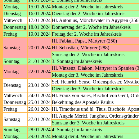
Montag
15.01.2024
Montag der 2. Woche im Jahreskreis
Dienstag
16.01.2024
Dienstag der 2. Woche im Jahreskreis
Mittwoch
17.01.2024
Hl. Antonius, Mönchsvater in Ägypten (356
Donnerstag
18.01.2024
Donnerstag der 2. Woche im Jahreskreis
Freitag
19.01.2024
Freitag der 2. Woche im Jahreskreis
Hl. Fabian, Papst, Märtyrer (250)
Samstag
20.01.2024
Hl. Sebastian, Märtyrer (288)
Samstag der 2. Woche im Jahreskreis
Sonntag
21.01.2024
3. Sonntag im Jahreskreis
Hl. Vinzenz, Diakon, Märtyrer in Spanien (
Montag
22.01.2024
Montag der 3. Woche im Jahreskreis
Sel. Heinrich Seuse, Ordenspriester, Mystik
Dienstag
23.01.2024
Dienstag der 3. Woche im Jahreskreis
Mittwoch
24.01.2024
Hl. Franz von Sales, Bischof von Genf, Ord
Donnerstag
25.01.2024
Bekehrung des Apostels Paulus
Freitag
26.01.2024
Hl. Timotheus und hl. Titus, Bischöfe, Apost
Hl. Angela Merici, Jungfrau, Ordensgründer
Samstag
27.01.2024
Samstag der 3. Woche im Jahreskreis
Sonntag
28.01.2024
4. Sonntag im Jahreskreis
Montag
29.01.2024
Montag der 4. Woche im Jahreskreis