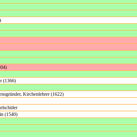
)
304)
er (1366)
ensgründer, Kirchenlehrer (1622)
elschüler
in (1540)