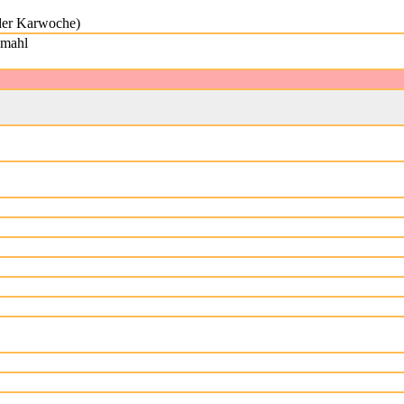
 der Karwoche)
dmahl