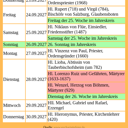
Donnerstag
23.09.2027
Ordenspriester (1968)
Hl. Rupert (718) und Virgil (784),
Bischöfe von Salzburg, Glaubensboten
Freitag
24.09.2027
Freitag der 25. Woche im Jahreskreis
Hl. Niklaus von Flüe, Einsiedler,
Friedensstifter (1487)
Samstag
25.09.2027
Samstag der 25. Woche im Jahreskreis
Sonntag
26.09.2027
26. Sonntag im Jahreskreis
Hl. Vinzenz von Paul, Priester,
Montag
27.09.2027
Ordensgründer (1660)
Hl. Lioba, Abtissin von
Tauberbischofsheim (um 782)
Hl. Lorenzo Ruiz und Gefährten, Märtyrer
(1633-1637)
Dienstag
28.09.2027
Hl. Wenzel, Herzog von Böhmen,
Märtyrer (929)
Dienstag der 26. Woche im Jahreskreis
Hll. Michael, Gabriel und Rafael,
Mittwoch
29.09.2027
Erzengel
Hl. Hieronymus, Priester, Kirchenlehrer
Donnerstag
30.09.2027
(420)
Quelle:
www.eucharistiefeier.de