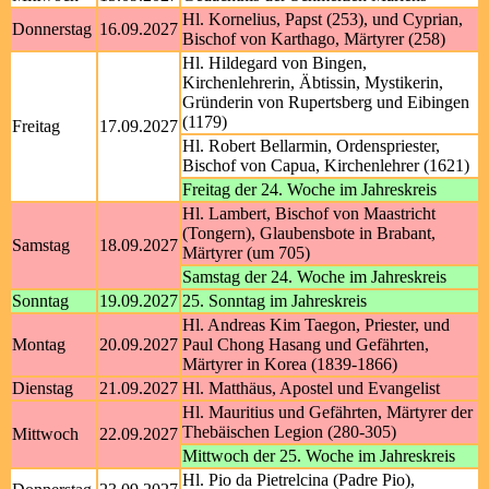
Hl. Kornelius, Papst (253), und Cyprian,
Donnerstag
16.09.2027
Bischof von Karthago, Märtyrer (258)
Hl. Hildegard von Bingen,
Kirchenlehrerin, Äbtissin, Mystikerin,
Gründerin von Rupertsberg und Eibingen
(1179)
Freitag
17.09.2027
Hl. Robert Bellarmin, Ordenspriester,
Bischof von Capua, Kirchenlehrer (1621)
Freitag der 24. Woche im Jahreskreis
Hl. Lambert, Bischof von Maastricht
(Tongern), Glaubensbote in Brabant,
Samstag
18.09.2027
Märtyrer (um 705)
Samstag der 24. Woche im Jahreskreis
Sonntag
19.09.2027
25. Sonntag im Jahreskreis
Hl. Andreas Kim Taegon, Priester, und
Montag
20.09.2027
Paul Chong Hasang und Gefährten,
Märtyrer in Korea (1839-1866)
Dienstag
21.09.2027
Hl. Matthäus, Apostel und Evangelist
Hl. Mauritius und Gefährten, Märtyrer der
Thebäischen Legion (280-305)
Mittwoch
22.09.2027
Mittwoch der 25. Woche im Jahreskreis
Hl. Pio da Pietrelcina (Padre Pio),