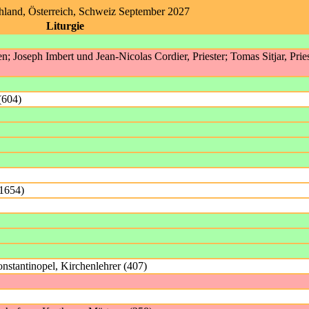
chland, Österreich, Schweiz September 2027
Liturgie
n; Joseph Imbert und Jean-Nicolas Cordier, Priester; Tomas Sitjar, Pries
(604)
-1654)
stantinopel, Kirchenlehrer (407)