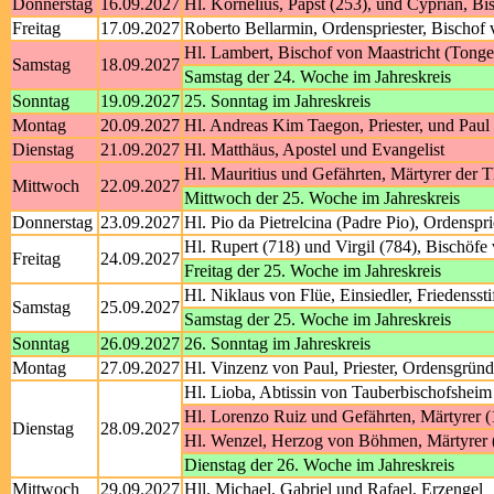
Donnerstag
16.09.2027
Hl. Kornelius, Papst (253), und Cyprian, Bi
Freitag
17.09.2027
Roberto Bellarmin, Ordenspriester, Bischof
Hl. Lambert, Bischof von Maastricht (Tonge
Samstag
18.09.2027
Samstag der 24. Woche im Jahreskreis
Sonntag
19.09.2027
25. Sonntag im Jahreskreis
Montag
20.09.2027
Hl. Andreas Kim Taegon, Priester, und Pau
Dienstag
21.09.2027
Hl. Matthäus, Apostel und Evangelist
Hl. Mauritius und Gefährten, Märtyrer der 
Mittwoch
22.09.2027
Mittwoch der 25. Woche im Jahreskreis
Donnerstag
23.09.2027
Hl. Pio da Pietrelcina (Padre Pio), Ordenspri
Hl. Rupert (718) und Virgil (784), Bischöf
Freitag
24.09.2027
Freitag der 25. Woche im Jahreskreis
Hl. Niklaus von Flüe, Einsiedler, Friedenssti
Samstag
25.09.2027
Samstag der 25. Woche im Jahreskreis
Sonntag
26.09.2027
26. Sonntag im Jahreskreis
Montag
27.09.2027
Hl. Vinzenz von Paul, Priester, Ordensgründ
Hl. Lioba, Abtissin von Tauberbischofsheim
Hl. Lorenzo Ruiz und Gefährten, Märtyrer 
Dienstag
28.09.2027
Hl. Wenzel, Herzog von Böhmen, Märtyrer 
Dienstag der 26. Woche im Jahreskreis
Mittwoch
29.09.2027
Hll. Michael, Gabriel und Rafael, Erzengel