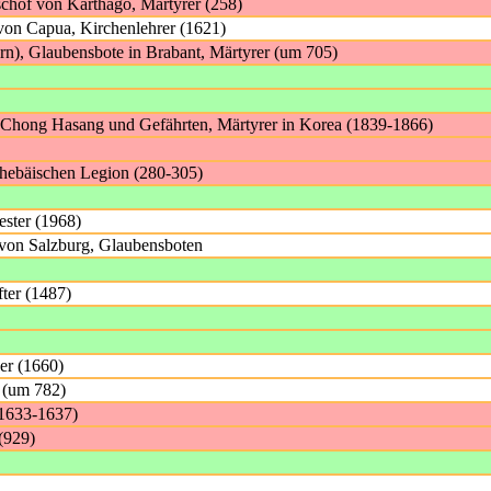
schof von Karthago, Märtyrer (258)
 von Capua, Kirchenlehrer (1621)
rn), Glaubensbote in Brabant, Märtyrer (um 705)
l Chong Hasang und Gefährten, Märtyrer in Korea (1839-1866)
Thebäischen Legion (280-305)
ester (1968)
e von Salzburg, Glaubensboten
fter (1487)
er (1660)
 (um 782)
(1633-1637)
(929)