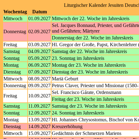
Liturgischer Kalender Jesuiten Deuts
Wochentag
Datum
Mittwoch
01.09.2027
Mittwoch der 22. Woche im Jahreskreis
Sel. Jacques Bonnaud, Priester, und Gefährte
und Gefährten; Märtyrer
Donnerstag
02.09.2027
Donnerstag der 22. Woche im Jahreskreis
Freitag
03.09.2027
Hl. Gregor der Große, Papst, Kirchenlehrer 
Samstag
04.09.2027
Samstag der 22. Woche im Jahreskreis
Sonntag
05.09.2027
23. Sonntag im Jahreskreis
Montag
06.09.2027
Montag der 23. Woche im Jahreskreis
Dienstag
07.09.2027
Dienstag der 23. Woche im Jahreskreis
Mittwoch
08.09.2027
Mariä Geburt
Donnerstag
09.09.2027
Petrus Claver, Priester und Missionar (1580
Sel. Francisco Gárate, Ordensmann
Freitag
10.09.2027
Freitag der 23. Woche im Jahreskreis
Samstag
11.09.2027
Samstag der 23. Woche im Jahreskreis
Sonntag
12.09.2027
24. Sonntag im Jahreskreis
Montag
13.09.2027
Hl. Johannes Chrysostomus, Bischof von Kon
Dienstag
14.09.2027
Kreuzerhöhung
Mittwoch
15.09.2027
Gedächtnis der Schmerzen Mariens