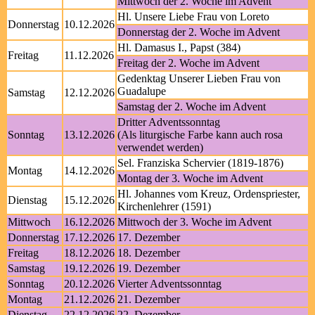
Mittwoch der 2. Woche im Advent
Hl. Unsere Liebe Frau von Loreto
Donnerstag
10.12.2026
Donnerstag der 2. Woche im Advent
Hl. Damasus I., Papst (384)
Freitag
11.12.2026
Freitag der 2. Woche im Advent
Gedenktag Unserer Lieben Frau von
Guadalupe
Samstag
12.12.2026
Samstag der 2. Woche im Advent
Dritter Adventssonntag
Sonntag
13.12.2026
(Als liturgische Farbe kann auch rosa
verwendet werden)
Sel. Franziska Schervier (1819-1876)
Montag
14.12.2026
Montag der 3. Woche im Advent
Hl. Johannes vom Kreuz, Ordenspriester,
Dienstag
15.12.2026
Kirchenlehrer (1591)
Mittwoch
16.12.2026
Mittwoch der 3. Woche im Advent
Donnerstag
17.12.2026
17. Dezember
Freitag
18.12.2026
18. Dezember
Samstag
19.12.2026
19. Dezember
Sonntag
20.12.2026
Vierter Adventssonntag
Montag
21.12.2026
21. Dezember
Dienstag
22.12.2026
22. Dezember