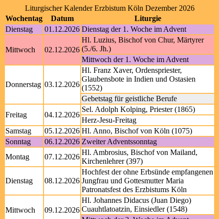
Liturgischer Kalender Erzbistum Köln Dezember 2026
Wochentag
Datum
Liturgie
Dienstag
01.12.2026
Dienstag der 1. Woche im Advent
Hl. Luzius, Bischof von Chur, Märtyrer
(5./6. Jh.)
Mittwoch
02.12.2026
Mittwoch der 1. Woche im Advent
Hl. Franz Xaver, Ordenspriester,
Glaubensbote in Indien und Ostasien
Donnerstag
03.12.2026
(1552)
Gebetstag für geistliche Berufe
Sel. Adolph Kolping, Priester (1865)
Freitag
04.12.2026
Herz-Jesu-Freitag
Samstag
05.12.2026
Hl. Anno, Bischof von Köln (1075)
Sonntag
06.12.2026
Zweiter Adventssonntag
Hl. Ambrosius, Bischof von Mailand,
Montag
07.12.2026
Kirchenlehrer (397)
Hochfest der ohne Erbsünde empfangenen
Dienstag
08.12.2026
Jungfrau und Gottesmutter Maria
Patronatsfest des Erzbistums Köln
Hl. Johannes Didacus (Juan Diego)
Cuauhtlatoatzin, Einsiedler (1548)
Mittwoch
09.12.2026