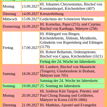
Hl. Johannes Chrysostomus, Bischof von
Montag
13.09.2027
Konstantinopel, Kirchenlehrer (407)
Dienstag
14.09.2027
Kreuzerhöhung
Mittwoch
15.09.2027
Gedächtnis der Schmerzen Mariens
Hl. Kornelius, Papst (253), und Cyprian,
Donnerstag
16.09.2027
Bischof von Karthago, Märtyrer (258)
Hl. Hildegard von Bingen,
Kirchenlehrerin, Äbtissin, Mystikerin,
Gründerin von Rupertsberg und Eibingen
(1179)
Freitag
17.09.2027
Hl. Robert Bellarmin, Ordenspriester,
Bischof von Capua, Kirchenlehrer (1621)
Freitag der 24. Woche im Jahreskreis
Hl. Lambert, Bischof von Maastricht
(Tongern), Glaubensbote in Brabant,
Samstag
18.09.2027
Märtyrer (um 705)
Samstag der 24. Woche im Jahreskreis
Sonntag
19.09.2027
25. Sonntag im Jahreskreis
Hl. Andreas Kim Taegon, Priester, und
Montag
20.09.2027
Paul Chong Hasang und Gefährten,
Märtyrer in Korea (1839-1866)
Dienstag
21.09.2027
Hl. Matthäus, Apostel und Evangelist