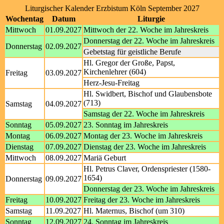
Liturgischer Kalender Erzbistum Köln September 2027
Wochentag
Datum
Liturgie
Mittwoch
01.09.2027
Mittwoch der 22. Woche im Jahreskreis
Donnerstag der 22. Woche im Jahreskreis
Donnerstag
02.09.2027
Gebetstag für geistliche Berufe
Hl. Gregor der Große, Papst,
Kirchenlehrer (604)
Freitag
03.09.2027
Herz-Jesu-Freitag
Hl. Swidbert, Bischof und Glaubensbote
(713)
Samstag
04.09.2027
Samstag der 22. Woche im Jahreskreis
Sonntag
05.09.2027
23. Sonntag im Jahreskreis
Montag
06.09.2027
Montag der 23. Woche im Jahreskreis
Dienstag
07.09.2027
Dienstag der 23. Woche im Jahreskreis
Mittwoch
08.09.2027
Mariä Geburt
Hl. Petrus Claver, Ordenspriester (1580-
1654)
Donnerstag
09.09.2027
Donnerstag der 23. Woche im Jahreskreis
Freitag
10.09.2027
Freitag der 23. Woche im Jahreskreis
Samstag
11.09.2027
Hl. Maternus, Bischof (um 310)
Sonntag
12.09.2027
24. Sonntag im Jahreskreis