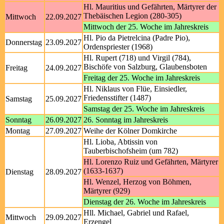
Hl. Mauritius und Gefährten, Märtyrer der
Thebäischen Legion (280-305)
Mittwoch
22.09.2027
Mittwoch der 25. Woche im Jahreskreis
Hl. Pio da Pietrelcina (Padre Pio),
Donnerstag
23.09.2027
Ordenspriester (1968)
Hl. Rupert (718) und Virgil (784),
Bischöfe von Salzburg, Glaubensboten
Freitag
24.09.2027
Freitag der 25. Woche im Jahreskreis
Hl. Niklaus von Flüe, Einsiedler,
Friedensstifter (1487)
Samstag
25.09.2027
Samstag der 25. Woche im Jahreskreis
Sonntag
26.09.2027
26. Sonntag im Jahreskreis
Montag
27.09.2027
Weihe der Kölner Domkirche
Hl. Lioba, Abtissin von
Tauberbischofsheim (um 782)
Hl. Lorenzo Ruiz und Gefährten, Märtyrer
(1633-1637)
Dienstag
28.09.2027
Hl. Wenzel, Herzog von Böhmen,
Märtyrer (929)
Dienstag der 26. Woche im Jahreskreis
Hll. Michael, Gabriel und Rafael,
Mittwoch
29.09.2027
Erzengel