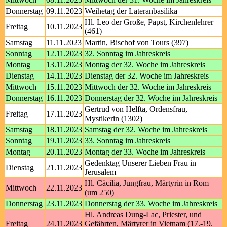
Donnerstag
09.11.2023
Weihetag der Lateranbasilika
Hl. Leo der Große, Papst, Kirchenlehrer
Freitag
10.11.2023
(461)
Samstag
11.11.2023
Martin, Bischof von Tours (397)
Sonntag
12.11.2023
32. Sonntag im Jahreskreis
Montag
13.11.2023
Montag der 32. Woche im Jahreskreis
Dienstag
14.11.2023
Dienstag der 32. Woche im Jahreskreis
Mittwoch
15.11.2023
Mittwoch der 32. Woche im Jahreskreis
Donnerstag
16.11.2023
Donnerstag der 32. Woche im Jahreskreis
Gertrud von Helfta, Ordensfrau,
Freitag
17.11.2023
Mystikerin (1302)
Samstag
18.11.2023
Samstag der 32. Woche im Jahreskreis
Sonntag
19.11.2023
33. Sonntag im Jahreskreis
Montag
20.11.2023
Montag der 33. Woche im Jahreskreis
Gedenktag Unserer Lieben Frau in
Dienstag
21.11.2023
Jerusalem
Hl. Cäcilia, Jungfrau, Märtyrin in Rom
Mittwoch
22.11.2023
(um 250)
Donnerstag
23.11.2023
Donnerstag der 33. Woche im Jahreskreis
Hl. Andreas Dung-Lac, Priester, und
Freitag
24.11.2023
Gefährten, Märtyrer in Vietnam (17.-19.