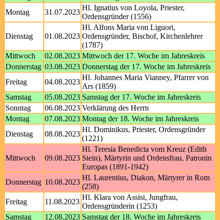
Hl. Ignatius von Loyola, Priester,
Montag
31.07.2023
Ordensgründer (1556)
Hl. Alfons Maria von Liguori,
Dienstag
01.08.2023
Ordensgründer, Bischof, Kirchenlehrer
(1787)
Mittwoch
02.08.2023
Mittwoch der 17. Woche im Jahreskreis
Donnerstag
03.08.2023
Donnerstag der 17. Woche im Jahreskreis
Hl. Johannes Maria Vianney, Pfarrer von
Freitag
04.08.2023
Ars (1859)
Samstag
05.08.2023
Samstag der 17. Woche im Jahreskreis
Sonntag
06.08.2023
Verklärung des Herrn
Montag
07.08.2023
Montag der 18. Woche im Jahreskreis
Hl. Dominikus, Priester, Ordensgründer
Dienstag
08.08.2023
(1221)
Hl. Teresia Benedicta vom Kreuz (Edith
Mittwoch
09.08.2023
Stein), Märtyrin und Ordensfrau, Patronin
Europas (1891-1942)
Hl. Laurentius, Diakon, Märtyrer in Rom
Donnerstag
10.08.2023
(258)
Hl. Klara von Assisi, Jungfrau,
Freitag
11.08.2023
Ordensgründerin (1253)
Samstag
12.08.2023
Samstag der 18. Woche im Jahreskreis