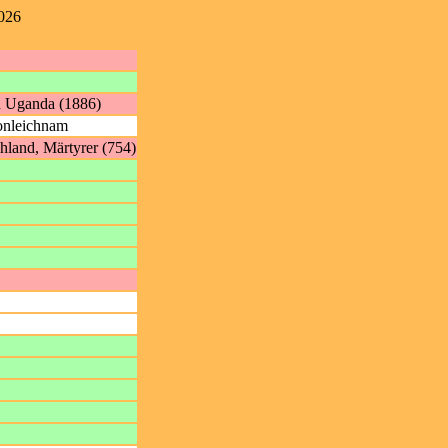
2026
n Uganda (1886)
ronleichnam
hland, Märtyrer (754)