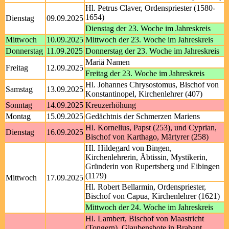
Hl. Petrus Claver, Ordenspriester (1580-
1654)
Dienstag
09.09.2025
Dienstag der 23. Woche im Jahreskreis
Mittwoch
10.09.2025
Mittwoch der 23. Woche im Jahreskreis
Donnerstag
11.09.2025
Donnerstag der 23. Woche im Jahreskreis
Mariä Namen
Freitag
12.09.2025
Freitag der 23. Woche im Jahreskreis
Hl. Johannes Chrysostomus, Bischof von
Samstag
13.09.2025
Konstantinopel, Kirchenlehrer (407)
Sonntag
14.09.2025
Kreuzerhöhung
Montag
15.09.2025
Gedächtnis der Schmerzen Mariens
Hl. Kornelius, Papst (253), und Cyprian,
Dienstag
16.09.2025
Bischof von Karthago, Märtyrer (258)
Hl. Hildegard von Bingen,
Kirchenlehrerin, Äbtissin, Mystikerin,
Gründerin von Rupertsberg und Eibingen
(1179)
Mittwoch
17.09.2025
Hl. Robert Bellarmin, Ordenspriester,
Bischof von Capua, Kirchenlehrer (1621)
Mittwoch der 24. Woche im Jahreskreis
Hl. Lambert, Bischof von Maastricht
(Tongern), Glaubensbote in Brabant,