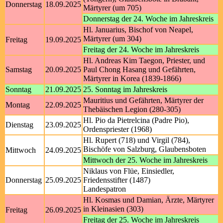
Donnerstag
18.09.2025
Märtyrer (um 705)
Donnerstag der 24. Woche im Jahreskreis
Hl. Januarius, Bischof von Neapel,
Märtyrer (um 304)
Freitag
19.09.2025
Freitag der 24. Woche im Jahreskreis
Hl. Andreas Kim Taegon, Priester, und
Samstag
20.09.2025
Paul Chong Hasang und Gefährten,
Märtyrer in Korea (1839-1866)
Sonntag
21.09.2025
25. Sonntag im Jahreskreis
Mauritius und Gefährten, Märtyrer der
Montag
22.09.2025
Thebäischen Legion (280-305)
Hl. Pio da Pietrelcina (Padre Pio),
Dienstag
23.09.2025
Ordenspriester (1968)
Hl. Rupert (718) und Virgil (784),
Bischöfe von Salzburg, Glaubensboten
Mittwoch
24.09.2025
Mittwoch der 25. Woche im Jahreskreis
Niklaus von Flüe, Einsiedler,
Donnerstag
25.09.2025
Friedensstifter (1487)
Landespatron
Hl. Kosmas und Damian, Ärzte, Märtyrer
in Kleinasien (303)
Freitag
26.09.2025
Freitag der 25. Woche im Jahreskreis