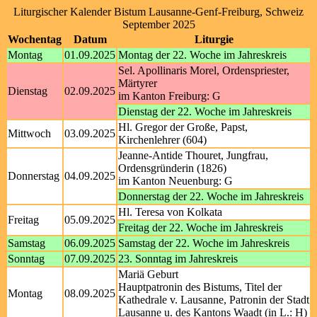
Liturgischer Kalender Bistum Lausanne-Genf-Freiburg, Schweiz
September 2025
Wochentag
Datum
Liturgie
Montag
01.09.2025
Montag der 22. Woche im Jahreskreis
Sel. Apollinaris Morel, Ordenspriester,
Märtyrer
Dienstag
02.09.2025
im Kanton Freiburg: G
Dienstag der 22. Woche im Jahreskreis
Hl. Gregor der Große, Papst,
Mittwoch
03.09.2025
Kirchenlehrer (604)
Jeanne-Antide Thouret, Jungfrau,
Ordensgründerin (1826)
Donnerstag
04.09.2025
im Kanton Neuenburg: G
Donnerstag der 22. Woche im Jahreskreis
Hl. Teresa von Kolkata
Freitag
05.09.2025
Freitag der 22. Woche im Jahreskreis
Samstag
06.09.2025
Samstag der 22. Woche im Jahreskreis
Sonntag
07.09.2025
23. Sonntag im Jahreskreis
Mariä Geburt
Hauptpatronin des Bistums, Titel der
Montag
08.09.2025
Kathedrale v. Lausanne, Patronin der Stadt
Lausanne u. des Kantons Waadt (in L.: H)